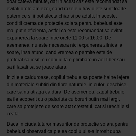
doar cateva minute, dar in acest caz este recomandat sa
evitati orele amiezei, cand razele ultraviolete sunt foarte
puternice si ii pot afecta chiar si pe adulti. In aceste,
conditii crema de protectie solara pentru bebelusi este
mai putin eficienta, astfel ca este recomandat sa evitati
expunerea la soare intre orele 11:00 si 16:00. De
asemenea, nu este necesara nici expunerea zilnica la
soare, insa atunci cand vremea o permite este de
preferat sa iesiti cu copilul la o plimbare in aer liber sau
sa il lasati sa se joace afara.
In zilele calduroase, copilul trebuie sa poarte haine lejere
din materiale subtiri din fibre naturale, in culori deschise,
care sa nu atraga caldura. De asemenea, capul trebuie
sa fie acoperit cu o palariuta cu boruri putin mai largi,
care sa protejeze de soare atat crestetul, cat si urechile si
ceafa.
Daca in ciuda tuturor masurilor de protectie solara pentru
bebelusi observati ca pielea copilului s-a inrosit dupa