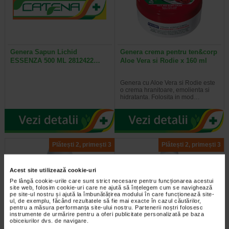
Genera Sapun Lichid
Genera crema pentru ten&corp
ESSENZA 500 ML 2812422…
Aloe Vera si Rodie x 160 ml
Genera cu Aloe Vera si Rodie este
o crema hranitoare, emolienta si
hidratanta. Folosita in mod…
Plătești 2, primești 3
Plătești 2, primești 3
Acest site utilizează cookie-uri
Pe lângă cookie-urile care sunt strict necesare pentru funcționarea acestui
site web, folosim cookie-uri care ne ajută să înțelegem cum se navighează
pe site-ul nostru și ajută la îmbunătățirea modului în care funcționează site-
ul, de exemplu, făcând rezultatele să fie mai exacte în cazul căutărilor,
pentru a măsura performanța site-ului nostru. Partenerii noștri folosesc
instrumente de urmărire pentru a oferi publicitate personalizată pe baza
obiceiurilor dvs. de navigare.
Deodorant Roll-on Delicacy, 50
Dolce Natura Balsam de Par cu