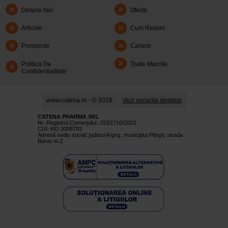
Despre Noi
Oferte
Articole
Cum Rezerv
Prospecte
Cariere
Politica De
Toate Marcile
Confidentialitate
www.catena.ro - © 2026
Vezi varianta desktop
CATENA PHARMA SRL
Nr. Registrul Comerţului: J03/2710/2023
CUI: RO 3008793
Adresă sediu social: judetul Argeş, municipiul Piteşti, strada
Banat nr.2