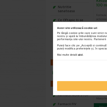
Kelua
100 m
Nutritie
sanatoasa
Formula 
actioneaz
Ce Oftapic ti se
implicati
potriveste
Acest site utilizează cookie-uri
Adora – Adorabili
Pe lângă cookie-urile care sunt strict 
nostru și ajută la îmbunătățirea modului
din prima clipa
performanța site-ului nostru. Partenerii
Puteți face clic pe „Acceptă si continuă”
Seturi cadou
puteți modifica preferințele și, în spec
Baylis&Harding
Mai multe detalii
aici
.
CONTACT
infoline@catena.ro
Masca
cu bio
FARMACII
50 g,
Beneficii:
de par si
Farmacii NON-STOP
Masca hr
Farmacii FIV