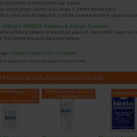
cu proprietati nutritive pentru par si piele;
un singur produs pentru a va curata si a hrani delicat parul;
face parul usor de pieptanat si moale ca matasea intr-o singura actiu
 utilizare GENERA Sampon & balsam Glamour:
 Genera Natura sampon si balsam pe parul ud, masati bine, dupa care cl
. Poti repeta procesul daca este nevoie.
tor:
FAIRNESS LABORATORIO COSMERICI
et te asteptam in cea mai apropiata farmacie Catena
I PRODUSE DIN ACEEASI CATEGORIE
 Preț întreg:
105.40
-20% Preț întreg:
92,70 Lei
Plătești 2, pr
Lei
Preț redus: 74.16 Lei
Preț redus: 63.24 Lei