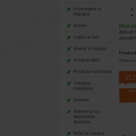
Frumusete si
ingrijire
Acnee
Mod de
Aplicati
Cuplu si sex
abundent
Mama si copilul
Produca
Produse BIO
*Pentru pr
Produse naturiste
VEZ
Tehnico -
medicale
-40%
Diverse
Alimente cu
destinatie
speciala
NOU la Catena