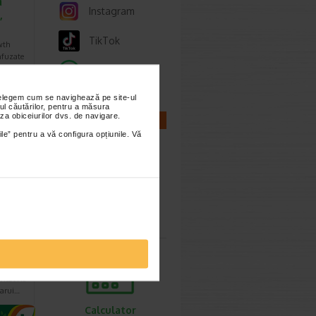
a
Instagram
,
TikTok
wth
infuzate
a…
Whatsapp
nțelegem cum se navighează pe site-ul
ul căutărilor, pentru a măsura
za obiceiurilor dvs. de navigare.
:
130,60
CALCULATOARE
Lei
ile” pentru a vă configura opțiunile. Vă
8,36 Lei
Calculator
sarcina
e…
va
vital H3
carui…
Calculator