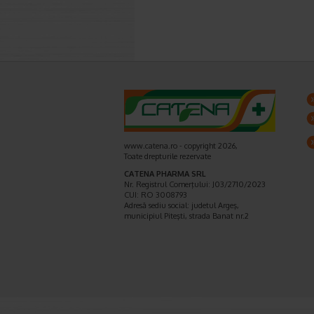
www.catena.ro - copyright 2026,
Toate drepturile rezervate
CATENA PHARMA SRL
Nr. Registrul Comerţului: J03/2710/2023
CUI: RO 3008793
Adresă sediu social: judetul Argeş,
municipiul Piteşti, strada Banat nr.2