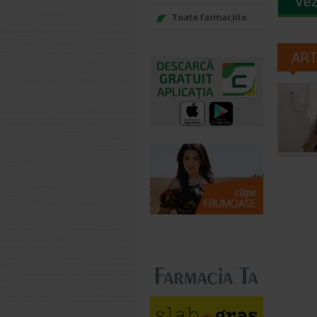
Toate farmaciile
AR