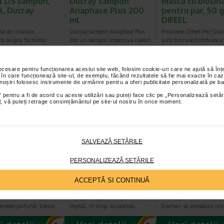
l DS sampon,
Ducray sampon
Masca cu biotin
l, Ducray
Anaphase Plus 200
pentru par, 50 g
ml
DIFEEL
sa de curatare
Ducray sampon Anaphase Plus
Produsele Difeel Pro-Gro
a asupra factorilor
este un sampon impotriva caderii
sunt formule fortificate 
 in aparitia cazurilor…
parului, cu efect fortifiant si de…
cu biotina si promoveaz
necesare pentru funcționarea acestui site web, folosim cookie-uri care ne ajută să î
 în care funcționează site-ul, de exemplu, făcând rezultatele să fie mai exacte în caz
 noștri folosesc instrumente de urmărire pentru a oferi publicitate personalizată pe ba
-40% Preț întreg:
60,10 Lei
-40% Preț întreg
Plătești 2, primești 3
Preț redus: 36.06 Lei
 pentru a fi de acord cu aceste utilizări sau puteți face clic pe „Personalizează setăr
Preț redus: 7
ial, vă puteți retrage consimțământul pe site-ul nostru în orice moment.
SALVEAZĂ SETĂRILE
 regeneranta
GH3 Derma +
Tratament
PERSONALIZEAZĂ SETĂRILE
tina par cret,
Sampon anticadere,
anticadere GH3
 DIFEEL
200 ml, GEROVITAL
Derma+, 12 fiol
ACCEPTĂ SI CONTINUĂ
 Defineste perfect firele
Stresul, alimentatia deficitara,
Fiolele tratament impotri
 faciliteaza coafarea;
ingrijirea nepotrivita pot duce
caderii parului de la Gero
aneste profund; Uleiul…
treptat, in timp, la caderea…
Derma+ se adreseaza ori