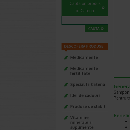
Cauta un produs
in Catena
DESCOPERA PRODUSE
Medicamente
Medicamente
fertilitate
Special la Catena
Genera
Sampon s
Idei de cadouri
Pentru to
Produse de slabit
Benefi
Vitamine,
minerale si
suplimente