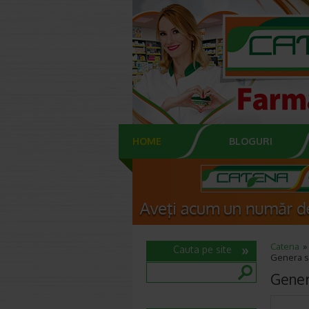
HOME
BLOGURI
Catena
Cauta pe site
Genera s
Gener