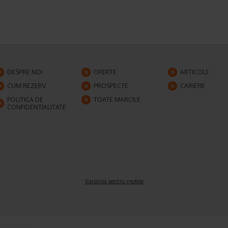
DESPRE NOI
OFERTE
ARTICOLE
CUM REZERV
PROSPECTE
CARIERE
POLITICA DE
TOATE MARCILE
CONFIDENTIALITATE
Varianta pentru mobile