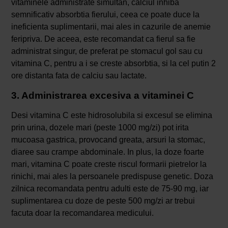
vitaminele administrate simultan, calciul inhiba
semnificativ absorbtia fierului, ceea ce poate duce la
ineficienta suplimentarii, mai ales in cazurile de anemie
feripriva. De aceea, este recomandat ca fierul sa fie
administrat singur, de preferat pe stomacul gol sau cu
vitamina C, pentru a i se creste absorbtia, si la cel putin 2
ore distanta fata de calciu sau lactate.
3. Administrarea excesiva a vitaminei C
Desi vitamina C este hidrosolubila si excesul se elimina
prin urina, dozele mari (peste 1000 mg/zi) pot irita
mucoasa gastrica, provocand greata, arsuri la stomac,
diaree sau crampe abdominale. In plus, la doze foarte
mari, vitamina C poate creste riscul formarii pietrelor la
rinichi, mai ales la persoanele predispuse genetic. Doza
zilnica recomandata pentru adulti este de 75-90 mg, iar
suplimentarea cu doze de peste 500 mg/zi ar trebui
facuta doar la recomandarea medicului.