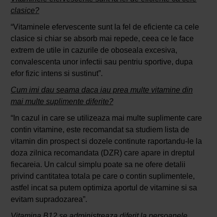
clasice?
“Vitaminele efervescente sunt la fel de eficiente ca cele
clasice si chiar se absorb mai repede, ceea ce le face
extrem de utile in cazurile de oboseala excesiva,
convalescenta unor infectii sau pentriu sportive, dupa
efor fizic intens si sustinut”.
Cum imi dau seama daca iau prea multe vitamine din
mai multe suplimente diferite?
“In cazul in care se utilizeaza mai multe suplimente care
contin vitamine, este recomandat sa studiem lista de
vitamin din prospect si dozele continute raportandu-le la
doza zilnica recomandata (DZR) care apare in dreptul
fiecareia. Un calcul simplu poate sa ne ofere detalii
privind cantitatea totala pe care o contin suplimentele,
astfel incat sa putem optimiza aportul de vitamine si sa
evitam supradozarea”.
Vitamina B12 se administreaza diferit la persoanele