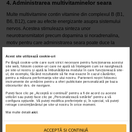
4. Administrarea multivitaminelor seara
Multe multivitamine contin vitamine din complexul B (B1,
B6, B12), care au efecte energizante asupra sistemului
nervos. Acestea stimuleaza sinteza unor
neurotransmitatori precum dopamina si noradrenalina,
motiv pentru care administrarea seara poate duce la
insomnie, agitatie sau somn superficial. Este recomandat
ca multivitaminele sa fie luate dimineata sau la pranz,
Acest site utilizează cookie-uri
Pe lângă cookie-urile care sunt strict necesare pentru funcționarea acestui
niciodata inainte de culcare.
site web, folosim cookie-uri care ne ajută să înțelegem cum se navighează
pe site-ul nostru și ajută la îmbunătățirea modului în care funcționează site-
ul, de exemplu, făcând rezultatele să fie mai exacte în cazul căutărilor,
5. Combinarea suplimentelor fara consult
pentru a măsura performanța site-ului nostru. Partenerii noștri folosesc
medical
instrumente de urmărire pentru a oferi publicitate personalizată pe baza
obiceiurilor dvs. de navigare.
Puteți face clic pe „Acceptă si continuă” pentru a fi de acord cu aceste
O greseala comuna cand se iau vitaminele este
utilizări sau puteți face clic pe „Personalizează setările” pentru a vă
administrarea mai multor suplimente alimentare in
configura opțiunile. Vă puteți modifica preferințele și, în special, vă puteți
retrage consimțământul pe site-ul nostru în orice moment.
paralel, fara a consulta un medic sau farmacist. Unele
Mai multe detalii
aici
.
vitamine si minerale interactioneaza negativ intre ele sau
cu anumite medicamente. De exemplu:
ACCEPTĂ SI CONTINUĂ