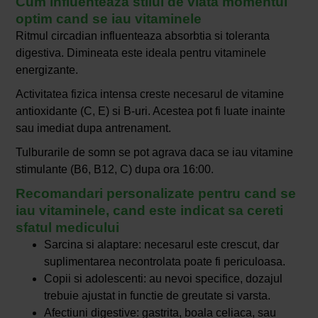
Cum influenteaza stilul de viata momentul
optim cand se iau vitaminele
Ritmul circadian influenteaza absorbtia si toleranta
digestiva. Dimineata este ideala pentru vitaminele
energizante.
Activitatea fizica intensa creste necesarul de vitamine
antioxidante (C, E) si B-uri. Acestea pot fi luate inainte
sau imediat dupa antrenament.
Tulburarile de somn se pot agrava daca se iau vitamine
stimulante (B6, B12, C) dupa ora 16:00.
Recomandari personalizate pentru cand se
iau vitaminele, cand este indicat sa cereti
sfatul medicului
Sarcina si alaptare: necesarul este crescut, dar
suplimentarea necontrolata poate fi periculoasa.
Copii si adolescenti: au nevoi specifice, dozajul
trebuie ajustat in functie de greutate si varsta.
Afectiuni digestive: gastrita, boala celiaca, sau