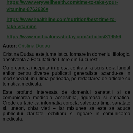
https://www.verywellhealth.com/time-to-take-your-
vitamins-8762636#
:
https://www.healthline.com/nutrition/best-time-to-
take-vitamins
https://www.medicalnewstoday.com/articles/319556
Autor:
Cristina Dudau
Cristina Dudau este jurnalist cu formare in domeniul filologic,
absolventa a Facultatii de Litere din Bucuresti.
Cu o cariera inceputa in presa centrala, a scris de-a lungul
anilor pentru diverse publicatii generaliste, axandu-se in
mod special, in ultima perioada, pe redactarea de articole cu
tematica medicala.
Este profund interesata de domeniul sanatatii si de
comunicarea medicala accesibila, riguroasa si empatica.
Crede cu tarie ca informatia corecta salveaza timp, sanatate
si, uneori, chiar vieti – iar misiunea sa este sa aduca
publicului claritate, echilibru si rigoare in comunicarea
medicala.