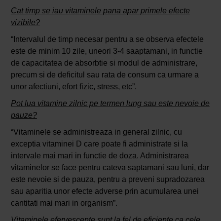
Cat timp se iau vitaminele pana apar primele efecte
vizibile?
“Intervalul de timp necesar pentru a se observa efectele
este de minim 10 zile, uneori 3-4 saaptamani, in functie
de capacitatea de absorbtie si modul de administrare,
precum si de deficitul sau rata de consum ca urmare a
unor afectiuni, efort fizic, stress, etc”.
Pot lua vitamine zilnic pe termen lung sau este nevoie de
pauze?
“Vitaminele se administreaza in general zilnic, cu
exceptia vitaminei D care poate fi administrate si la
intervale mai mari in functie de doza. Administrarea
vitaminelor se face pentru cateva saptamani sau luni, dar
este nevoie si de pauza, pentru a preveni supradozarea
sau aparitia unor efecte adverse prin acumularea unei
cantitati mai mari in organism”.
Vitaminele efervescente sunt la fel de eficiente ca cele