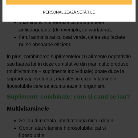
vitamina E in combinatie cu anticoagulante creste
riscul de sangerare;
PERSONALIZEAZĂ SETĂRILE
zincul in doze mari reduce absorbtia cuprului;
vitamina K interfereaza cu tratamentele
anticoagulante (de exemplu, cu warfarina);
fierul administrat cu ceai verde, cafea sau lactate
nu se absoarbe eficient.
In plus, combinarea suplimentelor cu alimente nepotrivite
sau luarea lor in doze cumulative din mai multe produse
(multivitamine + suplimente individuale) poate duce la
supradozaj involuntar, mai ales in cazul vitaminelor
liposolubile care se acumuleaza in organism.
Suplimente combinate: cum si cand se iau?
Multivitaminele
Se iau dimineata, imediat dupa micul dejun.
Contin atat vitamine hidrosolubile, cat si
liposolubile.