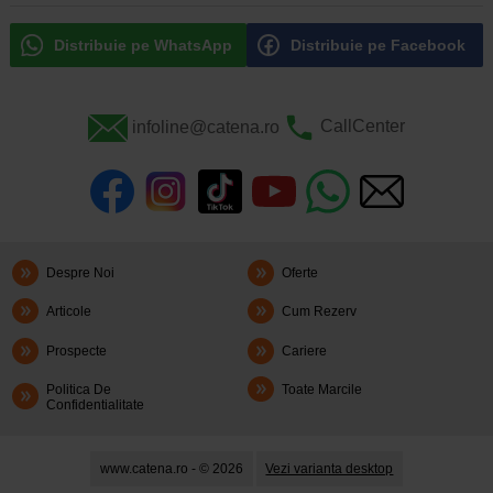
Distribuie pe WhatsApp
Distribuie pe Facebook
infoline@catena.ro
CallCenter
Despre Noi
Oferte
Articole
Cum Rezerv
Prospecte
Cariere
Politica De
Toate Marcile
Confidentialitate
www.catena.ro - © 2026
Vezi varianta desktop