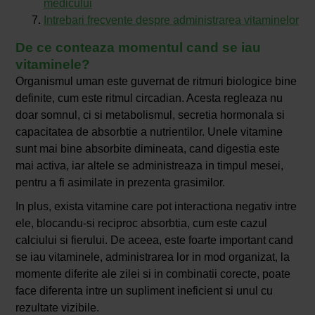
medicului
Intrebari frecvente despre administrarea vitaminelor
De ce conteaza momentul cand se iau
vitaminele?
Organismul uman este guvernat de ritmuri biologice bine
definite, cum este ritmul circadian. Acesta regleaza nu
doar somnul, ci si metabolismul, secretia hormonala si
capacitatea de absorbtie a nutrientilor. Unele vitamine
sunt mai bine absorbite dimineata, cand digestia este
mai activa, iar altele se administreaza in timpul mesei,
pentru a fi asimilate in prezenta grasimilor.
In plus, exista vitamine care pot interactiona negativ intre
ele, blocandu-si reciproc absorbtia, cum este cazul
calciului si fierului. De aceea, este foarte important cand
se iau vitaminele, administrarea lor in mod organizat, la
momente diferite ale zilei si in combinatii corecte, poate
face diferenta intre un supliment ineficient si unul cu
rezultate vizibile.