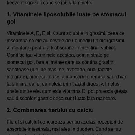
frecvente greseli cand se iau vitaminele:
1. Vitaminele liposolubile luate pe stomacul
gol
Vitaminele A, D, E si K sunt solubile in grasimi, ceea ce
inseamna ca ele au nevoie de un mediu lipidic (grasimi
alimentare) pentru a fi absorbite in intestinul subtire.
Cand se iau vitaminele acestea, administrate pe
stomacul gol, fara alimente care sa contina grasimi
sanatoase (ulei de masline, avocado, oua, lactate
integrale), procesul duce la o absorbtie redusa sau chiar
la eliminarea lor completa prin tractul digestiv. In plus,
unele dintre ele, cum este vitamina D, pot provoca greata
sau disconfort gastric daca sunt luate fara mancare.
2. Combinarea fierului cu calciu
Fierul si calciul concureaza pentru aceiasi receptori de
absorbtie intestinala, mai ales in duoden. Cand se iau