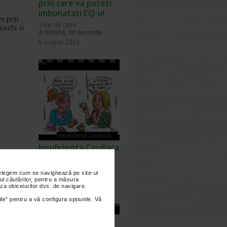
prin care va puteti
imbunatati EQ-ul
m prin
Timp de citire:
uschi si
4 minute, 30 secunde
5 august 2026
Insuficienta Cardiaca
- Ep. 258
Timp de citire:
nțelegem cum se navighează pe site-ul
0 minute, 0 secunde
ul căutărilor, pentru a măsura
za obiceiurilor dvs. de navigare.
31 iulie 2026
ile” pentru a vă configura opțiunile. Vă