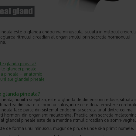
ineala este o glanda endocrina minuscula, situata in mijlocul creierulu
 reglarea ritmului circadian al organismului prin secretia hormonului
na.
te glanda pineala?
iile glandei pineale
a pineala – anatomie
iuni ale glandei pineale
e glanda pineala?
neala, numita si epifiza, este o glanda de dimensiuni reduse, situata in
ub partea din spate a corpului calos, intre cele doua emisfere cerebral
ineala face parte din sistemul endocrin si secreta unul dintre cei mai
ti hormoni din organism: melatonina. Practic, prin secretia melatoninei
l al glandei pineale este de a mentine ritmul circadian de somn-veghe.
este de forma unui minuscul mugur de pin, de unde si-a primit numele.