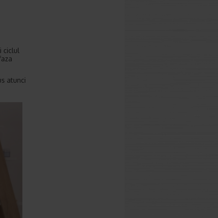
 ciclul
faza
us atunci