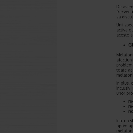
De aseme
frecvent
sa discu
Unii spec
activa gl
aceste af
Gl
Melatoni
afectiun
probleme
toate ac
melatoni
In plus, 
inclusiv
unor proc
re
re
re
Intr-un 
optim aju
melatoni