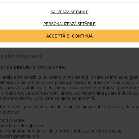
SALVEAZĂ SETĂRILE
PERSONALIZEAZĂ SETĂRILE
ACCEPTĂ SI CONTINUĂ
le glandei pineale
landa pineala si melatonina
ineala este sensibila la lumina. In momentul in care se intuneca, gla
elibereaza melatonina in organism, provocand stare de somnolenta. 
 datoreaza faptului ca melatonina joaca un rol in reglarea tiparelor 
le circadiene). La sosirea noptii, afluxul de melatonina poate induce st
 si somnolenta, lucru care va ajuta sa adormiti.
tea glandei pineale de a produce melatonina poate fi afectata de an
i tulburari:
mori pineale;
ziuni la nivelul glandei;
aniofaringiom (un tip rar de tumora cerebrala necanceroasa);
lburari genetice rare.