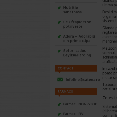
Glanda p
ultima p
Nutritie
Desi dime
sanatoasa
organism
sistemul
Ce Oftapic ti se
potriveste
Glanda p
reglarea 
Adora – Adorabili
asemenea
din prima clipa
mentinere
Melatoni
Seturi cadou
somnul, 
Baylis&Harding
schimbar
artificiala
In cazul
CONTACT
poate pr
multe si
infoline@catena.ro
Tulburari
cat si s
FARMACII
Ce est
Farmacii NON-STOP
Sistemul
(elibere
Farmacii FIV
cum ar f