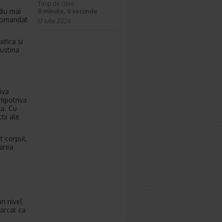
Timp de citire:
diu mai
0 minute, 0 secunde
ecomandat
17 iulie 2026
ifica si
sustina
iva
impotriva
la. Cu
tii ale
t corpul,
zarea
un nivel
marcat ca