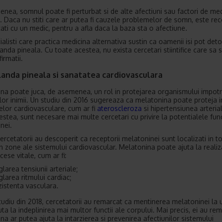
nea, somnul poate fi perturbat si de alte afectiuni sau factori de me
i. Daca nu stiti care ar putea fi cauzele problemelor de somn, este r
tati cu un medic, pentru a afla daca la baza sta o afectiune.
ialisti care practica medicina alternativa sustin ca oamenii isi pot detox
anda pineala. Cu toate acestea, nu exista cercetari stiintifice care sa 
irmatii.
anda pineala si sanatatea cardiovasculara
na poate juca, de asemenea, un rol in protejarea organismului impotr
ilor inimii. Un studiu din 2016 sugereaza ca melatonina poate proteja 
lor cardiovasculare, cum ar fi
ateroscleroza
si hipertensiunea arteria
estea, sunt necesare mai multe cercetari cu privire la potentialele func
nei.
cercetatorii au descoperit ca receptorii melatoninei sunt localizati in to
 in zone ale sistemului cardiovascular. Melatonina poate ajuta la reali
ese vitale, cum ar fi:
glarea tensiunii arteriale;
glarea ritmului cardiac;
zistenta vasculara.
studiu din 2018, cercetatorii au remarcat ca mentinerea melatoninei la 
ta la indeplinirea mai multor functii ale corpului. Mai precis, ei au re
na ar putea ajuta la intarzierea si prevenirea afectiunilor sistemului