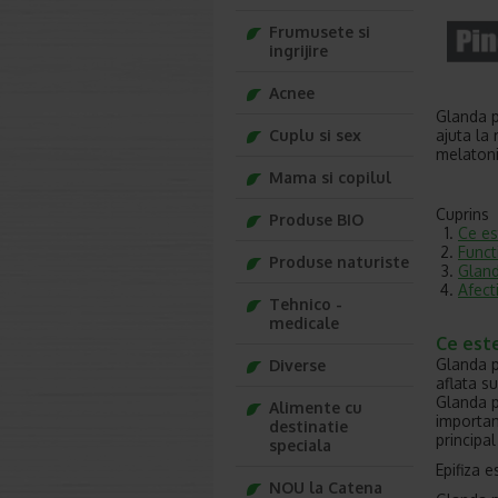
Frumusete si
ingrijire
Acnee
Glanda p
ajuta la
Cuplu si sex
melatoni
Mama si copilul
Cuprins
Produse BIO
Ce es
Funct
Produse naturiste
Gland
Afect
Tehnico -
medicale
Ce est
Glanda pi
Diverse
aflata s
Glanda p
Alimente cu
importan
destinatie
principa
speciala
Epifiza 
NOU la Catena