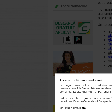
eliberea
Toate farmaciile
Hormonii
transmit
alte tesu
Urmatoar
hi
gl
gl
gl
gl
gl
pa
ov
te
Acest site utilizează cookie-uri
Pe lângă cookie-urile care sunt strict 
nostru și ajută la îmbunătățirea modului
performanța site-ului nostru. Partenerii
Puteți face clic pe „Acceptă si continuă”
puteți modifica preferințele și, în spec
Mai multe detalii
aici
.