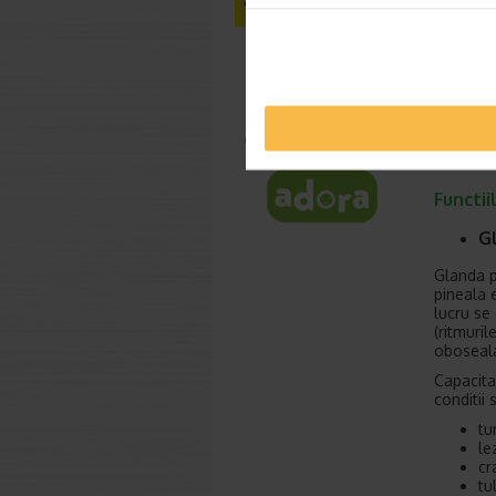
Functii
G
Glanda p
pineala 
lucru se
(ritmuri
oboseala
Capacita
conditii s
tu
le
cr
tu