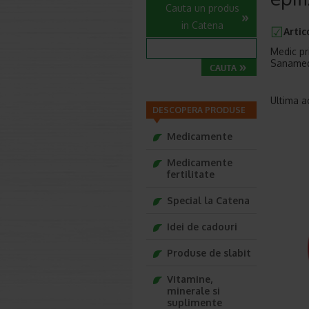
Cauta un produs
in Catena
Artic
Medic pr
Sanamed 
Ultima a
DESCOPERA PRODUSE
Medicamente
Medicamente
fertilitate
Special la Catena
Idei de cadouri
Produse de slabit
Vitamine,
minerale si
suplimente