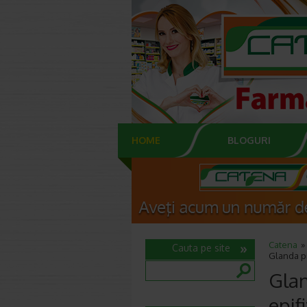
HOME
BLOGURI
Catena
Cauta pe site
Glanda pi
Glan
epifi