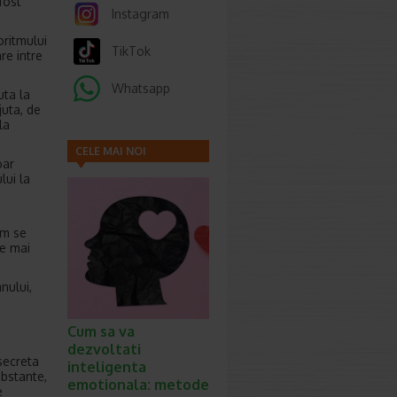
fost
Instagram
oritmului
TikTok
re intre
Whatsapp
uta la
juta, de
la
CELE MAI NOI
oar
ARTICOLE
lui la
sm se
te mai
nului,
Cum sa va
dezvoltati
secreta
inteligenta
bstante,
emotionala: metode
e