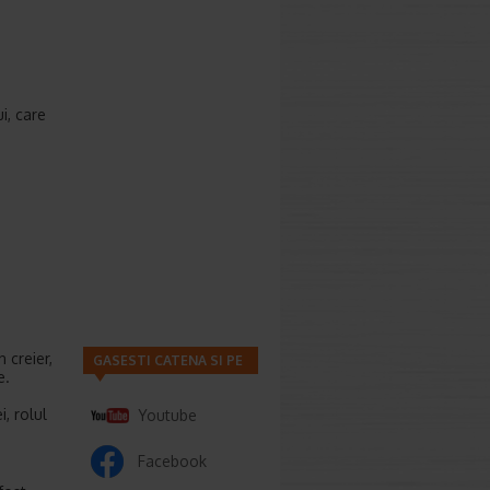
i, care
 creier,
GASESTI CATENA SI PE
e.
, rolul
Youtube
Facebook