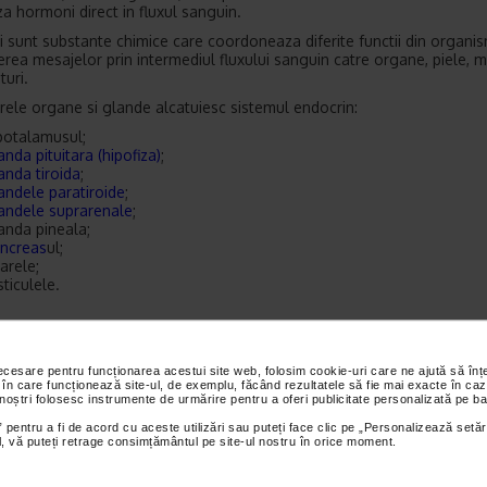
za hormoni direct in fluxul sanguin.
 sunt substante chimice care coordoneaza diferite functii din organis
erea mesajelor prin intermediul fluxului sanguin catre organe, piele, m
turi.
ele organe si glande alcatuiesc sistemul endocrin:
potalamusul;
anda pituitara (hipofiza)
;
anda tiroida
;
andele paratiroide
;
andele suprarenale
;
anda pineala;
ncreas
ul;
arele;
sticulele.
necesare pentru funcționarea acestui site web, folosim cookie-uri care ne ajută să î
 în care funcționează site-ul, de exemplu, făcând rezultatele să fie mai exacte în caz
 noștri folosesc instrumente de urmărire pentru a oferi publicitate personalizată pe ba
 pentru a fi de acord cu aceste utilizări sau puteți face clic pe „Personalizează setăr
ial, vă puteți retrage consimțământul pe site-ul nostru în orice moment.