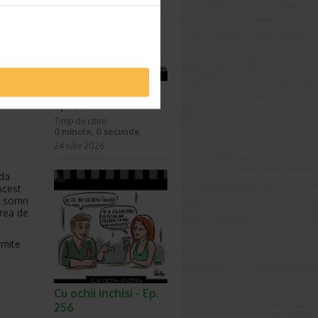
Surprize, surprize -
Ep. 257
Timp de citire:
0 minute, 0 secunde
24 iulie 2026
nda
Acest
de somn
area de
umite
Cu ochii inchisi - Ep.
256