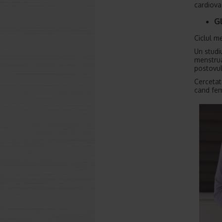
cardiova
Gl
Ciclul m
Un studiu
menstrua
postovul
Cercetat
cand fem