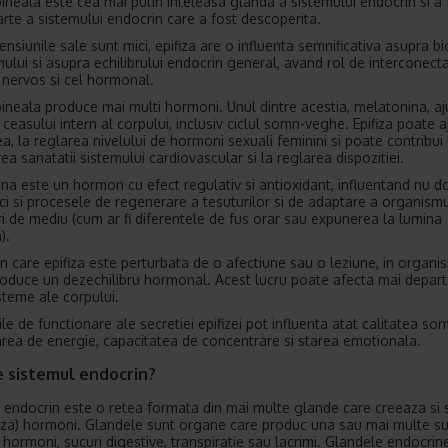
ineala este cea mai putin inteleasa glanda a sistemului endocrin si a 
arte a sistemului endocrin care a fost descoperita.
nsiunile sale sunt mici, epifiza are o influenta semnificativa asupra bi
ului si asupra echilibrului endocrin general, avand rol de interconecta
 nervos si cel hormonal.
ineala produce mai multi hormoni. Unul dintre acestia, melatonina, aj
ceasului intern al corpului, inclusiv ciclul somn-veghe. Epifiza poate a
, la reglarea nivelului de hormoni sexuali feminini si poate contribui 
a sanatatii sistemului cardiovascular si la reglarea dispozitiei.
na este un hormon cu efect regulativ si antioxidant, influentand nu d
ci si procesele de regenerare a tesuturilor si de adaptare a organismu
i de mediu (cum ar fi diferentele de fus orar sau expunerea la lumina
).
 in care epifiza este perturbata de o afectiune sau o leziune, in organi
oduce un dezechilibru hormonal. Acest lucru poate afecta mai depar
steme ale corpului.
le de functionare ale secretiei epifizei pot influenta atat calitatea som
tarea de energie, capacitatea de concentrare si starea emotionala.
e sistemul endocrin?
 endocrin este o retea formata din mai multe glande care creeaza si 
aza) hormoni. Glandele sunt organe care produc una sau mai multe su
i hormoni, sucuri digestive, transpiratie sau lacrimi. Glandele endocrin