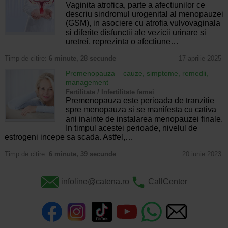
Vaginita atrofica, parte a afectiunilor ce
descriu sindromul urogenital al menopauzei
(GSM), in asociere cu atrofia vulvovaginala
si diferite disfunctii ale vezicii urinare si
uretrei, reprezinta o afectiune…
Timp de citire:
6 minute, 28 secunde
17 aprilie 2025
Premenopauza – cauze, simptome, remedii,
management
Fertilitate / Infertilitate femei
Premenopauza este perioada de tranzitie
spre menopauza si se manifesta cu cativa
ani inainte de instalarea menopauzei finale.
In timpul acestei perioade, nivelul de
estrogeni incepe sa scada. Astfel,…
Timp de citire:
6 minute, 39 secunde
20 iunie 2023
infoline@catena.ro
CallCenter