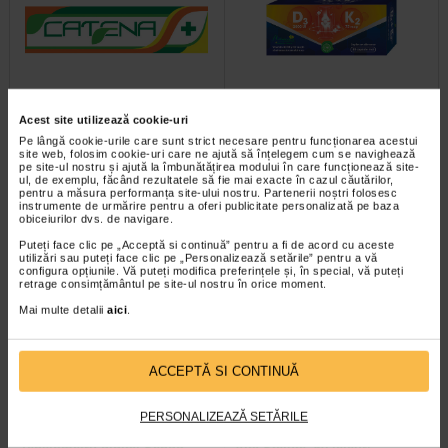
Ozempic 0.5 mg, 3 stilouri
Vitamina D3 +K2, 30 capsule
Acest site utilizează cookie-uri
injectoare (pen-uri)…
moi, NATURALIS
Pe lângă cookie-urile care sunt strict necesare pentru funcționarea acestui
site web, folosim cookie-uri care ne ajută să înțelegem cum se navighează
pe site-ul nostru și ajută la îmbunătățirea modului în care funcționează site-
Ozempic este un medicament care
Naturalis Vitamina D3 + K2 este un
ul, de exemplu, făcând rezultatele să fie mai exacte în cazul căutărilor,
contine substanta activa
supliment alimentar care combina
pentru a măsura performanța site-ului nostru. Partenerii noștri folosesc
semaglutida care ajuta…
vitamina D3 si vitamina K2 (sub…
instrumente de urmărire pentru a oferi publicitate personalizată pe baza
obiceiurilor dvs. de navigare.
Puteți face clic pe „Acceptă si continuă” pentru a fi de acord cu aceste
utilizări sau puteți face clic pe „Personalizează setările” pentru a vă
configura opțiunile. Vă puteți modifica preferințele și, în special, vă puteți
retrage consimțământul pe site-ul nostru în orice moment.
Mai multe detalii
aici
.
ACCEPTĂ SI CONTINUĂ
PERSONALIZEAZĂ SETĂRILE