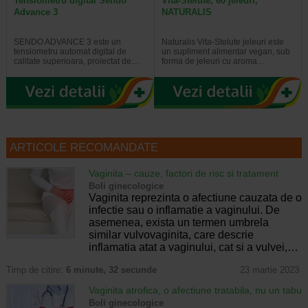
Tensiometru digital Sendo
Vita-Stelute, 60 jeleuri,
Advance 3
NATURALIS
SENDO ADVANCE 3 este un
Naturalis Vita-Stelute jeleuri este
tensiometru automat digital de
un supliment alimentar vegan, sub
calitate superioara, proiectat de…
forma de jeleuri cu aroma…
ARTICOLE RECOMANDATE
Vaginita – cauze, factori de risc si tratament
Boli ginecologice
Vaginita reprezinta o afectiune cauzata de o
infectie sau o inflamatie a vaginului. De
asemenea, exista un termen umbrela
similar vulvovaginita, care descrie
inflamatia atat a vaginului, cat si a vulvei,…
Timp de citire:
6 minute, 32 secunde
23 martie 2023
Vaginita atrofica, o afectiune tratabila, nu un tabu
Boli ginecologice