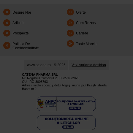
Despre Noi
Oferte
Articole
Cum Rezerv
Prospecte
Cariere
Politica De
Toate Marcile
Confidentialitate
www.catena.ro - © 2026
Vezi varianta desktop
CATENA PHARMA SRL
Nr. Registrul Comerţului: J03/2710/2023
CUI: RO 3008793
Adresă sediu social: judetul Argeş, municipiul Piteşti, strada
Banat nr.2