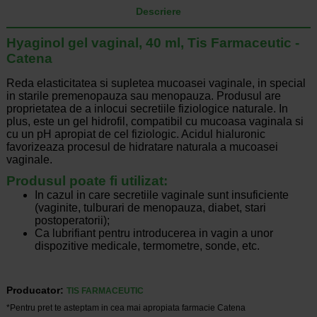
Descriere
Hyaginol gel vaginal, 40 ml, Tis Farmaceutic -
Catena
Reda elasticitatea si supletea mucoasei vaginale, in special
in starile premenopauza sau menopauza. Produsul are
proprietatea de a inlocui secretiile fiziologice naturale. In
plus, este un gel hidrofil, compatibil cu mucoasa vaginala si
cu un pH apropiat de cel fiziologic. Acidul hialuronic
favorizeaza procesul de hidratare naturala a mucoasei
vaginale.
Produsul poate fi utilizat:
In cazul in care secretiile vaginale sunt insuficiente
(vaginite, tulburari de menopauza, diabet, stari
postoperatorii);
Ca lubrifiant pentru introducerea in vagin a unor
dispozitive medicale, termometre, sonde, etc.
Producator:
TIS FARMACEUTIC
*Pentru pret te asteptam in cea mai apropiata farmacie Catena