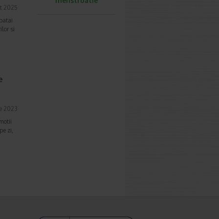
menstruatie
t 2025
 batai
ilor si
e
ie 2023
motii
pe zi,