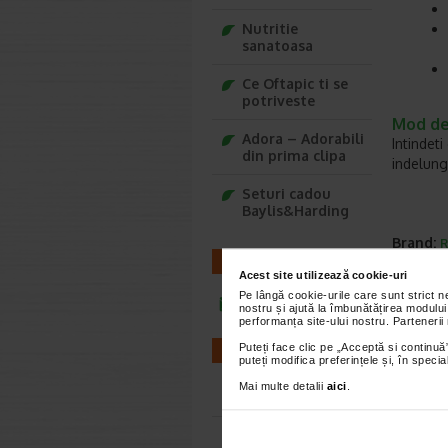
Nutritie
sanatoasa
Ce Oftapic ti se
potriveste
Mod de 
Adora – Adorabili
Intindeti
din prima clipa
indelung
Seturi cadou
Baylis&Harding
Brand:
R
CONTACT
*Pentru pr
Acest site utilizează cookie-uri
Pe lângă cookie-urile care sunt strict 
infoline@catena.ro
nostru și ajută la îmbunătățirea modului
VEZ
performanța site-ului nostru. Partenerii
Puteți face clic pe „Acceptă si continuă”
FARMACII
puteți modifica preferințele și, în spec
-40% Pr
Mai multe detalii
aici
.
Farmacii NON-STOP
Farmacii FIV