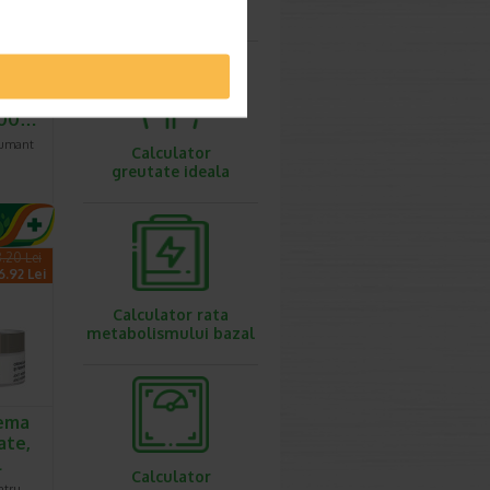
ovulatie
umant
ea
 500…
pumant
Calculator
greutate ideala
.20 Lei
6.92 Lei
Calculator rata
metabolismului bazal
ema
ate,
l
Calculator
ntru