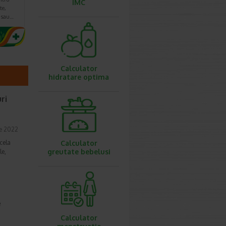
IMC
te,
e sau…
Calculator
hidratare optima
ri
lie 2022
cela
Calculator
greutate bebelusi
le,
e
Calculator