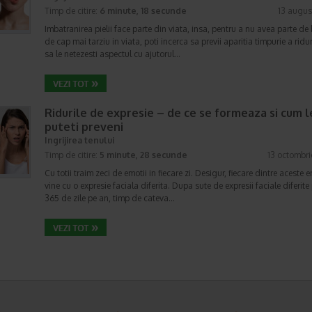
Timp de citire:
6 minute, 18 secunde
13 augus
Imbatranirea pielii face parte din viata, insa, pentru a nu avea parte de
de cap mai tarziu in viata, poti incerca sa previi aparitia timpurie a ridur
sa le netezesti aspectul cu ajutorul…
Ridurile de expresie – de ce se formeaza si cum l
puteti preveni
Ingrijirea tenului
Timp de citire:
5 minute, 28 secunde
13 octombr
Cu totii traim zeci de emotii in fiecare zi. Desigur, fiecare dintre aceste e
vine cu o expresie faciala diferita. Dupa sute de expresii faciale diferite 
365 de zile pe an, timp de cateva…