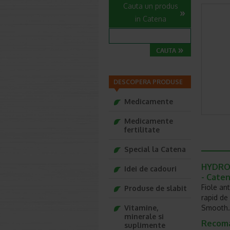
Cauta un produs
in Catena
DESCOPERA PRODUSE
Medicamente
Medicamente
fertilitate
Special la Catena
HYDROTE
Idei de cadouri
- Cate
Fiole ant
Produse de slabit
rapid de 
Vitamine,
Smooth.
minerale si
Recoman
suplimente