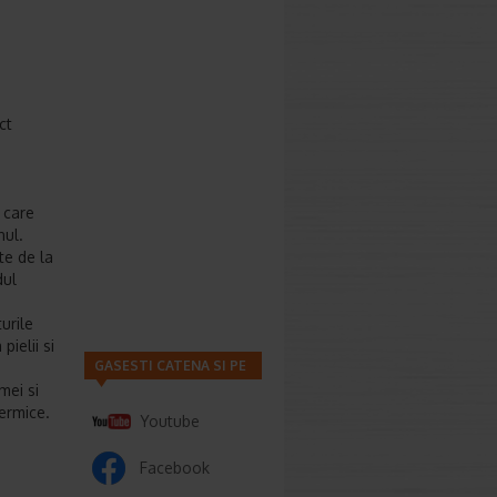
ct
 care
nul.
te de la
dul
urile
ielii si
GASESTI CATENA SI PE
mei si
dermice.
Youtube
Facebook