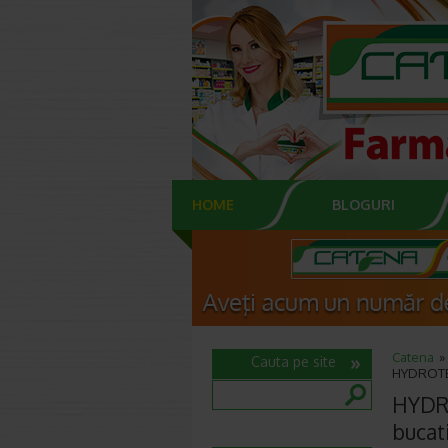
HOME
BLOGURI
Catena
Cauta pe site
HYDROTENS
HYDRO
bucat