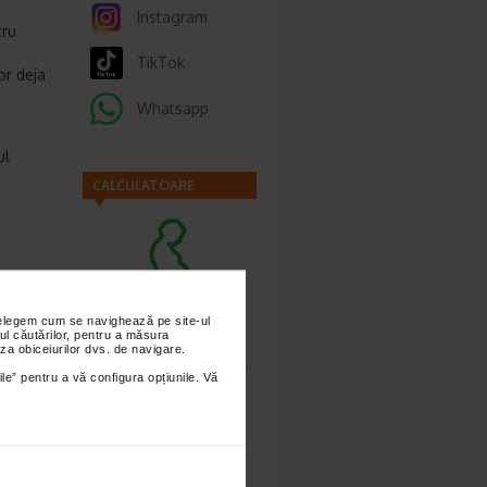
Instagram
tru
TikTok
or deja
Whatsapp
ul
CALCULATOARE
Calculator
nțelegem cum se navighează pe site-ul
sarcina
ul căutărilor, pentru a măsura
za obiceiurilor dvs. de navigare.
ile” pentru a vă configura opțiunile. Vă
9,30 Lei
0.51 Lei
Calculator