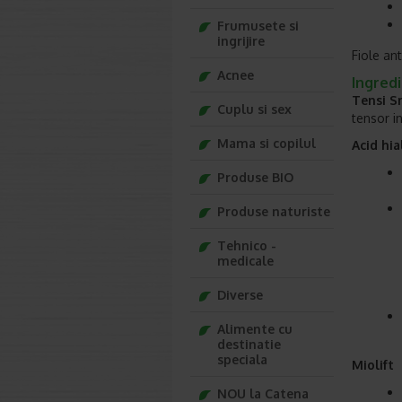
Frumusete si
ingrijire
Fiole an
Acnee
Ingredi
Tensi 
Cuplu si sex
tensor i
Mama si copilul
Acid hia
Produse BIO
Produse naturiste
Tehnico -
medicale
Diverse
Alimente cu
destinatie
speciala
Miolift
NOU la Catena