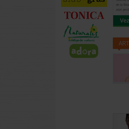
de la Bi
atat pen
AR