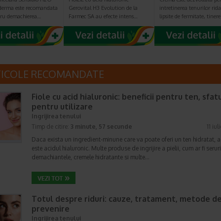
oderma este recomandata
Gerovital H3 Evolution de la
intretinerea tenurilor rida
tru demachierea…
Farmec SA au efecte intens…
lipsite de fermitate, tiner
TICOLE RECOMANDATE
Fiole cu acid hialuronic: beneficii pentru ten, sfatu
pentru utilizare
Ingrijirea tenului
Timp de citire:
3 minute, 57 secunde
11 iu
Daca exista un ingredient-minune care va poate oferi un ten hidratat, a
este acidul hialuronic. Multe produse de ingrijire a pielii, cum ar fi seruri
demachiantele, cremele hidratante si multe…
Totul despre riduri: cauze, tratament, metode d
prevenire
Ingrijirea tenului