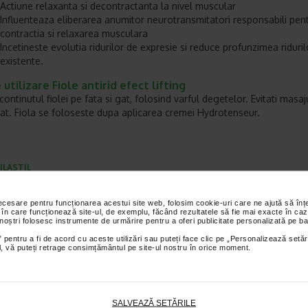
Actiune relaxanta si decontractanta la nivel muscular
Influenteaza eliberarea anumitor neurotransmitatori responsabili pen
contractia si relaxarea musculara
Incetineste evolutia ridurilor de expresie si reduce profunzimea riduril
existente.
utilizare Fiole antirid efect lifting
 continutul fiolei pe fata si gat, folosind varful degetelor. Evitati masaj
at. Fiola se foloseste dupa aplicarea cremei Hydrotenseur.
ILASTIL
et te asteptam in cea mai apropiata farmacie Catena
necesare pentru funcționarea acestui site web, folosim cookie-uri care ne ajută să î
 în care funcționează site-ul, de exemplu, făcând rezultatele să fie mai exacte în caz
I PRODUSE DIN ACEEASI CATEGORIE
 noștri folosesc instrumente de urmărire pentru a oferi publicitate personalizată pe ba
 pentru a fi de acord cu aceste utilizări sau puteți face clic pe „Personalizează setăr
ial, vă puteți retrage consimțământul pe site-ul nostru în orice moment.
eț întreg:
55.80 Lei
-14% Preț întreg:
110.10 Lei
-30% Preț întreg:
12
Preț redus: 33.48 Lei
Preț redus: 94.42 Lei
Preț redus: 9
SALVEAZĂ SETĂRILE