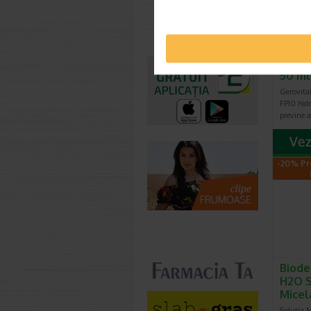
Toate farmaciile
Crema
inten
50 ml
Gerovita
FP10 hidr
previne a
-20% Pr
Biode
H2O S
Micel
Solutia 