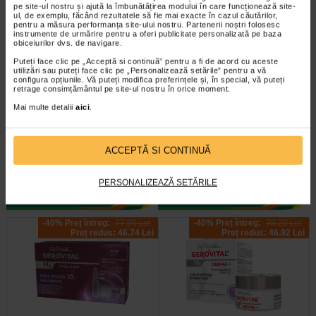
pe site-ul nostru și ajută la îmbunătățirea modului în care funcționează site-
ul, de exemplu, făcând rezultatele să fie mai exacte în cazul căutărilor,
pentru a măsura performanța site-ului nostru. Partenerii noștri folosesc
instrumente de urmărire pentru a oferi publicitate personalizată pe baza
obiceiurilor dvs. de navigare.
Puteți face clic pe „Acceptă si continuă” pentru a fi de acord cu aceste
utilizări sau puteți face clic pe „Personalizează setările” pentru a vă
configura opțiunile. Vă puteți modifica preferințele și, în special, vă puteți
retrage consimțământul pe site-ul nostru în orice moment.
Sebium Gel Spumant pentru
Bioderma Sensibio H2O
Mai multe detalii
aici
.
curatarea tenului gras X 500 ml
Solutie Micelara X 500 ml
Bioderma Sebium Gel Spumant
Solutia Micelara Sensibio H2O de
ACCEPTĂ SI CONTINUĂ
este solutia ideala pentru curatarea
la Bioderma este recomandata atat
tenului gras. Formula sa…
pentru demachierea tenului cat si…
PERSONALIZEAZĂ SETĂRILE
-40% Preț întreg:
77.90 Lei
-40% Preț întreg:
78.20 Lei
Preț redus: 46.74 Lei
Preț redus: 46.92 Lei