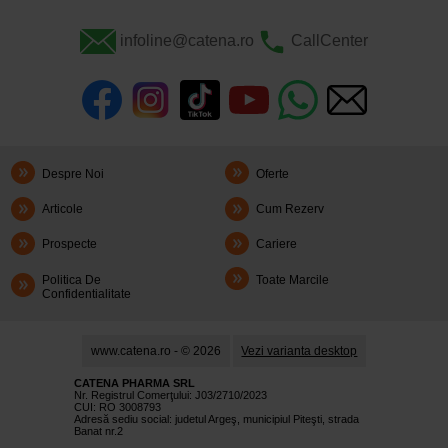
infoline@catena.ro
CallCenter
Despre Noi
Oferte
Articole
Cum Rezerv
Prospecte
Cariere
Politica De
Toate Marcile
Confidentialitate
www.catena.ro - © 2026
Vezi varianta desktop
CATENA PHARMA SRL
Nr. Registrul Comerţului: J03/2710/2023
CUI: RO 3008793
Adresă sediu social: judetul Argeş, municipiul Piteşti, strada
Banat nr.2