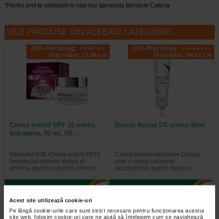
*Pentru pret te asteptam in cea mai apropiata farmacie Catena
VEZI PRODUSE DIN ACEEASI CATEGORIE
-40% Preț întreg:
55.80 Lei
-14% Preț întreg:
110.10 Lei
Preț redus: 33.48 Lei
Preț redus: 94.42 Lei
Crema antirid SPF 10 intens
Ducray Kelual DS crema 40ml
hidratanta, 50 ml, H3…
Gerovital H3E Crema antirid FP10
Crema keratoreductoare Ducray
hidrateaza intensiv pielea si
este o crema calmanta
previne aparitia ridurilor, oferind…
recomandata pentru tratarea…
Acest site utilizează cookie-uri
Pe lângă cookie-urile care sunt strict necesare pentru funcționarea acestui
-30% Preț întreg:
129,30 Lei
-20% Preț întreg:
108.30 Lei
site web, folosim cookie-uri care ne ajută să înțelegem cum se navighează
Preț redus: 90.51 Lei
Preț redus: 86.64 Lei