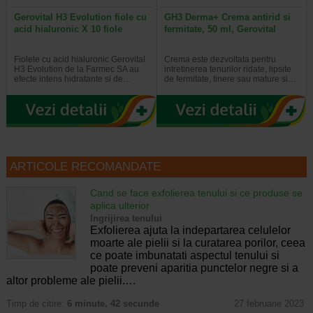
Gerovital H3 Evolution fiole cu
GH3 Derma+ Crema antirid si
acid hialuronic X 10 fiole
fermitate, 50 ml, Gerovital
Fiolele cu acid hialuronic Gerovital
Crema este dezvoltata pentru
H3 Evolution de la Farmec SA au
intretinerea tenurilor ridate, lipsite
efecte intens hidratante si de…
de fermitate, tinere sau mature si…
ARTICOLE RECOMANDATE
Cand se face exfolierea tenului si ce produse se
aplica ulterior
Ingrijirea tenului
Exfolierea ajuta la indepartarea celulelor
moarte ale pielii si la curatarea porilor, ceea
ce poate imbunatati aspectul tenului si
poate preveni aparitia punctelor negre si a
altor probleme ale pielii.…
Timp de citire:
6 minute, 42 secunde
27 februarie 2023