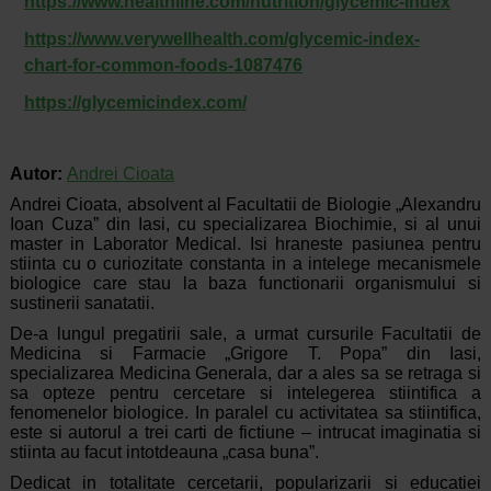
https://www.healthline.com/nutrition/glycemic-index
https://www.verywellhealth.com/glycemic-index-
chart-for-common-foods-1087476
https://glycemicindex.com/
Autor:
Andrei Cioata
Andrei Cioata, absolvent al Facultatii de Biologie „Alexandru
Ioan Cuza” din Iasi, cu specializarea Biochimie, si al unui
master in Laborator Medical. Isi hraneste pasiunea pentru
stiinta cu o curiozitate constanta in a intelege mecanismele
biologice care stau la baza functionarii organismului si
sustinerii sanatatii.
De-a lungul pregatirii sale, a urmat cursurile Facultatii de
Medicina si Farmacie „Grigore T. Popa” din Iasi,
specializarea Medicina Generala, dar a ales sa se retraga si
sa opteze pentru cercetare si intelegerea stiintifica a
fenomenelor biologice. In paralel cu activitatea sa stiintifica,
este si autorul a trei carti de fictiune – intrucat imaginatia si
stiinta au facut intotdeauna „casa buna”.
Dedicat in totalitate cercetarii, popularizarii si educatiei