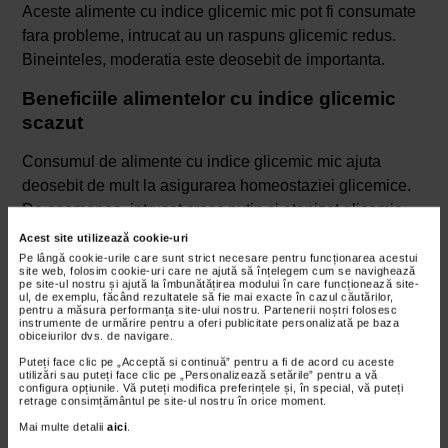
Aceste alimente cu indice glicemic mic pot fi consumate
fara probleme, intrucat au un raspuns glicemic redus.
Bineinteles, moderatia este deosebit de importanta.
Beneficiile alimentelor cu indice glicemic
scazut
Consumul de alimente cu indice glicemic mic ajuta
deosebit de mult la asigurarea homeostaziei glicemice.
De asemenea, intrucat cresc putin si etapizat glicemia,
asigura si senzatia prelungita de satietate, putand
Acest site utilizează cookie-uri
promova controlul greutatii. Multe dintre aceste alimente
Pe lângă cookie-urile care sunt strict necesare pentru funcționarea acestui
site web, folosim cookie-uri care ne ajută să înțelegem cum se navighează
cu index glicemic mic sunt bogate in fibre vegetale,
pe site-ul nostru și ajută la îmbunătățirea modului în care funcționează site-
ul, de exemplu, făcând rezultatele să fie mai exacte în cazul căutărilor,
promovand, astfel, si sanatatea tractului gastrointestinal.
pentru a măsura performanța site-ului nostru. Partenerii noștri folosesc
instrumente de urmărire pentru a oferi publicitate personalizată pe baza
Cu toate acestea, este foarte importanta portionarea,
obiceiurilor dvs. de navigare.
intrucat orice exces este, in cele din urma, cu potential
Puteți face clic pe „Acceptă si continuă” pentru a fi de acord cu aceste
nociv. Chiar daca alimentele cu indice glicemic mic sunt
utilizări sau puteți face clic pe „Personalizează setările” pentru a vă
configura opțiunile. Vă puteți modifica preferințele și, în special, vă puteți
mai bune decat cele care au un indice mai mare, nu
retrage consimțământul pe site-ul nostru în orice moment.
trebuie uitat faptul ca indicele este raportat la o cantitate
Mai multe detalii
aici
.