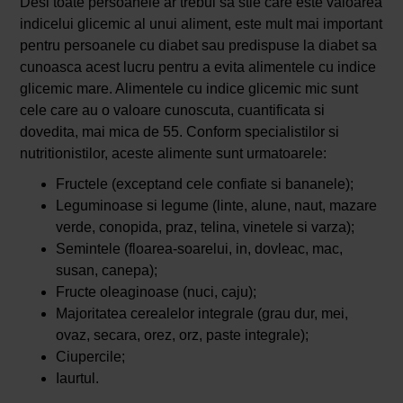
Desi toate persoanele ar trebui sa stie care este valoarea
indicelui glicemic al unui aliment, este mult mai important
pentru persoanele cu diabet sau predispuse la diabet sa
cunoasca acest lucru pentru a evita alimentele cu indice
glicemic mare. Alimentele cu indice glicemic mic sunt
cele care au o valoare cunoscuta, cuantificata si
dovedita, mai mica de 55. Conform specialistilor si
nutritionistilor, aceste alimente sunt urmatoarele:
Fructele (exceptand cele confiate si bananele);
Leguminoase si legume (linte, alune, naut, mazare
verde, conopida, praz, telina, vinetele si varza);
Semintele (floarea-soarelui, in, dovleac, mac,
susan, canepa);
Fructe oleaginoase (nuci, caju);
Majoritatea cerealelor integrale (grau dur, mei,
ovaz, secara, orez, orz, paste integrale);
Ciupercile;
Iaurtul.