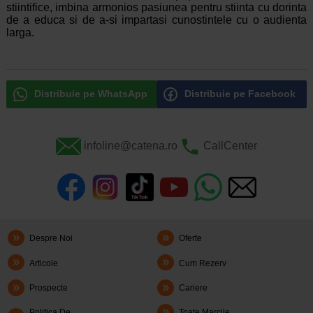
stiintifice, imbina armonios pasiunea pentru stiinta cu dorinta
de a educa si de a-si impartasi cunostintele cu o audienta
larga.
Distribuie pe WhatsApp
Distribuie pe Facebook
infoline@catena.ro
CallCenter
Despre Noi
Oferte
Articole
Cum Rezerv
Prospecte
Cariere
Politica De
Toate Marcile