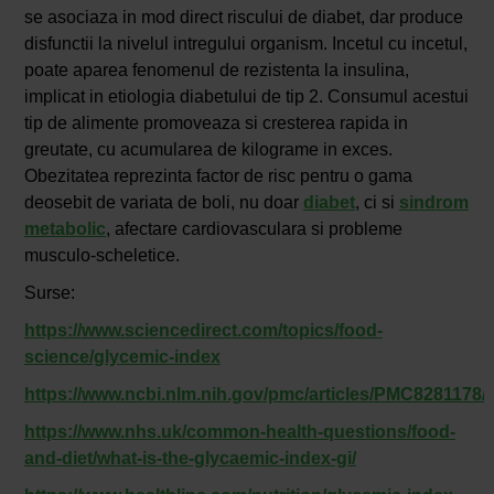
se asociaza in mod direct riscului de diabet, dar produce
disfunctii la nivelul intregului organism. Incetul cu incetul,
poate aparea fenomenul de rezistenta la insulina,
implicat in etiologia diabetului de tip 2. Consumul acestui
tip de alimente promoveaza si cresterea rapida in
greutate, cu acumularea de kilograme in exces.
Obezitatea reprezinta factor de risc pentru o gama
deosebit de variata de boli, nu doar
diabet
, ci si
sindrom
metabolic
, afectare cardiovasculara si probleme
musculo-scheletice.
Surse:
https://www.sciencedirect.com/topics/food-
science/glycemic-index
https://www.ncbi.nlm.nih.gov/pmc/articles/PMC8281178/
https://www.nhs.uk/common-health-questions/food-
and-diet/what-is-the-glycaemic-index-gi/