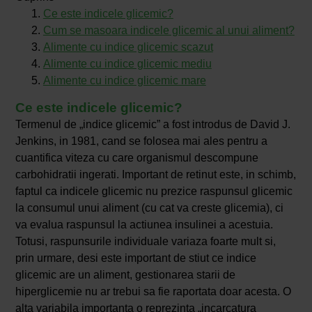
Ce este indicele glicemic?
Cum se masoara indicele glicemic al unui aliment?
Alimente cu indice glicemic scazut
Alimente cu indice glicemic mediu
Alimente cu indice glicemic mare
Ce este indicele glicemic?
Termenul de „indice glicemic” a fost introdus de David J.
Jenkins, in 1981, cand se folosea mai ales pentru a
cuantifica viteza cu care organismul descompune
carbohidratii ingerati. Important de retinut este, in schimb,
faptul ca indicele glicemic nu prezice raspunsul glicemic
la consumul unui aliment (cu cat va creste glicemia), ci
va evalua raspunsul la actiunea insulinei a acestuia.
Totusi, raspunsurile individuale variaza foarte mult si,
prin urmare, desi este important de stiut ce indice
glicemic are un aliment, gestionarea starii de
hiperglicemie nu ar trebui sa fie raportata doar acesta. O
alta variabila importanta o reprezinta „incarcatura