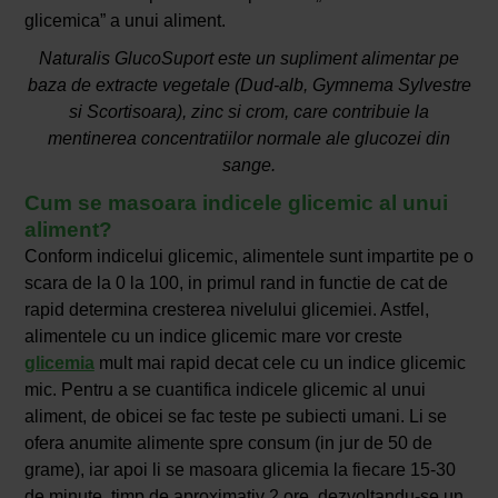
glicemica” a unui aliment.
Naturalis GlucoSuport este un supliment alimentar pe
baza de extracte vegetale (Dud-alb, Gymnema Sylvestre
si Scortisoara), zinc si crom, care contribuie la
mentinerea concentratiilor normale ale glucozei din
sange.
Cum se masoara indicele glicemic al unui
aliment?
Conform indicelui glicemic, alimentele sunt impartite pe o
scara de la 0 la 100, in primul rand in functie de cat de
rapid determina cresterea nivelului glicemiei. Astfel,
alimentele cu un indice glicemic mare vor creste
glicemia
mult mai rapid decat cele cu un indice glicemic
mic. Pentru a se cuantifica indicele glicemic al unui
aliment, de obicei se fac teste pe subiecti umani. Li se
ofera anumite alimente spre consum (in jur de 50 de
grame), iar apoi li se masoara glicemia la fiecare 15-30
de minute, timp de aproximativ 2 ore, dezvoltandu-se un