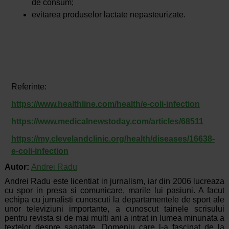
de consum;
evitarea produselor lactate nepasteurizate.
Referinte:
https://www.healthline.com/health/e-coli-infection
https://www.medicalnewstoday.com/articles/68511
https://my.clevelandclinic.org/health/diseases/16638-
e-coli-infection
Autor:
Andrei Radu
Andrei Radu este licentiat in jurnalism, iar din 2006 lucreaza
cu spor in presa si comunicare, marile lui pasiuni. A facut
echipa cu jurnalisti cunoscuti la departamentele de sport ale
unor televiziuni importante, a cunoscut tainele scrisului
pentru revista si de mai multi ani a intrat in lumea minunata a
textelor despre sanatate. Domeniu care l-a fascinat de la