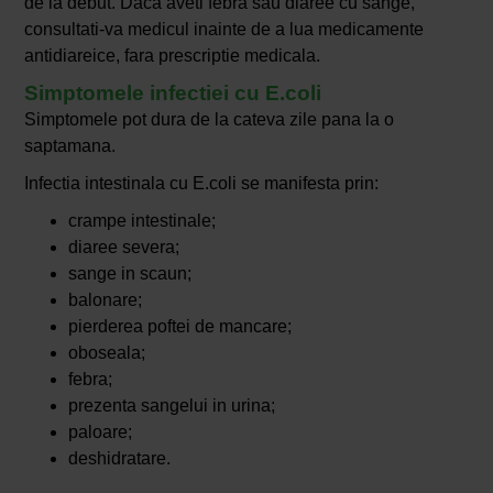
de la debut. Daca aveti febra sau diaree cu sange,
consultati-va medicul inainte de a lua medicamente
antidiareice, fara prescriptie medicala.
Simptomele infectiei cu E.coli
Simptomele pot dura de la cateva zile pana la o
saptamana.
Infectia intestinala cu E.coli se manifesta prin:
crampe intestinale;
diaree severa;
sange in scaun;
balonare;
pierderea poftei de mancare;
oboseala;
febra;
prezenta sangelui in urina;
paloare;
deshidratare.