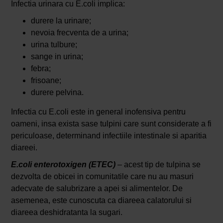
Infectia urinara cu E.coli implica:
durere la urinare;
nevoia frecventa de a urina;
urina tulbure;
sange in urina;
febra;
frisoane;
durere pelvina.
Infectia cu E.coli este in general inofensiva pentru
oameni, insa exista sase tulpini care sunt considerate a fi
periculoase, determinand infectiile intestinale si aparitia
diareei.
E.coli enterotoxigen (ETEC)
– acest tip de tulpina se
dezvolta de obicei in comunitatile care nu au masuri
adecvate de salubrizare a apei si alimentelor. De
asemenea, este cunoscuta ca diareea calatorului si
diareea deshidratanta la sugari.