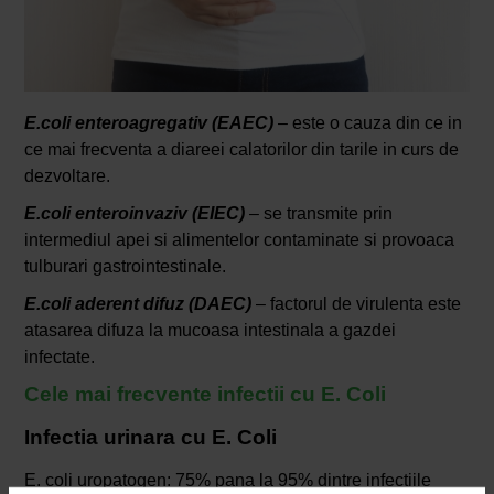
E.coli enteroagregativ (EAEC)
– este o cauza din ce in
ce mai frecventa a diareei calatorilor din tarile in curs de
dezvoltare.
E.coli enteroinvaziv (EIEC)
– se transmite prin
intermediul apei si alimentelor contaminate si provoaca
tulburari gastrointestinale.
E.coli aderent difuz (DAEC)
– factorul de virulenta este
atasarea difuza la mucoasa intestinala a gazdei
infectate.
Cele mai frecvente infectii cu E. Coli
Infectia urinara cu E. Coli
E. coli uropatogen: 75% pana la 95% dintre infectiile