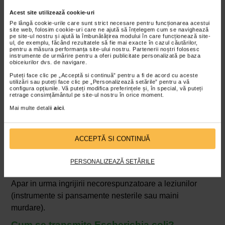
tractului urinar sunt cauzate de E. Coli. Cele mai multe
Acest site utilizează cookie-uri
cazuri de infectii urinare se manifesta la femei, din cauza
Pe lângă cookie-urile care sunt strict necesare pentru funcționarea acestui
apropierii anatomice a uretrei de anus.
site web, folosim cookie-uri care ne ajută să înțelegem cum se navighează
pe site-ul nostru și ajută la îmbunătățirea modului în care funcționează site-
ul, de exemplu, făcând rezultatele să fie mai exacte în cazul căutărilor,
Gastroenteritele
pentru a măsura performanța site-ului nostru. Partenerii noștri folosesc
instrumente de urmărire pentru a oferi publicitate personalizată pe baza
obiceiurilor dvs. de navigare.
Majoritatea infectiilor intestinale sunt cauzate de
Puteți face clic pe „Acceptă si continuă” pentru a fi de acord cu aceste
alimentele sau apa contaminata.
utilizări sau puteți face clic pe „Personalizează setările” pentru a vă
configura opțiunile. Vă puteți modifica preferințele și, în special, vă puteți
retrage consimțământul pe site-ul nostru în orice moment.
Infectiile respiratorii
Mai multe detalii
aici
.
Pneumoniile sunt frecvente din cauza manevrelor de
intubare incorect manipulate sau ca urmare a igienei
ACCEPTĂ SI CONTINUĂ
bucale deficitare.
PERSONALIZEAZĂ SETĂRILE
Infectiile plagilor
Apar in urma ingrijirii necorespunzatoare a leziunilor
(instrumente si pansamente nesterile sau maini
murdare).
Cum se transmite Escherichia coli?