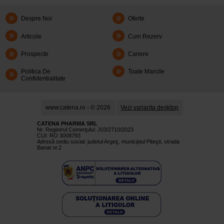
Despre Noi
Oferte
Articole
Cum Rezerv
Prospecte
Cariere
Politica De
Toate Marcile
Confidentialitate
www.catena.ro - © 2026
Vezi varianta desktop
CATENA PHARMA SRL
Nr. Registrul Comerţului: J03/2710/2023
CUI: RO 3008793
Adresă sediu social: judetul Argeş, municipiul Piteşti, strada
Banat nr.2