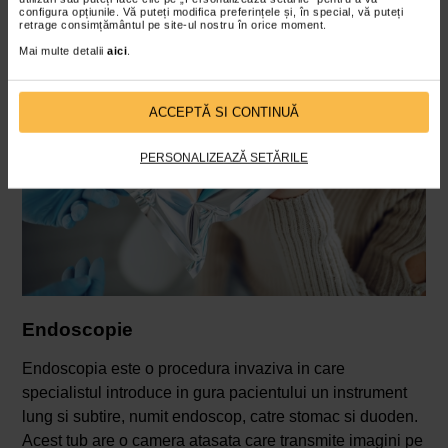
vireaza in prezenta amoniacului.
configura opțiunile. Vă puteți modifica preferințele și, în special, vă puteți
retrage consimțământul pe site-ul nostru în orice moment.
Mai multe detalii
aici
.
ACCEPTĂ SI CONTINUĂ
PERSONALIZEAZĂ SETĂRILE
Endoscopie
Endoscopia este o procedura invaziva in care
specialistul introduce in gura pacientului un instrument
lung si subtire, numit endoscop, catre stomac si duoden.
Acest tub are o camera atasata care transmite imagini pe