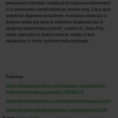
persoanelor infectate contribuie la reducerea transmiterii
si la prevenirea complicatiilor pe termen lung. Daca apar
simptome digestive persistente, evaluarea medicala si
testarea tintita pot ajuta la stabilirea diagnosticului si
alegerea tratamentului potrivit”, sustine dr. Oana Pop,
medic specialist in diabet zaharat, nutritie si boli
metabolice si medic rezident endocrinologie.
Referinte:
https://www.mayoclinic.org/diseases-conditions/h-
pylori/symptoms-causes/syc-20356171
https://www.healthline.com/health/helicobacter-pylori
https://www.medicalnewstoday.com/articles/311636