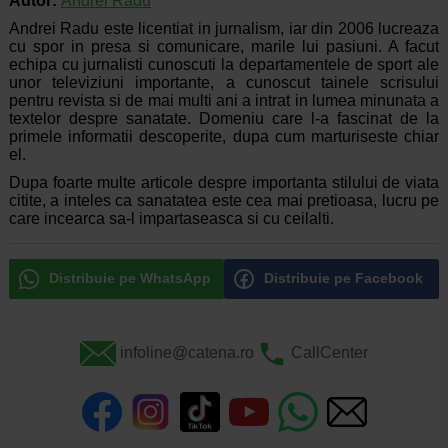
Autor:
Andrei Radu
Andrei Radu este licentiat in jurnalism, iar din 2006 lucreaza
cu spor in presa si comunicare, marile lui pasiuni. A facut
echipa cu jurnalisti cunoscuti la departamentele de sport ale
unor televiziuni importante, a cunoscut tainele scrisului
pentru revista si de mai multi ani a intrat in lumea minunata a
textelor despre sanatate. Domeniu care l-a fascinat de la
primele informatii descoperite, dupa cum marturiseste chiar
el.
Dupa foarte multe articole despre importanta stilului de viata
citite, a inteles ca sanatatea este cea mai pretioasa, lucru pe
care incearca sa-l impartaseasca si cu ceilalti.
Distribuie pe WhatsApp
Distribuie pe Facebook
infoline@catena.ro
CallCenter