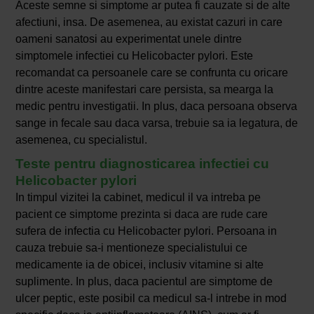
Aceste semne si simptome ar putea fi cauzate si de alte
afectiuni, insa. De asemenea, au existat cazuri in care
oameni sanatosi au experimentat unele dintre
simptomele infectiei cu Helicobacter pylori. Este
recomandat ca persoanele care se confrunta cu oricare
dintre aceste manifestari care persista, sa mearga la
medic pentru investigatii. In plus, daca persoana observa
sange in fecale sau daca varsa, trebuie sa ia legatura, de
asemenea, cu specialistul.
Teste pentru diagnosticarea infectiei cu
Helicobacter pylori
In timpul vizitei la cabinet, medicul il va intreba pe
pacient ce simptome prezinta si daca are rude care
sufera de infectia cu Helicobacter pylori. Persoana in
cauza trebuie sa-i mentioneze specialistului ce
medicamente ia de obicei, inclusiv vitamine si alte
suplimente. In plus, daca pacientul are simptome de
ulcer peptic, este posibil ca medicul sa-l intrebe in mod