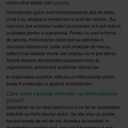
cauza ulcer peptic sau
gastrita
.
Helicobacter pylori sunt microorganisme atat de abile,
incat s-au adaptat la mediul dur si acid din stomac. Ba
mai mult, pot schimba mediul inconjurator si ii pot reduce
aciditatea pentru a supravietui. Pentru ca sunt in forma
de spirala, Helicobacter pylori pot sa patrunda in
mucoasa stomacului, unde sunt protejate de mucus,
astfel incat celulele imune ale corpului nu le pot afecta.
Aceste bacterii pot perturba raspunsul imun al
organismului, provocand probleme stomacale.
In majoritatea cazurilor, infectia cu Helicobacter pylori
poate fi vindecata cu ajutorul antibioticelor.
Care sunt cauzele infectiei cu Helicobacter
pylori?
Specialistii nu au descoperit inca in ce fel se raspandesc
infectiile cu Helicobacter pylori. Se stie insa ca aceste
bacterii exista de mii de ani. Acestea se transmit, in
majoritatea cazurilor, oral, insa pot fi transmise si prin