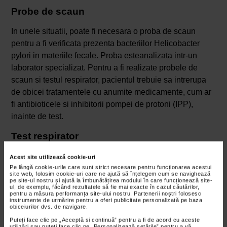
Probe de scaun
In unele situatii, poate fi necesara o proba de scaun
pentru a fi verificata prezenta bacteriilor Helicobacter
pylori in materiile fecale. Proba esteanalizata intr-un
laborator specializat. Pentru a fi realizate probele de
scaun si testul respirator, pacientul trebuie sa intrerupa
de obicei tratamentele cu anumite medicamente, cum ar
fi antibioticele si inhibitorii pompei de protoni (IPP),
inainte de test.
Test respirator
Pentru un astfel de test, persoana ingereaza un preparat
Acest site utilizează cookie-uri
care contine uree. Daca Helicobacter Pylori este
Pe lângă cookie-urile care sunt strict necesare pentru funcționarea acestui
site web, folosim cookie-uri care ne ajută să înțelegem cum se navighează
prezenta in stomac, ureea scindeaza in amoniac si
pe site-ul nostru și ajută la îmbunătățirea modului în care funcționează site-
ul, de exemplu, făcând rezultatele să fie mai exacte în cazul căutărilor,
dioxid de carbon. Amoniacul este absorbit din stomac in
pentru a măsura performanța site-ului nostru. Partenerii noștri folosesc
instrumente de urmărire pentru a oferi publicitate personalizată pe baza
sange apoi este expirat prin plamani in respiratie. Aerul
obiceiurilor dvs. de navigare.
expirat din respiratie trece printr-un tub indicator care
Puteți face clic pe „Acceptă si continuă” pentru a fi de acord cu aceste
utilizări sau puteți face clic pe „Personalizează setările” pentru a vă