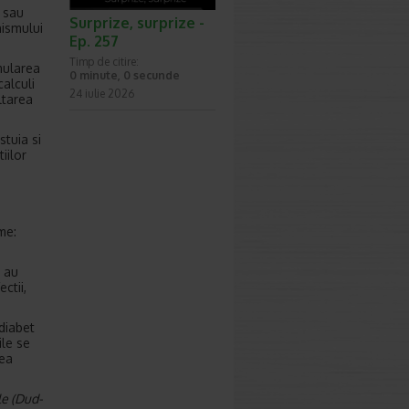
 sau
Surprize, surprize -
nismului
Ep. 257
Timp de citire:
mularea
0 minute, 0 secunde
calculi
24 iulie 2026
ltarea
stuia si
iilor
me:
t au
ctii,
 diabet
ile se
rea
le (Dud-