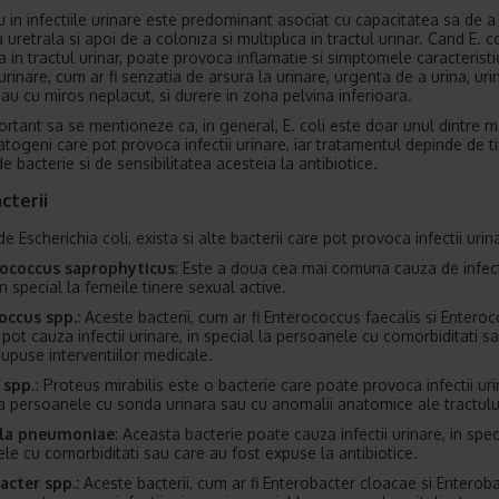
u in infectiile urinare este predominant asociat cu capacitatea sa de a
retrala si apoi de a coloniza si multiplica in tractul urinar. Cand E. co
a in tractul urinar, poate provoca inflamatie si simptomele caracteristi
 urinare, cum ar fi senzatia de arsura la urinare, urgenta de a urina, uri
sau cu miros neplacut, si durere in zona pelvina inferioara.
ortant sa se mentioneze ca, in general, E. coli este doar unul dintre m
atogeni care pot provoca infectii urinare, iar tratamentul depinde de t
de bacterie si de sensibilitatea acesteia la antibiotice.
cterii
de Escherichia coli, exista si alte bacterii care pot provoca infectii urin
ococcus saprophyticus
: Este a doua cea mai comuna cauza de infect
in special la femeile tinere sexual active.
occus spp.:
Aceste bacterii, cum ar fi Enterococcus faecalis si Entero
 pot cauza infectii urinare, in special la persoanele cu comorbiditati s
supuse interventiilor medicale.
 spp
.: Proteus mirabilis este o bacterie care poate provoca infectii uri
la persoanele cu sonda urinara sau cu anomalii anatomice ale tractului
lla pneumoniae
: Aceasta bacterie poate cauza infectii urinare, in spec
le cu comorbiditati sau care au fost expuse la antibiotice.
acter spp.:
Aceste bacterii, cum ar fi Enterobacter cloacae si Enterob