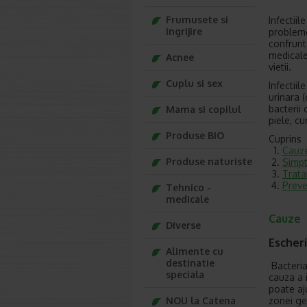
Frumusete si
Infectiil
ingrijire
probleme
confrunta
medicale
Acnee
vietii.
Cuplu si sex
Infectiil
urinara (
bacterii 
Mama si copilul
piele, cu
Produse BIO
Cuprins
Cauz
Produse naturiste
Simpt
Trat
Preve
Tehnico -
medicale
Cauze
Diverse
Escheric
Alimente cu
destinatie
Bacteria
speciala
cauza a i
poate aj
zonei ge
NOU la Catena