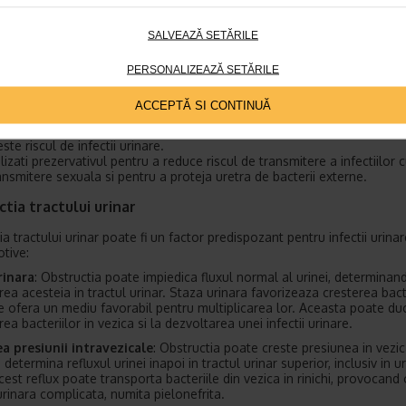
SALVEAZĂ SETĂRILE
 reduce riscul de infectii urinare asociate cu contactul sexual, este
abil sa urmezi aceste sfaturi:
PERSONALIZEAZĂ SETĂRILE
inati inainte si dupa actul sexual pentru a ajuta la eliminarea bacteriilo
actul urinar.
ACCEPTĂ SI CONTINUĂ
ntineti o igiena buna in zona genitala.
itati utilizarea spermicidelor cu nonoxinol-9, care pot irita mucoasa si
este riscul de infectii urinare.
ilizati prezervativul pentru a reduce riscul de transmitere a infectiilor 
ansmitere sexuala si pentru a proteja uretra de bacterii externe.
tia tractului urinar
a tractului urinar poate fi un factor predispozant pentru infectii urina
tive:
rinara
: Obstructia poate impiedica fluxul normal al urinei, determinan
ea acesteia in tractul urinar. Staza urinara favorizeaza cresterea bacte
 ofera un mediu favorabil pentru multiplicarea lor. Aceasta poate du
ea bacteriilor in vezica si la dezvoltarea unei infectii urinare.
a presiunii intravezicale
: Obstructia poate creste presiunea in vezi
determina refluxul urinei inapoi in tractul urinar superior, inclusiv in ur
Acest reflux poate transporta bacteriile din vezica in rinichi, provocand 
urinara complicata, numita pielonefrita.