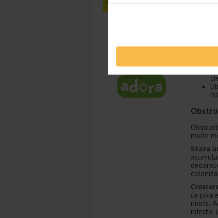
.
Pentru a
recomand
Ur
tr
Me
Ev
cr
Ut
tr
Obstruc
Obstructi
multe mo
Staza u
acumular
deoarece
colonizar
Crestere
ce poate 
rinichi. 
infectie 