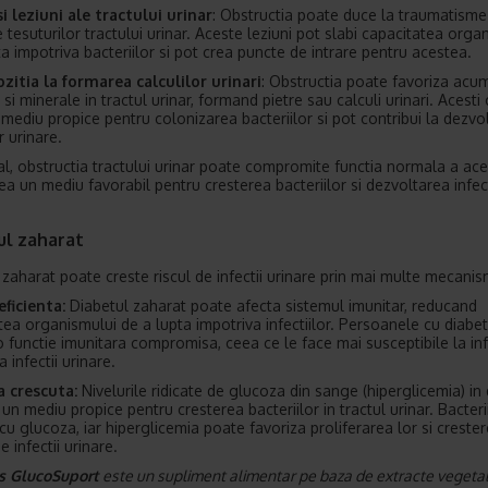
 si leziuni ale tractului urinar
: Obstructia poate duce la traumatisme
ale tesuturilor tractului urinar. Aceste leziuni pot slabi capacitatea orga
ta impotriva bacteriilor si pot crea puncte de intrare pentru acestea.
zitia la formarea calculilor urinari
: Obstructia poate favoriza acu
 si minerale in tractul urinar, formand pietre sau calculi urinari. Acesti 
n mediu propice pentru colonizarea bacteriilor si pot contribui la dezvo
or urinare.
al, obstructia tractului urinar poate compromite functia normala a ace
ea un mediu favorabil pentru cresterea bacteriilor si dezvoltarea infect
ul zaharat
 zaharat poate creste riscul de infectii urinare prin mai multe mecanis
ficienta:
Diabetul zaharat poate afecta sistemul imunitar, reducand
tea organismului de a lupta impotriva infectiilor. Persoanele cu diabe
 functie imunitara compromisa, ceea ce le face mai susceptibile la infe
a infectii urinare.
a crescuta:
Nivelurile ridicate de glucoza din sange (hiperglicemia) in
un mediu propice pentru cresterea bacteriilor in tractul urinar. Bacteri
cu glucoza, iar hiperglicemia poate favoriza proliferarea lor si creste
de infectii urinare.
is GlucoSuport
este un supliment alimentar pe baza de extracte vegeta