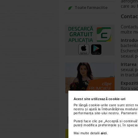
aerogene
care au 
Toate farmaciile
Contac
Contactul
multe mo
Introduc
bacteriil
Escherich
sexual p
Iritarea
sexual p
in tractu
Expoziti
flora vag
crescand 
Acest site utilizează cookie-uri
Blocarea
Pe lângă cookie-urile care sunt strict 
determin
nostru și ajută la îmbunătățirea modului
cresterea
performanța site-ului nostru. Partenerii
UroSupo
Puteți face clic pe „Acceptă si continuă”
puteți modifica preferințele și, în spec
extracte
de
Hibis
Mai multe detalii
aici
.
care cont