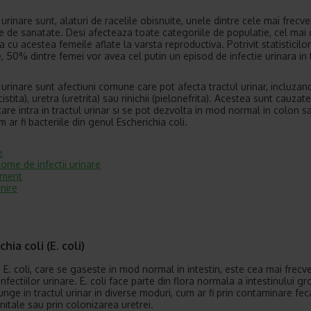
e urinare sunt, alaturi de racelile obisnuite, unele dintre cele mai frecv
 de sanatate. Desi afecteaza toate categoriile de populatie, cel mai 
 cu acestea femeile aflate la varsta reproductiva. Potrivit statisticilor
, 50% dintre femei vor avea cel putin un episod de infectie urinara in 
e urinare sunt afectiuni comune care pot afecta tractul urinar, incluzan
cistita), uretra (uretrita) sau rinichii (pielonefrita). Acestea sunt cauzat
care intra in tractul urinar si se pot dezvolta in mod normal in colon s
m ar fi bacteriile din genul Escherichia coli.
e
ome de infectii urinare
ament
nire
hia coli (E. coli)
 E. coli, care se gaseste in mod normal in intestin, este cea mai frecv
nfectiilor urinare. E. coli face parte din flora normala a intestinului gro
unge in tractul urinar in diverse moduri, cum ar fi prin contaminare fec
nitale sau prin colonizarea uretrei.