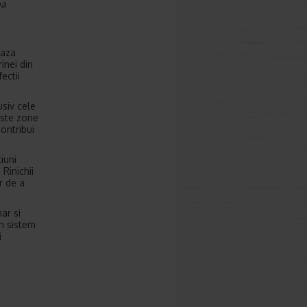
ea
eaza
inei din
ectii
usiv cele
ceste zone
ontribui
iuni
Rinichii
or de a
ar si
un sistem
i