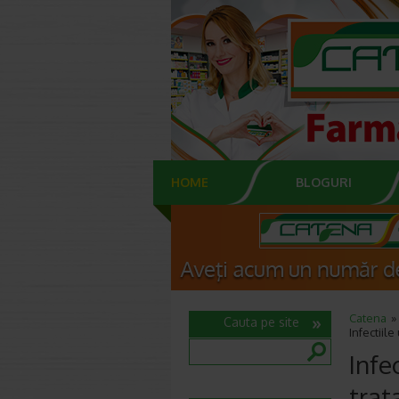
HOME
BLOGURI
Catena
Cauta pe site
Infectiil
Infe
tra