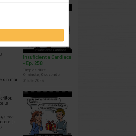
r din
 pot
cu
Insuficienta Cardiaca
- Ep. 258
Timp de citire:
0 minute, 0 secunde
re din mai
31 iulie 2026
d
riilor,
ce la
ca, ceea
etere si
o