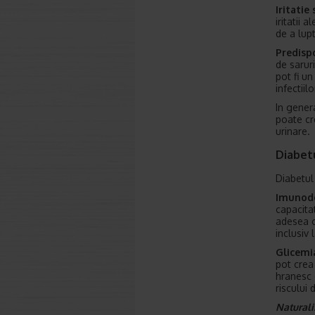
Iritatie
iritatii 
de a lup
Predispo
de saruri
pot fi u
infectiil
In gener
poate cr
urinare.
Diabet
Diabetul
Imunode
capacita
adesea o
inclusiv l
Glicemi
pot crea 
hranesc 
riscului 
Natural