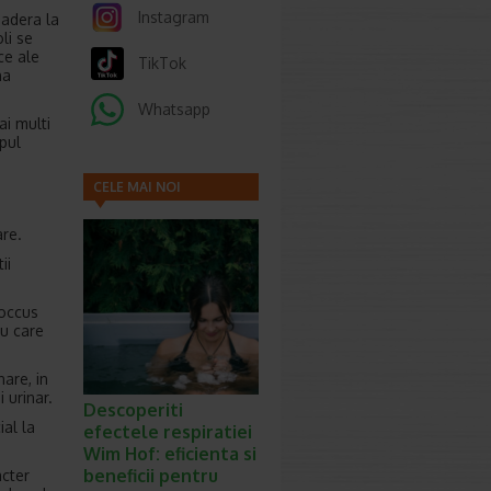
Instagram
 adera la
li se
ce ale
TikTok
na
Whatsapp
ai multi
ipul
CELE MAI NOI
ARTICOLE
are.
ii
coccus
au care
nare, in
 urinar.
Descoperiti
ial la
efectele respiratiei
Wim Hof: eficienta si
beneficii pentru
acter