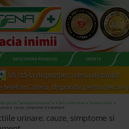
DESCOPERA PRODUSE
OFERTE
Blogul de Sanatate Farmacia Ta
Boli si Afectiuni
Sistem urinar
e urinare: cauze, simptome si tratament
ctiile urinare: cauze, simptome si
tament