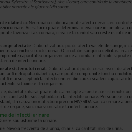
ema Sylvestre
si Scortisoara), zinc si crom, care contribuie la mentiner
atiilor normale ale glucozei din sange.
tie diabetica:
Neuropatia diabetica poate afecta nervii care control
vezicii urinare. Acest lucru poate determina o evacuare incompleta a ur
 poate favoriza staza urinara, ceea ce la randul sau creste riscul de inf
 sange afectate
: Diabetul zaharat poate afecta vasele de sange, incl
enteaza rinichii si tractul urinar. O circulatie sanguina deficitara in a
mpromite capacitatea organismului de a combate infectiile si poate c
tarea de infectii urinare.
e ale sistemului renal:
Diabetul zaharat poate creste riscul de afect
um ar fi nefropatia diabetica, care poate compromite functia rinichilor. 
pot fi mai susceptibili la infectii urinare din cauza scaderii capacitatii l
acteriile si toxinele din organism.
uzie, diabetul zaharat poate afecta multiple aspecte ale sistemului urin
 crescand astfel susceptibilitatea la infectiile urinare. Persoanele cu 
 slabit, din cauza unor afectiuni precum HIV/SIDA sau ca urmare a unu
t de organe, sunt mai vulnerabile la infectii urinare.
e de infectii urinare
 Durere sau usturime la urinare.
ie: Nevoia frecventa de a urina, chiar si cu cantitati mici de urina.