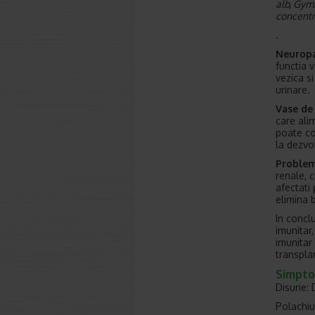
alb,
Gymn
concentr
.
Neuropa
functia 
vezica si
urinare.
Vase de
care alim
poate co
la dezvol
Problem
renale, c
afectati 
elimina b
In concl
imunitar,
imunitar
transplan
Simptom
Disurie:
Polachiur