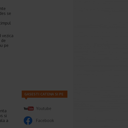
ente
des se
timpul
d vezica
e de
au pe
GASESTI CATENA SI PE
Youtube
enta
s si
ala a
Facebook