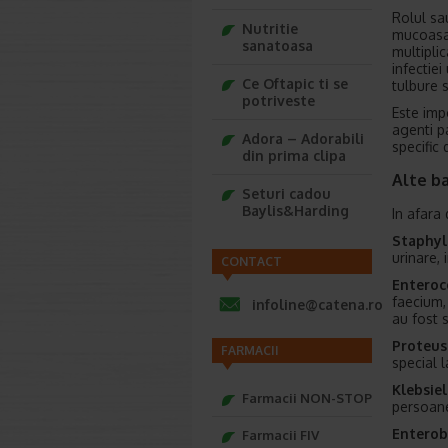
Rolul sa
Nutritie
mucoasa u
sanatoasa
multiplic
infectiei
Ce Oftapic ti se
tulbure 
potriveste
Este imp
agenti p
Adora – Adorabili
specific 
din prima clipa
Alte ba
Seturi cadou
Baylis&Harding
In afara 
Staphyl
urinare, 
CONTACT
Enteroc
faecium,
infoline@catena.ro
au fost 
Proteus
FARMACII
special 
Klebsie
Farmacii NON-STOP
persoane
Enterob
Farmacii FIV