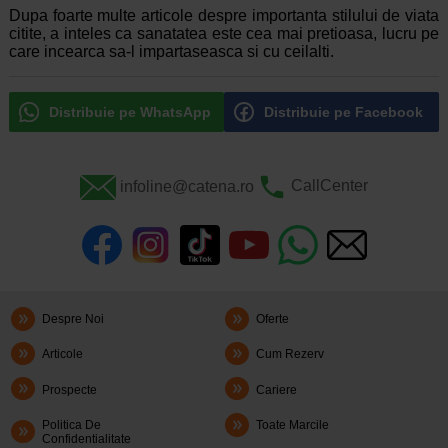
Dupa foarte multe articole despre importanta stilului de viata
citite, a inteles ca sanatatea este cea mai pretioasa, lucru pe
care incearca sa-l impartaseasca si cu ceilalti.
Distribuie pe WhatsApp
Distribuie pe Facebook
infoline@catena.ro
CallCenter
Despre Noi
Oferte
Articole
Cum Rezerv
Prospecte
Cariere
Politica De
Toate Marcile
Confidentialitate