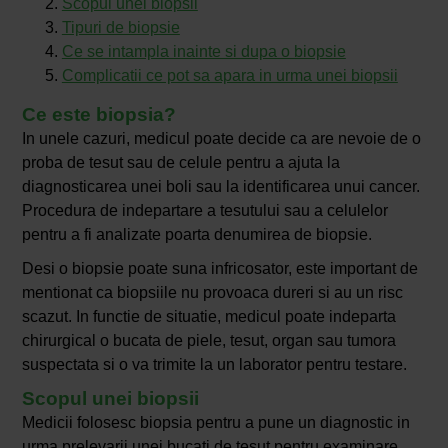
Scopul unei biopsii
Tipuri de biopsie
Ce se intampla inainte si dupa o biopsie
Complicatii ce pot sa apara in urma unei biopsii
Ce este biopsia?
In unele cazuri, medicul poate decide ca are nevoie de o
proba de tesut sau de celule pentru a ajuta la
diagnosticarea unei boli sau la identificarea unui cancer.
Procedura de indepartare a tesutului sau a celulelor
pentru a fi analizate poarta denumirea de biopsie.
Desi o biopsie poate suna infricosator, este important de
mentionat ca biopsiile nu provoaca dureri si au un risc
scazut. In functie de situatie, medicul poate indeparta
chirurgical o bucata de piele, tesut, organ sau tumora
suspectata si o va trimite la un laborator pentru testare.
Scopul unei biopsii
Medicii folosesc biopsia pentru a pune un diagnostic in
urma prelevarii unei bucati de tesut pentru examinare.