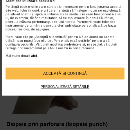
Acest site utilizează cookie-uri
Specialistii folosesc biopsia cu ac pentru a extrage
Pe lângă cookie-urile care sunt strict necesare pentru funcționarea acestui
celule, lichide sau tesuturi. Medicul poate recomanda o
site web, folosim cookie-uri care ne ajută să înțelegem cum se navighează
pe site-ul nostru și ajută la îmbunătățirea modului în care funcționează site-
biopsie cu ac daca descopera un nodul sau o umflatura
ul, de exemplu, făcând rezultatele să fie mai exacte în cazul căutărilor,
pentru a măsura performanța site-ului nostru. Partenerii noștri folosesc
neobisnuita pe corp sau daca testele imagistice
instrumente de urmărire pentru a oferi publicitate personalizată pe baza
detecteaza probleme potentiale.
obiceiurilor dvs. de navigare.
Puteți face clic pe „Acceptă si continuă” pentru a fi de acord cu aceste
utilizări sau puteți face clic pe „Personalizează setările” pentru a vă
configura opțiunile. Vă puteți modifica preferințele și, în special, vă puteți
retrage consimțământul pe site-ul nostru în orice moment.
Mai multe detalii
aici
.
ACCEPTĂ SI CONTINUĂ
PERSONALIZEAZĂ SETĂRILE
Biopsie prin perforare (biopsie punch)