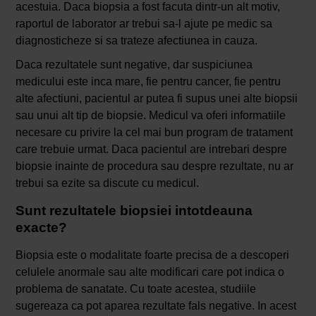
acestuia. Daca biopsia a fost facuta dintr-un alt motiv,
raportul de laborator ar trebui sa-l ajute pe medic sa
diagnosticheze si sa trateze afectiunea in cauza.
Daca rezultatele sunt negative, dar suspiciunea
medicului este inca mare, fie pentru cancer, fie pentru
alte afectiuni, pacientul ar putea fi supus unei alte biopsii
sau unui alt tip de biopsie. Medicul va oferi informatiile
necesare cu privire la cel mai bun program de tratament
care trebuie urmat. Daca pacientul are intrebari despre
biopsie inainte de procedura sau despre rezultate, nu ar
trebui sa ezite sa discute cu medicul.
Sunt rezultatele biopsiei intotdeauna
exacte?
Biopsia este o modalitate foarte precisa de a descoperi
celulele anormale sau alte modificari care pot indica o
problema de sanatate. Cu toate acestea, studiile
sugereaza ca pot aparea rezultate fals negative. In acest