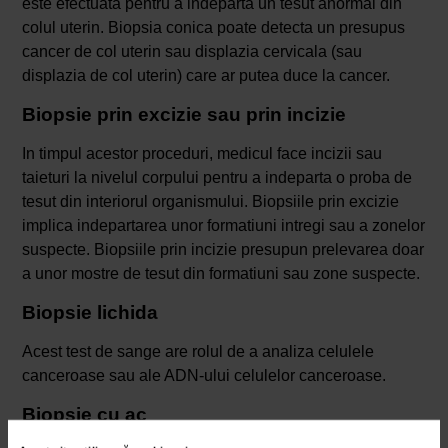
este efectuata pentru a indeparta un tesut anormal din
colul uterin. Biopsia conica poate detecta un presupus
cancer de col uterin sau displazia cervicala (sau
displazia de col uterin) care ar putea duce la cancer.
Biopsie prin excizie sau prin incizie
In timpul acestor proceduri, medicul face incizii sau
taieturi la nivelul corpului pentru a indeparta o proba de
tesut din interiorul organismului. Biopsiile prin excizie
implica indepartarea unor formatiuni intregi sau a zonelor
suspecte. Biopsiile prin incizie presupun prelevarea doar
a unor mostre de tesut din formatiuni sau zone suspecte.
Biopsie lichida
Acest test de sange are rolul de a analiza celulele
canceroase sau ale ADN-ului celulelor canceroase.
Biopsie cu ac