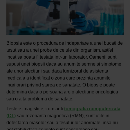
Biopsia este o procedura de indepartare a unei bucati de
tesut sau a unei probe de celule din organism, astfel
incat sa poata fi testata intr-un laborator. Oamenii sunt
supusi unei biopsii daca au anumite semne si simptome
ale unor afectiuni sau daca furnizorul de asistenta
medicala a identificat o zona care prezinta anumite
ingrijorari privind starea de sanatate. O biopsie poate
determina daca o persoana are o afectiune oncologica
sau o alta problema de sanatate.
Testele imagistice, cum ar fi
tomografia computerizata
(CT)
sau rezonanta magnetica (RMN), sunt utile in
detectarea maselor sau a tesuturilor anormale, insa nu
pot stabili daca celulele sunt canceroase sau