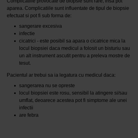
Complicatiile provocate de biopsie sunt rare, insa pot
aparea. Complicatiile sunt influentate de tipul de biopsie
efectuat si pot fi sub forma de:
sangerare excesiva
infectie
cicatrici - este posibil sa apara o cicatrice mica la
locul biopsiei daca medicul a folosit un bisturiu sau
un alt instrument ascutit pentru a preleva mostre de
tesut.
Pacientul ar trebui sa ia legatura cu medicul daca:
sangerarea nu se opreste
locul biopsiei este rosu, sensibil la atingere si/sau
umflat, deoarece acestea pot fi simptome ale unei
infectii
are febra