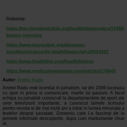
Referinte:
https://my.clevelandclinic.org/health/diagnostics/15458-
biopsy-overview
https://www.mayoclinic.org/diseases-
conditions/cancer/in-depth/biopsy/art-20043922
https://www.healthline.com/health/biopsy
https://www.medicalnewstoday.com/articles/174043
Autor:
Andrei Radu
Andrei Radu este licentiat in jurnalism, iar din 2006 lucreaza
cu spor in presa si comunicare, marile lui pasiuni. A facut
echipa cu jurnalisti cunoscuti la departamentele de sport ale
unor televiziuni importante, a cunoscut tainele scrisului
pentru revista si de mai multi ani a intrat in lumea minunata a
textelor despre sanatate. Domeniu care l-a fascinat de la
primele informatii descoperite, dupa cum marturiseste chiar
el.