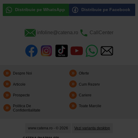
Distribuie pe WhatsApp
Distribuie pe Facebook
infoline@catena.ro
CallCenter
Despre Noi
Oferte
Articole
Cum Rezerv
Prospecte
Cariere
Politica De
Toate Marcile
Confidentialitate
www.catena.ro - © 2026
Vezi varianta desktop