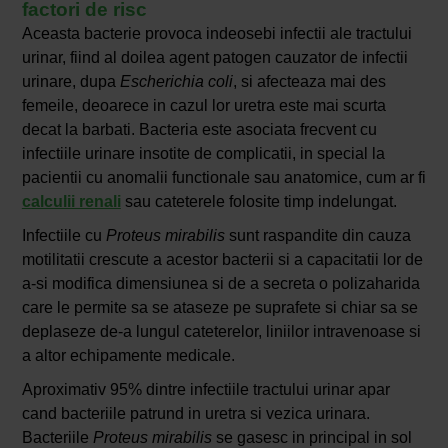
factori de risc
Aceasta bacterie provoca indeosebi infectii ale tractului
urinar, fiind al doilea agent patogen cauzator de infectii
urinare, dupa
Escherichia coli
, si afecteaza mai des
femeile, deoarece in cazul lor uretra este mai scurta
decat la barbati. Bacteria este asociata frecvent cu
infectiile urinare insotite de complicatii, in special la
pacientii cu anomalii functionale sau anatomice, cum ar fi
calculii renali
sau cateterele folosite timp indelungat.
Infectiile cu
Proteus mirabilis
sunt raspandite din cauza
motilitatii crescute a acestor bacterii si a capacitatii lor de
a-si modifica dimensiunea si de a secreta o polizaharida
care le permite sa se ataseze pe suprafete si chiar sa se
deplaseze de-a lungul cateterelor, liniilor intravenoase si
a altor echipamente medicale.
Aproximativ 95% dintre infectiile tractului urinar apar
cand bacteriile patrund in uretra si vezica urinara.
Bacteriile
Proteus mirabilis
se gasesc in principal in sol