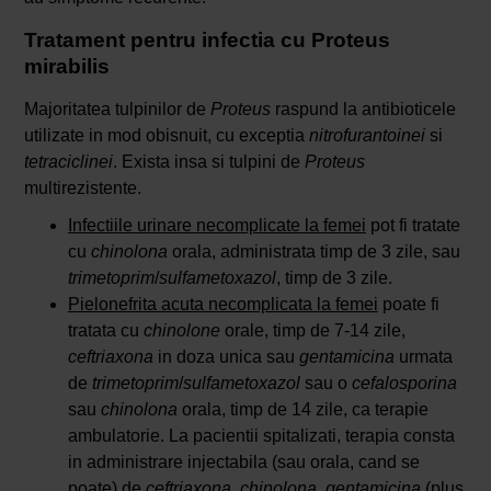
Tratament pentru infectia cu Proteus
mirabilis
Majoritatea tulpinilor de
Proteus
raspund la antibioticele
utilizate in mod obisnuit, cu exceptia
nitrofurantoinei
si
tetraciclinei
. Exista insa si tulpini de
Proteus
multirezistente.
Infectiile urinare necomplicate la femei
pot fi tratate
cu
chinolona
orala, administrata timp de 3 zile, sau
trimetoprim
/
sulfametoxazol
, timp de 3 zile.
Pielonefrita acuta necomplicata la femei
poate fi
tratata cu
chinolone
orale, timp de 7-14 zile,
ceftriaxona
in doza unica sau
gentamicina
urmata
de
trimetoprim
/
sulfametoxazol
sau o
cefalosporina
sau
chinolona
orala, timp de 14 zile, ca terapie
ambulatorie. La pacientii spitalizati, terapia consta
in administrare injectabila (sau orala, cand se
poate) de
ceftriaxona
,
chinolona
,
gentamicina
(plus