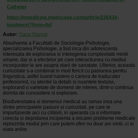
Catheter
https://emedicine.medscape.com/article/226434-
treatment?form=fpf
Autor:
Oana Stamat
Absolventa a Facultatii de Sociologie-Psihologie,
specializarea Psihologie, a fost inca din adolescenta
interesata de explorarea si intelegerea complexitatii mintii
umane, dar si a efectelor pe care interactiunea cu mediul
inconjurator le are asupra starii de sanatate. Ulterior, aceasta
curiozitate s-a combinat in mod fericit cu pasiunea pentru
lingvistica, astfel luand nastere o cariera de traducator
profesionist, cu atentie la detalii si nuantele textului,
explorand o varietate de domenii de interes, dintr-o continua
dorinta de cunoastere si explorare.
Biodiversitatea si domeniul medical au ramas insa una
dintre principalele pasiuni si curiozitati, pe care le
impartaseste aici cu cititorii, in speranta ca o informare
corecta si depistarea incipienta a oricarei probleme medicale
reprezinta modul prin care putem oferi nu doar ani vietii, ci si
viata anilor.