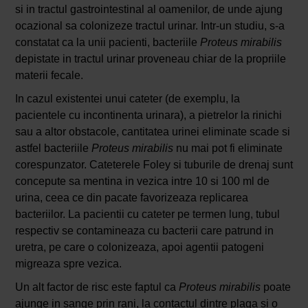
si in tractul gastrointestinal al oamenilor, de unde ajung
ocazional sa colonizeze tractul urinar. Intr-un studiu, s-a
constatat ca la unii pacienti, bacteriile
Proteus mirabilis
depistate in tractul urinar proveneau chiar de la propriile
materii fecale.
In cazul existentei unui cateter (de exemplu, la
pacientele cu incontinenta urinara), a pietrelor la rinichi
sau a altor obstacole, cantitatea urinei eliminate scade si
astfel bacteriile
Proteus mirabilis
nu mai pot fi eliminate
corespunzator. Cateterele Foley si tuburile de drenaj sunt
concepute sa mentina in vezica intre 10 si 100 ml de
urina, ceea ce din pacate favorizeaza replicarea
bacteriilor. La pacientii cu cateter pe termen lung, tubul
respectiv se contamineaza cu bacterii care patrund in
uretra, pe care o colonizeaza, apoi agentii patogeni
migreaza spre vezica.
Un alt factor de risc este faptul ca
Proteus mirabilis
poate
ajunge in sange prin rani, la contactul dintre plaga si o