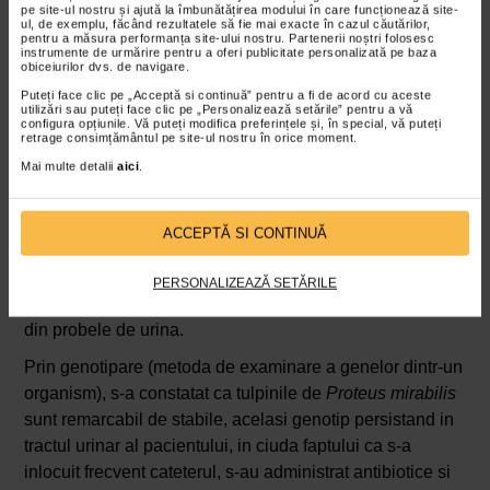
dureri de spate;
pe site-ul nostru și ajută la îmbunătățirea modului în care funcționează site-
ul, de exemplu, făcând rezultatele să fie mai exacte în cazul căutărilor,
hematurie
(prezenta globulelor rosii in urina).
pentru a măsura performanța site-ului nostru. Partenerii noștri folosesc
instrumente de urmărire pentru a oferi publicitate personalizată pe baza
obiceiurilor dvs. de navigare.
Infectia cu Proteus mirabilis la pacientii cu
Puteți face clic pe „Acceptă si continuă” pentru a fi de acord cu aceste
cateter urinar
utilizări sau puteți face clic pe „Personalizează setările” pentru a vă
configura opțiunile. Vă puteți modifica preferințele și, în special, vă puteți
retrage consimțământul pe site-ul nostru în orice moment.
Proteus mirabilis
nu reprezinta un pericol pentru pacienti
Mai multe detalii
aici
.
dupa ce abia li s-a inserat cateterul, deoarece bacteriile
sunt initial eliminate prin fluxul urinar. Cu cat durata
utilizarii cateterului se prelungeste insa, cu atat creste
ACCEPTĂ SI CONTINUĂ
riscul ca agentul patogen sa nu mai poata fi indepartat
eficient prin urinare. La pacientii cu cateter pe termen
PERSONALIZEAZĂ SETĂRILE
lung, bacteria
Proteus mirabilis
a fost descoperita in 40%
din probele de urina.
Prin genotipare (metoda de examinare a genelor dintr-un
organism), s-a constatat ca tulpinile de
Proteus mirabilis
sunt remarcabil de stabile, acelasi genotip persistand in
tractul urinar al pacientului, in ciuda faptului ca s-a
inlocuit frecvent cateterul, s-au administrat antibiotice si