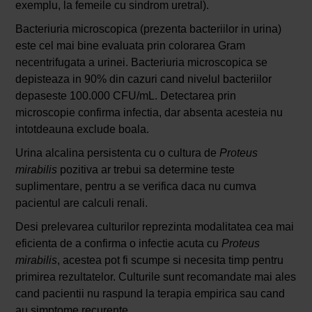
exemplu, la femeile cu sindrom uretral).
Bacteriuria microscopica (prezenta bacteriilor in urina)
este cel mai bine evaluata prin colorarea Gram
necentrifugata a urinei. Bacteriuria microscopica se
depisteaza in 90% din cazuri cand nivelul bacteriilor
depaseste 100.000 CFU/mL. Detectarea prin
microscopie confirma infectia, dar absenta acesteia nu
intotdeauna exclude boala.
Urina alcalina persistenta cu o cultura de
Proteus
mirabilis
pozitiva ar trebui sa determine teste
suplimentare, pentru a se verifica daca nu cumva
pacientul are calculi renali.
Desi prelevarea culturilor reprezinta modalitatea cea mai
eficienta de a confirma o infectie acuta cu
Proteus
mirabilis
, acestea pot fi scumpe si necesita timp pentru
primirea rezultatelor. Culturile sunt recomandate mai ales
cand pacientii nu raspund la terapia empirica sau cand
au simptome recurente.