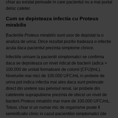
chiar au existat perioade in care pacientul nu a mai purtat
deloc cateter.
Cum se depisteaza infectia cu Proteus
mirabilis
Bacteriile
Proteus mirabilis
sunt usor de depistat la o
analiza de urina. Orice rezultat pozitiv tradeaza o infectie
acuta daca pacientul prezinta simptome clinice.
Infectiile urinare la pacientii simptomatici se confirma
daca se depisteaza un nivel ridicat de bacterii (adica >
100.000 de unitati formatoare de colonii [CFU]/mL).
Nivelurile mai mici de 100.000 UFC/mL in probele de
urina pot indica infectia mai ales daca sunt prelevate
direct din uretere sau pelvisul renal, iar probele din
cateterele suprapubiene prezinta de obicei un nivel de
bacterii
Proteus mirabilis
mai mare de 100.000 UFC/mL.
Totusi, chiar si un numar mic de organisme poate fi
semnificativ clinic in cazul pacientilor simptomatici (de