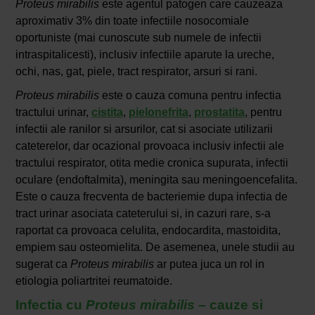
Proteus mirabilis
este agentul patogen care cauzeaza
aproximativ 3% din toate infectiile nosocomiale
oportuniste (mai cunoscute sub numele de infectii
intraspitalicesti), inclusiv infectiile aparute la ureche,
ochi, nas, gat, piele, tract respirator, arsuri si rani.
Proteus mirabilis
este o cauza comuna pentru infectia
tractului urinar,
cistita
,
pielonefrita
,
prostatita
, pentru
infectii ale ranilor si arsurilor, cat si asociate utilizarii
cateterelor, dar ocazional provoaca inclusiv infectii ale
tractului respirator, otita medie cronica supurata, infectii
oculare (endoftalmita), meningita sau meningoencefalita.
Este o cauza frecventa de bacteriemie dupa infectia de
tract urinar asociata cateterului si, in cazuri rare, s-a
raportat ca provoaca celulita, endocardita, mastoidita,
empiem sau osteomielita. De asemenea, unele studii au
sugerat ca
Proteus mirabilis
ar putea juca un rol in
etiologia poliartritei reumatoide.
Infectia cu
Proteus mirabilis
– cauze si