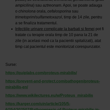
ampicilina
) sau
aztreonam
. Apoi, se poate adauga
o
chinolona
orala,
cefalosporina
sau
trimetoprim
/
sulfametoxazol
, timp de 14 zile, pentru
a se finaliza tratamentul.
Infectiile urinare complicate la barbati si femei
pot fi
tratate cu terapie orala timp de 10 pana la 21 de
zile (in acelasi mod ca la pacientii spitalizati), atat
timp cat pacientul este monitorizat corespunzator.
Surse:
https://quiplabs.com/proteus-mirabilis/
https://prevent-and-protect.com/pathogen/proteus-
mirabilis-en/
https://www.wikilectures.eu/w/Proteus_mirabilis
https://karger.com/uin/article/105/5-
6/354/302507/Pathogenesis-of-Proteus-mirabilis-in-