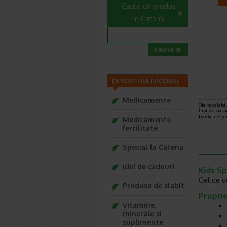
Cauta un produs
in Catena
DESCOPERA PRODUSE
Medicamente
Oferte valabile
limita stoculu
beneficiile ca
Medicamente
fertilitate
Special la Catena
Idei de cadouri
Kids S
Gel de d
Produse de slabit
Proprie
Vitamine,
minerale si
suplimente