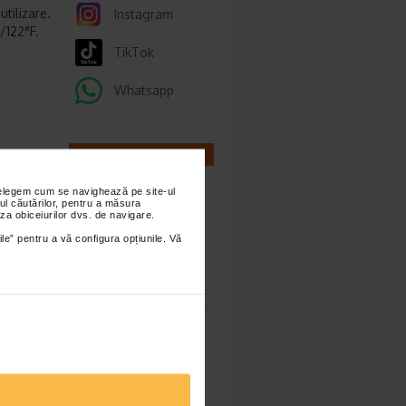
utilizare.
Instagram
/122°F.
TikTok
Whatsapp
CALCULATOARE
nțelegem cum se navighează pe site-ul
ul căutărilor, pentru a măsura
za obiceiurilor dvs. de navigare.
.40 Lei
4.64 Lei
ile” pentru a vă configura opțiunile. Vă
Calculator
sarcina
rema
Calculator