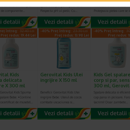
® bebe crema
Beneficii Gerovital Kids Gel
Calmeaza pielea iritata si
are contine un complex
spalare corp si par Hydra Care:
roseata si disconfortul;
at de componente…
Respecta pH-ul pielii; Cu…
Protejeaza pielea care se i
eț întreg:
32.40 Lei
-40% Preț întreg:
23.30 Lei
-40% Preț întreg:
30
Preț redus: 19.44 Lei
Preț redus: 13.98 Lei
Preț redus: 1
ital Kids
Gerovital Kids Ulei
Kids Gel spalar
 delicata
ingrijire X 150 ml
corp si par, sens
re X 300 ml
300 ml, Gerovit
i Gerovital Kids Spuma
Beneficii Gerovital Kids Ulei
Spalare delicata si eficien
spalare Bebe: •Contine
ingrijire Bebe: Uleiul de cocos
cap pana in picioare. Far
cocertificat de musetel…
combate uscaciunea si…
lacrimi! Doar zambete…