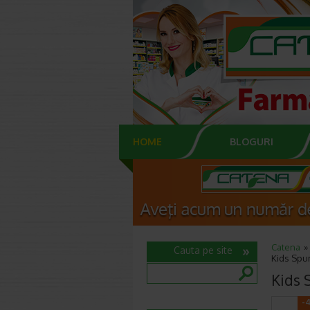
HOME
BLOGURI
Catena
Cauta pe site
Kids Spu
Kids 
-