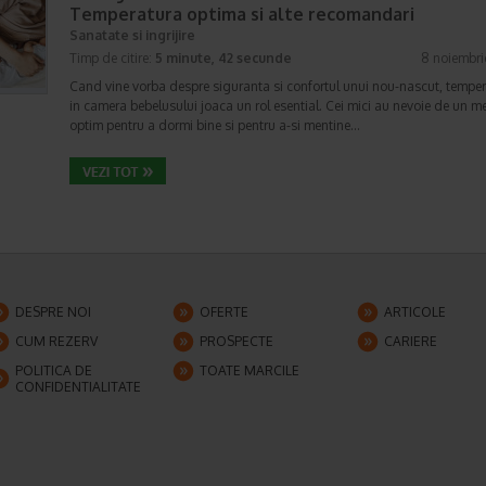
Temperatura optima si alte recomandari
Sanatate si ingrijire
Timp de citire:
5 minute, 42 secunde
8 noiembri
Cand vine vorba despre siguranta si confortul unui nou-nascut, tempe
in camera bebelusului joaca un rol esential. Cei mici au nevoie de un m
optim pentru a dormi bine si pentru a-si mentine…
DESPRE NOI
OFERTE
ARTICOLE
CUM REZERV
PROSPECTE
CARIERE
POLITICA DE
TOATE MARCILE
CONFIDENTIALITATE