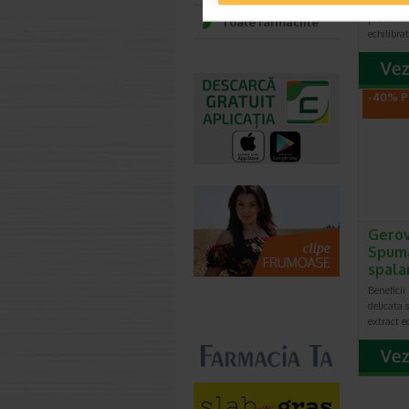
Cutaden
protecto
Toate farmaciile
echilibr
-40% Pr
Gerov
Spuma
spala
Benefici
delicata 
extract e