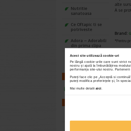
alte surs
Nutritie
A se pro
sanatoasa
Ce Oftapic ti se
potriveste
Brand:
G
Adora – Adorabili
*Pentru pr
din prima clipa
VEZ
Acest site utilizează cookie-uri
Seturi cadou
Baylis&Harding
Pe lângă cookie-urile care sunt strict 
nostru și ajută la îmbunătățirea modului
performanța site-ului nostru. Partenerii
CONTACT
Puteți face clic pe „Acceptă si continuă”
puteți modifica preferințele și, în spec
Mai multe detalii
aici
.
infoline@catena.ro
FARMACII
Cutad
Farmacii NON-STOP
prote
ml, A
Farmacii FIV