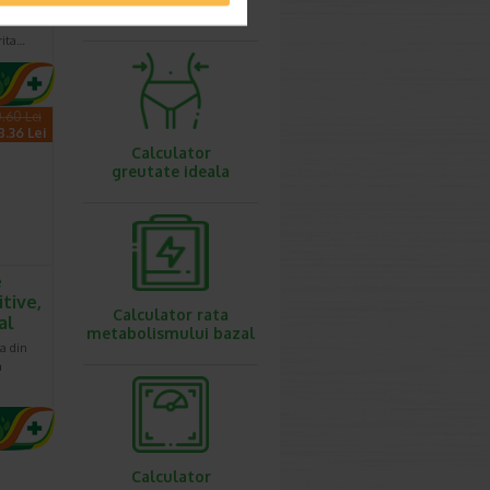
 reduce
ovulatie
rita…
.60 Lei
8.36 Lei
Calculator
greutate ideala
e
itive,
Calculator rata
al
metabolismului bazal
ta din
a
Calculator