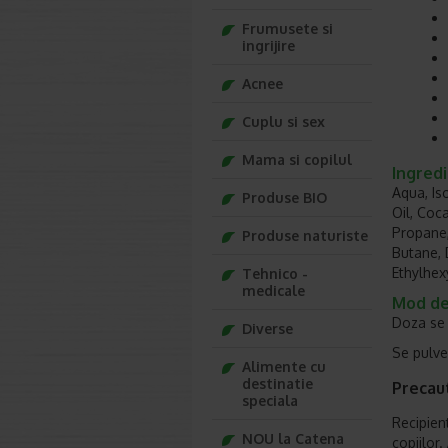
Frumusete si
ingrijire
Acnee
Cuplu si sex
Mama si copilul
Ingred
Aqua, I
Produse BIO
Oil, Coc
Propane,
Produse naturiste
Butane, 
Ethylhex
Tehnico -
medicale
Mod de 
Doza se a
Diverse
Se pulve
Alimente cu
destinatie
Precaut
speciala
Recipien
NOU la Catena
copiilor.