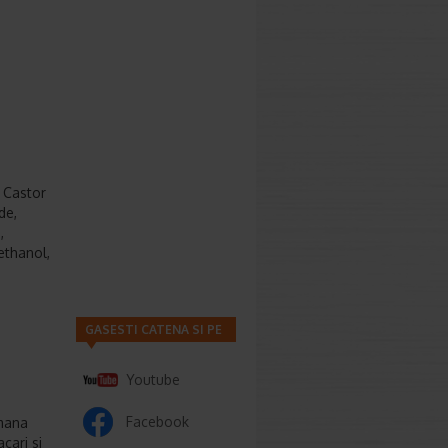
 Castor
de,
,
ethanol,
GASESTI CATENA SI PE
Youtube
Facebook
emana
cari si