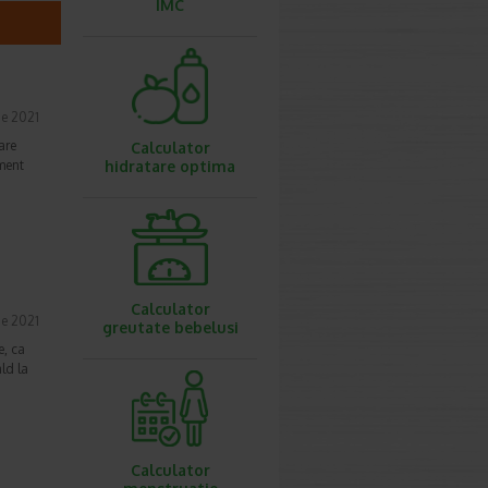
IMC
ie 2021
are
Calculator
oment
hidratare optima
Calculator
ie 2021
greutate bebelusi
e, ca
ald la
Calculator