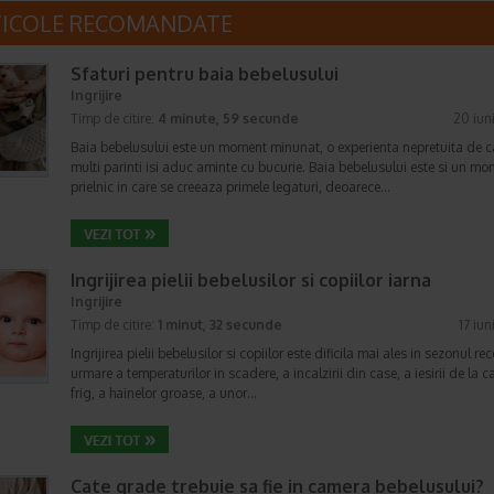
TICOLE RECOMANDATE
Sfaturi pentru baia bebelusului
Ingrijire
Timp de citire:
4 minute, 59 secunde
20 iun
Baia bebelusului este un moment minunat, o experienta nepretuita de c
multi parinti isi aduc aminte cu bucurie. Baia bebelusului este si un m
prielnic in care se creeaza primele legaturi, deoarece…
Ingrijirea pielii bebelusilor si copiilor iarna
Ingrijire
Timp de citire:
1 minut, 32 secunde
17 iun
Ingrijirea pielii bebelusilor si copiilor este dificila mai ales in sezonul rec
urmare a temperaturilor in scadere, a incalzirii din case, a iesirii de la c
frig, a hainelor groase, a unor…
Cate grade trebuie sa fie in camera bebelusului?