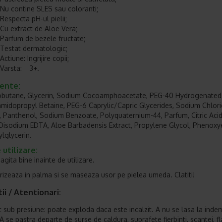
Nu contine SLES sau coloranti;
Respecta pH-ul pielii;
Cu extract de Aloe Vera;
Parfum de bezele fructate;
Testat dermatologic;
Actiune: Ingrijire copii;
Varsta: 3+.
iente:
sobutane, Glycerin, Sodium Cocoamphoacetate, PEG-40 Hydrogenated
amidopropyl Betaine, PEG-6 Caprylic/Capric Glycerides, Sodium Chlori
 Panthenol, Sodium Benzoate, Polyquaternium-44, Parfum, Citric Acid
Disodium EDTA, Aloe Barbadensis Extract, Propylene Glycol, Phenoxy
ylglycerin.
utilizare:
gita bine inainte de utilizare.
rizeaza in palma si se maseaza usor pe pielea umeda. Clatiti!
ii / Atentionari:
t sub presiune: poate exploda daca este incalzit. A nu se lasa la ind
 A se pastra departe de surse de caldura, suprafete fierbinti, scantei, fla