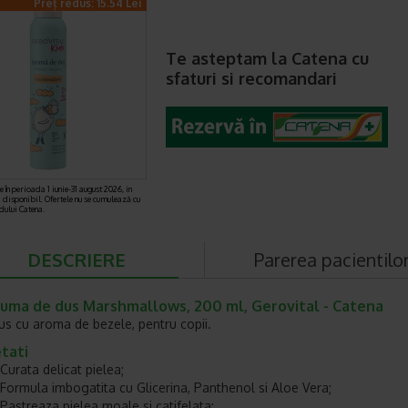
Preț redus: 15.54 Lei
Te asteptam la Catena cu
sfaturi si recomandari
 în perioada 1 iunie-31 august 2026, in
i disponibil. Ofertele nu se cumulează cu
rdului Catena.
DESCRIERE
Parerea pacientilo
puma de dus Marshmallows, 200 ml, Gerovital - Catena
us cu aroma de bezele, pentru copii.
tati
Curata delicat pielea;
Formula imbogatita cu Glicerina, Panthenol si Aloe Vera;
Pastreaza pielea moale si catifelata;