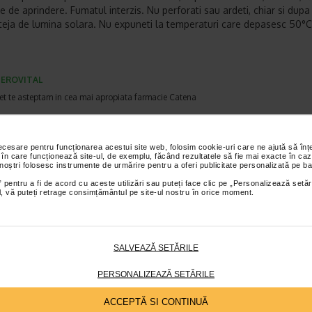
e de aprindere. Fumatul interzis. Nu perforati sau ardeti, chiar si dupa 
teja de lumina solara. Nu expuneti la temperaturi care depasesc 50°C
EROVITAL
et te asteptam in cea mai apropiata farmacie Catena
I PRODUSE DIN ACEEASI CATEGORIE
necesare pentru funcționarea acestui site web, folosim cookie-uri care ne ajută să î
 în care funcționează site-ul, de exemplu, făcând rezultatele să fie mai exacte în caz
 noștri folosesc instrumente de urmărire pentru a oferi publicitate personalizată pe ba
-40% Preț întreg:
30.60 Lei
-40% Preț întreg:
24
Plătești 1, primești 2
Preț redus: 18.36 Lei
Preț redus: 1
 pentru a fi de acord cu aceste utilizări sau puteți face clic pe „Personalizează setăr
ial, vă puteți retrage consimțământul pe site-ul nostru în orice moment.
SALVEAZĂ SETĂRILE
en bebe crema
Gerovital Kids Gel
Gerovital Kids
PERSONALIZEAZĂ SETĂRILE
ctoare, tub 50
spalare corp si par
Petrini Forte c
ntibiotice SA
Hydra Care X 300 ml
copii X 50 ml
ACCEPTĂ SI CONTINUĂ