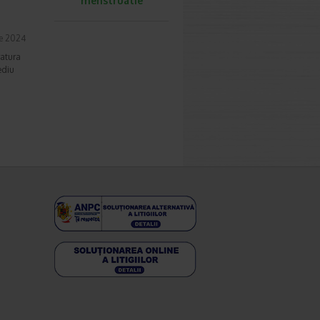
menstruatie
e 2024
ratura
ediu