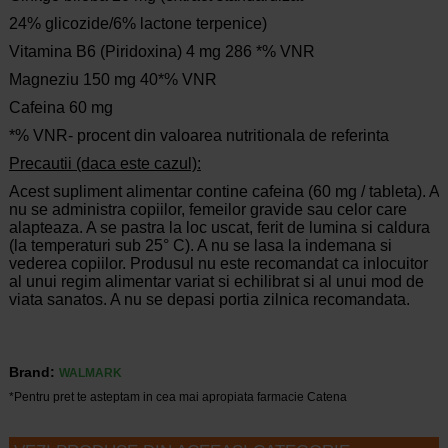
24% glicozide/6% lactone terpenice)
Vitamina B6 (Piridoxina) 4 mg 286 *% VNR
Magneziu 150 mg 40*% VNR
Cafeina 60 mg
*% VNR- procent din valoarea nutritionala de referinta
Precautii (daca este cazul):
Acest supliment alimentar contine cafeina (60 mg / tableta). A
nu se administra copiilor, femeilor gravide sau celor care
alapteaza. A se pastra la loc uscat, ferit de lumina si caldura
(la temperaturi sub 25° C). A nu se lasa la indemana si
vederea copiilor. Produsul nu este recomandat ca inlocuitor
al unui regim alimentar variat si echilibrat si al unui mod de
viata sanatos. A nu se depasi portia zilnica recomandata.
Brand:
WALMARK
*Pentru pret te asteptam in cea mai apropiata farmacie Catena