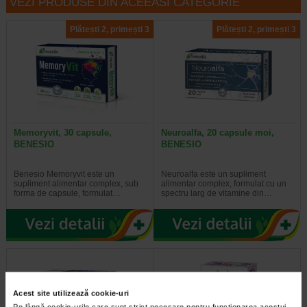
VEZI PRODUSE DIN ACEEASI CATEGORIE
Plătești 2, primești 3
Plătești 2, primești 3
Memoryvit, 30 capsule,
Neuroalfa, 20 capsule moi,
BENESIO
BENESIO
Benesio Memoryvit este un
Neuroalfa este un supliment
supliment alimentar complex, sub
alimentar complex, formulat cu un
forma de capsule, formulat…
spectru larg de vitamine din…
Acest site utilizează cookie-uri
Pe lângă cookie-urile care sunt strict necesare pentru funcționarea acestui