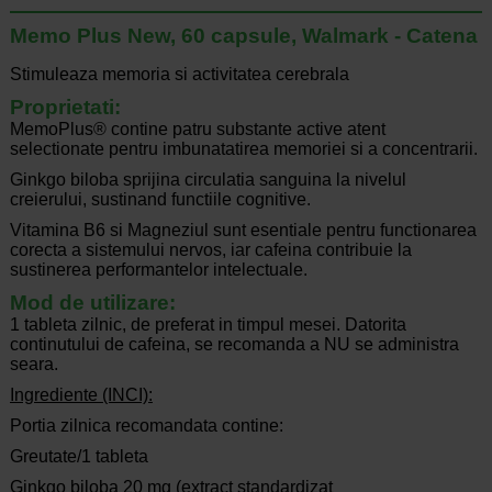
Memo Plus New, 60 capsule, Walmark - Catena
Stimuleaza memoria si activitatea cerebrala
Proprietati:
MemoPlus® contine patru substante active atent
selectionate pentru imbunatatirea memoriei si a concentrarii.
Ginkgo biloba sprijina circulatia sanguina la nivelul
creierului, sustinand functiile cognitive.
Vitamina B6 si Magneziul sunt esentiale pentru functionarea
corecta a sistemului nervos, iar cafeina contribuie la
sustinerea performantelor intelectuale.
Mod de utilizare:
1 tableta zilnic, de preferat in timpul mesei. Datorita
continutului de cafeina, se recomanda a NU se administra
seara.
Ingrediente (INCI):
Portia zilnica recomandata contine:
Greutate/1 tableta
Ginkgo biloba 20 mg (extract standardizat