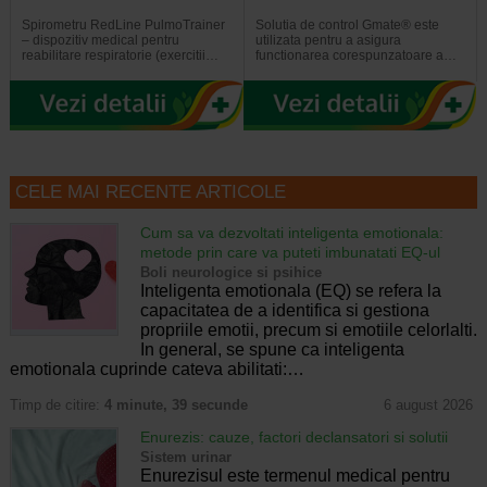
Spirometru RedLine PulmoTrainer
Solutia de control Gmate® este
– dispozitiv medical pentru
utilizata pentru a asigura
reabilitare respiratorie (exercitii…
functionarea corespunzatoare a…
CELE MAI RECENTE ARTICOLE
Cum sa va dezvoltati inteligenta emotionala:
metode prin care va puteti imbunatati EQ-ul
Boli neurologice si psihice
Inteligenta emotionala (EQ) se refera la
capacitatea de a identifica si gestiona
propriile emotii, precum si emotiile celorlalti.
In general, se spune ca inteligenta
emotionala cuprinde cateva abilitati:…
Timp de citire:
4 minute, 39 secunde
6 august 2026
Enurezis: cauze, factori declansatori si solutii
Sistem urinar
Enurezisul este termenul medical pentru