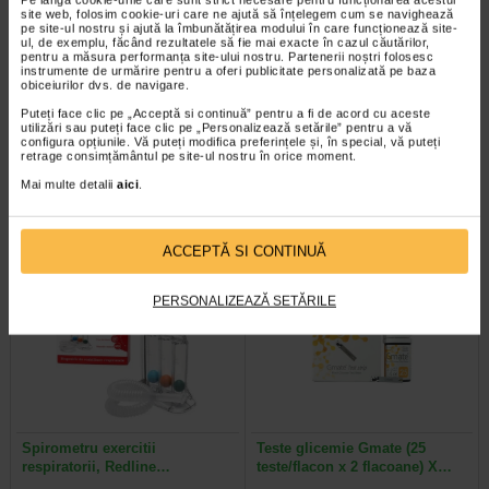
site web, folosim cookie-uri care ne ajută să înțelegem cum se navighează
pe site-ul nostru și ajută la îmbunătățirea modului în care funcționează site-
ul, de exemplu, făcând rezultatele să fie mai exacte în cazul căutărilor,
pentru a măsura performanța site-ului nostru. Partenerii noștri folosesc
instrumente de urmărire pentru a oferi publicitate personalizată pe baza
Hepafort, 30 capsule, Benesio
ViroProtect Imun, 10 capsule,
obiceiurilor dvs. de navigare.
NATURALIS
Puteți face clic pe „Acceptă si continuă” pentru a fi de acord cu aceste
utilizări sau puteți face clic pe „Personalizează setările” pentru a vă
configura opțiunile. Vă puteți modifica preferințele și, în special, vă puteți
Benesio Hepafort este un
ViroProtect Imun+ este un
retrage consimțământul pe site-ul nostru în orice moment.
supliment alimentar pe baza de
supliment alimentar inovator, care
extracte din plante si colina…
combina bacterii lizate…
Mai multe detalii
aici
.
ACCEPTĂ SI CONTINUĂ
PERSONALIZEAZĂ SETĂRILE
Spirometru exercitii
Teste glicemie Gmate (25
respiratorii, Redline…
teste/flacon x 2 flacoane) X…