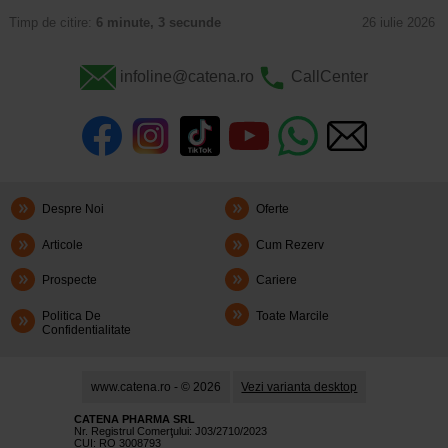
Timp de citire:
6 minute, 3 secunde
26 iulie 2026
infoline@catena.ro
CallCenter
Despre Noi
Oferte
Articole
Cum Rezerv
Prospecte
Cariere
Politica De
Toate Marcile
Confidentialitate
www.catena.ro - © 2026
Vezi varianta desktop
CATENA PHARMA SRL
Nr. Registrul Comerţului: J03/2710/2023
CUI: RO 3008793