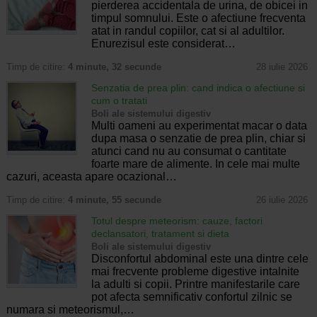
pierderea accidentala de urina, de obicei in
timpul somnului. Este o afectiune frecventa
atat in randul copiilor, cat si al adultilor.
Enurezisul este considerat…
Timp de citire:
4 minute, 32 secunde
28 iulie 2026
Senzatia de prea plin: cand indica o afectiune si
cum o tratati
Boli ale sistemului digestiv
Multi oameni au experimentat macar o data
dupa masa o senzatie de prea plin, chiar si
atunci cand nu au consumat o cantitate
foarte mare de alimente. In cele mai multe
cazuri, aceasta apare ocazional…
Timp de citire:
4 minute, 55 secunde
26 iulie 2026
Totul despre meteorism: cauze, factori
declansatori, tratament si dieta
Boli ale sistemului digestiv
Disconfortul abdominal este una dintre cele
mai frecvente probleme digestive intalnite
la adulti si copii. Printre manifestarile care
pot afecta semnificativ confortul zilnic se
numara si meteorismul,…