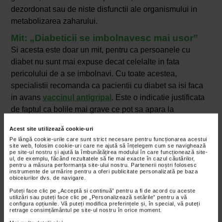
dezordonat sau de niste disfunctii ale organismului in
metabolizarea zaharului.
Mit: „Diabeticii se imbolnavesc mai usor”
Si acesta este doar un mit, pentru ca persoanele cu
diabet nu sunt mai expuse decat celelalte in fata
pericolului de a se imbolnavi. Cu toate acestea,
specialistii recomanda ca pacientii cu diabet sa isi faca
in avans
vaccinul antigripal
. Este o indicatie justificata
de faptul ca bolile mai grave ce pot sa apara la
persoanele cu diabet ajung sa ingreuneze procesul de
Acest site utilizează cookie-uri
gestionare a acestei conditii medicale si pot sa provoace
Pe lângă cookie-urile care sunt strict necesare pentru funcționarea acestui
complicatii.
site web, folosim cookie-uri care ne ajută să înțelegem cum se navighează
pe site-ul nostru și ajută la îmbunătățirea modului în care funcționează site-
ul, de exemplu, făcând rezultatele să fie mai exacte în cazul căutărilor,
Mit: „Persoanele supraponderale vor
pentru a măsura performanța site-ului nostru. Partenerii noștri folosesc
instrumente de urmărire pentru a oferi publicitate personalizată pe baza
dezvolta diabet de tip 2”
obiceiurilor dvs. de navigare.
Chiar daca este adevarat faptul ca persoanele
Puteți face clic pe „Acceptă si continuă” pentru a fi de acord cu aceste
supraponderale prezinta un risc mai mare de a se
utilizări sau puteți face clic pe „Personalizează setările” pentru a vă
configura opțiunile. Vă puteți modifica preferințele și, în special, vă puteți
imbolnavi de
diabet de tip 2
, este important de inteles
retrage consimțământul pe site-ul nostru în orice moment.
faptul ca acesta nu este singurul factor ce poate sa duca