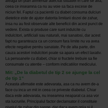
aleaga un plan alimentar adecvat situatiei in care se afla,
ceea ce inseamna ca nu au voie sa faca excese de
niciun fel. Faptul ca pacientii cu diabet consuma dulciuri
dietetice este de ajutor datorita limitarii dozei de zahar,
insa nu au fost observate alte beneficii din acest punct de
vedere. Exista si produse care sunt indulcite cu
indulcitori, artificiali sau naturali, mai sanatosi, dar acest
fapt nu garanteaza ca un consum fara limite nu va avea
efecte negative pentru sanatate. Pe de alta parte, din
cauza acestori indulcitori poate sa apara un efect laxativ.
La persoanele cu diabet, chiar si fructele trebuie sa fie
consumate cu atentie – conform indicatiilor medicului.
Mit: „De la diabetul de tip 2 se ajunge la cel
de tip 1”
Aceasta afirmatie este adevarata, asa ca nu avem de-a
face cu inca un mit in ceea ce priveste diabetul. Chiar
daca este adevarata, nu inseamna neaparat ca asa vor
sta lucrurile. Principalul factor declansator il constituie
nivelul de zahar din sange, dar daca avem grija si il