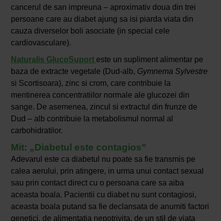
cancerul de san impreuna – aproximativ doua din trei
persoane care au diabet ajung sa isi piarda viata din
cauza diverselor boli asociate (in special cele
cardiovasculare).
Naturalis GlucoSuport
este un supliment alimentar pe
baza de extracte vegetale (Dud-alb,
Gymnema Sylvestre
si Scortisoara), zinc si crom, care contribuie la
mentinerea concentratiilor normale ale glucozei din
sange. De asemenea, zincul si extractul din frunze de
Dud – alb contribuie la metabolismul normal al
carbohidratilor.
Mit: „Diabetul este contagios”
Adevarul este ca diabetul nu poate sa fie transmis pe
calea aerului, prin atingere, in urma unui contact sexual
sau prin contact direct cu o persoana care sa aiba
aceasta boala. Pacientii cu diabet nu sunt contagiosi,
aceasta boala putand sa fie declansata de anumiti factori
genetici, de alimentatia nepotrivita, de un stil de viata