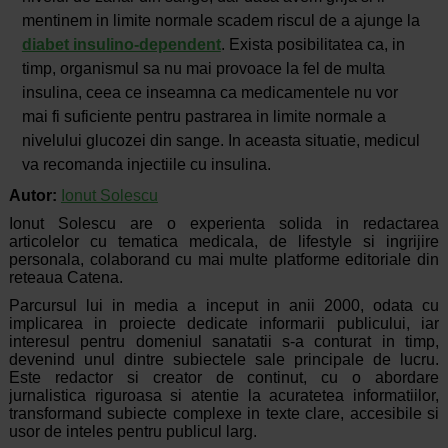
mentinem in limite normale scadem riscul de a ajunge la
diabet insulino-dependent
. Exista posibilitatea ca, in
timp, organismul sa nu mai provoace la fel de multa
insulina, ceea ce inseamna ca medicamentele nu vor
mai fi suficiente pentru pastrarea in limite normale a
nivelului glucozei din sange. In aceasta situatie, medicul
va recomanda injectiile cu insulina.
Autor:
Ionut Solescu
Ionut Solescu are o experienta solida in redactarea
articolelor cu tematica medicala, de lifestyle si ingrijire
personala, colaborand cu mai multe platforme editoriale din
reteaua Catena.
Parcursul lui in media a inceput in anii 2000, odata cu
implicarea in proiecte dedicate informarii publicului, iar
interesul pentru domeniul sanatatii s-a conturat in timp,
devenind unul dintre subiectele sale principale de lucru.
Este redactor si creator de continut, cu o abordare
jurnalistica riguroasa si atentie la acuratetea informatiilor,
transformand subiecte complexe in texte clare, accesibile si
usor de inteles pentru publicul larg.