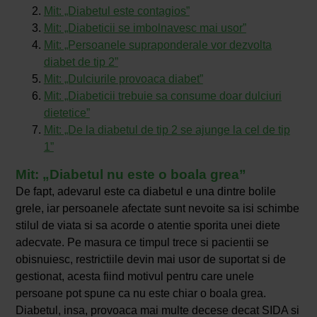
Mit: „Diabetul este contagios”
Mit: „Diabeticii se imbolnavesc mai usor”
Mit: „Persoanele supraponderale vor dezvolta
diabet de tip 2”
Mit: „Dulciurile provoaca diabet”
Mit: „Diabeticii trebuie sa consume doar dulciuri
dietetice”
Mit: „De la diabetul de tip 2 se ajunge la cel de tip
1”
Mit: „Diabetul nu este o boala grea”
De fapt, adevarul este ca diabetul e una dintre bolile
grele, iar persoanele afectate sunt nevoite sa isi schimbe
stilul de viata si sa acorde o atentie sporita unei diete
adecvate. Pe masura ce timpul trece si pacientii se
obisnuiesc, restrictiile devin mai usor de suportat si de
gestionat, acesta fiind motivul pentru care unele
persoane pot spune ca nu este chiar o boala grea.
Diabetul, insa, provoaca mai multe decese decat SIDA si