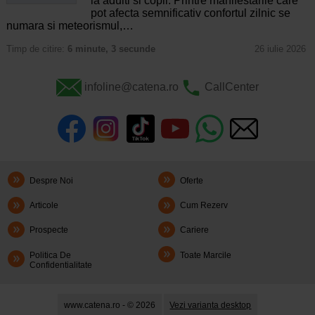
la adulti si copii. Printre manifestarile care
pot afecta semnificativ confortul zilnic se
numara si meteorismul,…
Timp de citire:
6 minute, 3 secunde
26 iulie 2026
infoline@catena.ro
CallCenter
Despre Noi
Oferte
Articole
Cum Rezerv
Prospecte
Cariere
Politica De
Toate Marcile
Confidentialitate
www.catena.ro - © 2026
Vezi varianta desktop