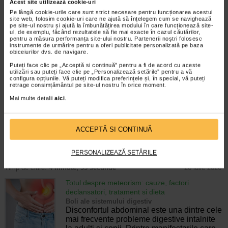
Enurezis: cauze, factori declansatori si solutii
Acest site utilizează cookie-uri
Sistem urinar
Pe lângă cookie-urile care sunt strict necesare pentru funcționarea acestui
Enurezisul este termenul medical pentru
site web, folosim cookie-uri care ne ajută să înțelegem cum se navighează
pe site-ul nostru și ajută la îmbunătățirea modului în care funcționează site-
pierderea accidentala de urina, de obicei in
ul, de exemplu, făcând rezultatele să fie mai exacte în cazul căutărilor,
timpul somnului. Este o afectiune frecventa
pentru a măsura performanța site-ului nostru. Partenerii noștri folosesc
atat in randul copiilor, cat si al adultilor.
instrumente de urmărire pentru a oferi publicitate personalizată pe baza
obiceiurilor dvs. de navigare.
Enurezisul este considerat…
Puteți face clic pe „Acceptă si continuă” pentru a fi de acord cu aceste
Timp de citire:
4 minute, 32 secunde
28 iulie 2026
utilizări sau puteți face clic pe „Personalizează setările” pentru a vă
configura opțiunile. Vă puteți modifica preferințele și, în special, vă puteți
retrage consimțământul pe site-ul nostru în orice moment.
Senzatia de prea plin: cand indica o afectiune si
cum o tratati
Mai multe detalii
aici
.
Boli ale sistemului digestiv
Multi oameni au experimentat macar o data
dupa masa o senzatie de prea plin, chiar si
ACCEPTĂ SI CONTINUĂ
atunci cand nu au consumat o cantitate
foarte mare de alimente. In cele mai multe
cazuri, aceasta apare ocazional…
PERSONALIZEAZĂ SETĂRILE
Timp de citire:
4 minute, 55 secunde
26 iulie 2026
Totul despre meteorism: cauze, factori
declansatori, tratament si dieta
Boli ale sistemului digestiv
Disconfortul abdominal este una dintre cele
mai frecvente probleme digestive intalnite