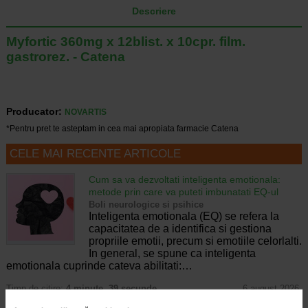
Descriere
Myfortic 360mg x 12blist. x 10cpr. film.
gastrorez. - Catena
Producator:
NOVARTIS
*Pentru pret te asteptam in cea mai apropiata farmacie Catena
CELE MAI RECENTE ARTICOLE
Cum sa va dezvoltati inteligenta emotionala:
metode prin care va puteti imbunatati EQ-ul
Boli neurologice si psihice
Inteligenta emotionala (EQ) se refera la
capacitatea de a identifica si gestiona
propriile emotii, precum si emotiile celorlalti.
In general, se spune ca inteligenta
emotionala cuprinde cateva abilitati:…
Timp de citire:
4 minute, 39 secunde
6 august 2026