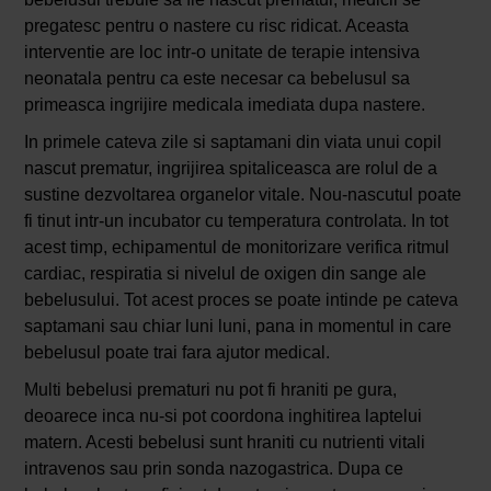
pregatesc pentru o nastere cu risc ridicat. Aceasta
interventie are loc intr-o unitate de terapie intensiva
neonatala pentru ca este necesar ca bebelusul sa
primeasca ingrijire medicala imediata dupa nastere.
In primele cateva zile si saptamani din viata unui copil
nascut prematur, ingrijirea spitaliceasca are rolul de a
sustine dezvoltarea organelor vitale. Nou-nascutul poate
fi tinut intr-un incubator cu temperatura controlata. In tot
acest timp, echipamentul de monitorizare verifica ritmul
cardiac, respiratia si nivelul de oxigen din sange ale
bebelusului. Tot acest proces se poate intinde pe cateva
saptamani sau chiar luni luni, pana in momentul in care
bebelusul poate trai fara ajutor medical.
Multi bebelusi prematuri nu pot fi hraniti pe gura,
deoarece inca nu-si pot coordona inghitirea laptelui
matern. Acesti bebelusi sunt hraniti cu nutrienti vitali
intravenos sau prin sonda nazogastrica. Dupa ce