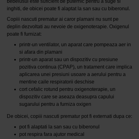
bebelusul este suficient de puternic pentru a suge si
inghiti, de obicei poate fi alaptat la san sau cu biberonul.
Copiii nascuti prematur ai caror plamani nu sunt pe
deplin dezvoltati au nevoie de oxigenoterapie. Oxigenul
poate fi furnizat:
printr-un ventilator, un aparat care pompeaza aer in
si afara din plamani
printr-un aparat sau un dispozitiv cu presiune
pozitiva continua (CPAP), un tratament care implica
aplicarea unei presiuni usoare a aerului pentru a
mentine caile respiratorii deschise
cort cefalic rotund pentru oxigenoterapie, un
dispozitiv care se aseaza deasupra capului
sugarului pentru a furniza oxigen
De obicei, copiii nascuti prematur pot fi externati dupa ce:
pot fi alaptati la san sau cu biberonul
pot respira fara ajutor medical