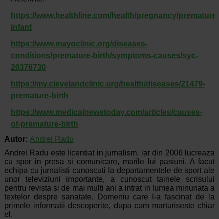
https://www.healthline.com/health/pregnancy/premature-
infant
https://www.mayoclinic.org/diseases-
conditions/premature-birth/symptoms-causes/syc-
20376730
https://my.clevelandclinic.org/health/diseases/21479-
premature-birth
https://www.medicalnewstoday.com/articles/causes-
of-premature-birth
Autor:
Andrei Radu
Andrei Radu este licentiat in jurnalism, iar din 2006 lucreaza
cu spor in presa si comunicare, marile lui pasiuni. A facut
echipa cu jurnalisti cunoscuti la departamentele de sport ale
unor televiziuni importante, a cunoscut tainele scrisului
pentru revista si de mai multi ani a intrat in lumea minunata a
textelor despre sanatate. Domeniu care l-a fascinat de la
primele informatii descoperite, dupa cum marturiseste chiar
el.