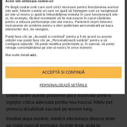
Acest site utilizează cookie-uri
bebelusul are plamanii subdezvoltati
Pe lângă cookie-urile care sunt strict necesare pentru funcționarea acestui
site web, folosim cookie-uri care ne ajută să înțelegem cum se navighează
pe site-ul nostru și ajută la îmbunătățirea modului în care funcționează site-
ul, de exemplu, făcând rezultatele să fie mai exacte în cazul căutărilor,
pentru a măsura performanța site-ului nostru. Partenerii noștri folosesc
instrumente de urmărire pentru a oferi publicitate personalizată pe baza
obiceiurilor dvs. de navigare.
Puteți face clic pe „Acceptă si continuă” pentru a fi de acord cu aceste
utilizări sau puteți face clic pe „Personalizează setările” pentru a vă
configura opțiunile. Vă puteți modifica preferințele și, în special, vă puteți
retrage consimțământul pe site-ul nostru în orice moment.
Mai multe detalii
aici
.
ACCEPTĂ SI CONTINUĂ
PERSONALIZEAZĂ SETĂRILE
Unele dintre aceste probleme pot fi rezolvate printr-o
ingrijire critica adecvata pentru nou-nascut. Altele pot
provoca dizabilitati sau boli pe termen lung.
Imediat dupa nastere, medicii efectueaza diverse teste
pe copiii nascuti prematur. Aceste teste ajuta la