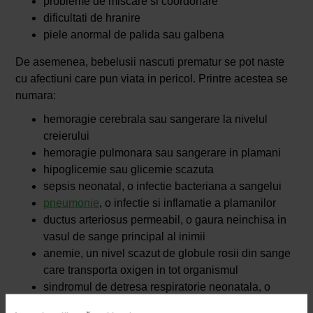
probleme de miscare si coordonare
dificultati de hranire
piele anormal de palida sau galbena
De asemenea, bebelusii nascuti prematur se pot naste
cu afectiuni care pun viata in pericol. Printre acestea se
numara:
hemoragie cerebrala sau sangerare la nivelul
creierului
hemoragie pulmonara sau sangerare in plamani
hipoglicemie sau glicemie scazuta
sepsis neonatal, o infectie bacteriana a sangelui
pneumonie
, o infectie si inflamatie a plamanilor
ductus arteriosus permeabil, o gaura neinchisa in
vasul de sange principal al inimii
anemie, un nivel scazut de globule rosii din sange
care transporta oxigen in tot organismul
sindromul de detresa respiratorie neonatala, o
tulburare de respiratie cauzata de faptul ca