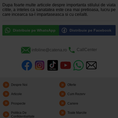
Dupa foarte multe articole despre importanta stilului de viata
citite, a inteles ca sanatatea este cea mai pretioasa, lucru pe
care incearca sa-l impartaseasca si cu ceilalti.
Distribuie pe WhatsApp
Distribuie pe Facebook
infoline@catena.ro
CallCenter
Despre Noi
Oferte
Articole
Cum Rezerv
Prospecte
Cariere
Politica De
Toate Marcile
Confidentialitate