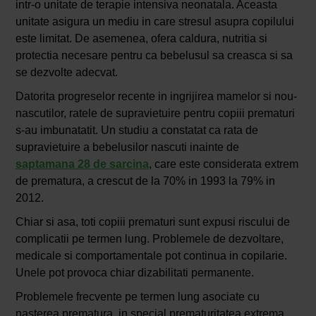
intr-o unitate de terapie intensiva neonatala. Aceasta
unitate asigura un mediu in care stresul asupra copilului
este limitat. De asemenea, ofera caldura, nutritia si
protectia necesare pentru ca bebelusul sa creasca si sa
se dezvolte adecvat.
Datorita progreselor recente in ingrijirea mamelor si nou-
nascutilor, ratele de supravietuire pentru copiii prematuri
s-au imbunatatit. Un studiu a constatat ca rata de
supravietuire a bebelusilor nascuti inainte de
saptamana 28 de sarcina
, care este considerata extrem
de prematura, a crescut de la 70% in 1993 la 79% in
2012.
Chiar si asa, toti copiii prematuri sunt expusi riscului de
complicatii pe termen lung. Problemele de dezvoltare,
medicale si comportamentale pot continua in copilarie.
Unele pot provoca chiar dizabilitati permanente.
Problemele frecvente pe termen lung asociate cu
nasterea prematura, in special prematuritatea extrema,