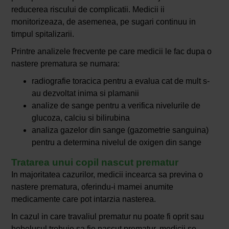
reducerea riscului de complicatii. Medicii ii
monitorizeaza, de asemenea, pe sugari continuu in
timpul spitalizarii.
Printre analizele frecvente pe care medicii le fac dupa o
nastere prematura se numara:
radiografie toracica pentru a evalua cat de mult s-
au dezvoltat inima si plamanii
analize de sange pentru a verifica nivelurile de
glucoza, calciu si bilirubina
analiza gazelor din sange (gazometrie sanguina)
pentru a determina nivelul de oxigen din sange
Tratarea unui copil nascut prematur
In majoritatea cazurilor, medicii incearca sa previna o
nastere prematura, oferindu-i mamei anumite
medicamente care pot intarzia nasterea.
In cazul in care travaliul prematur nu poate fi oprit sau
bebelusul trebuie sa fie nascut prematur, medicii se