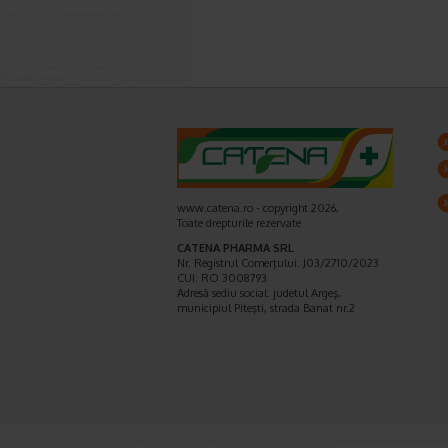
www.catena.ro - copyright 2026,
Toate drepturile rezervate
CATENA PHARMA SRL
Nr. Registrul Comerţului: J03/2710/2023
CUI: RO 3008793
Adresă sediu social: judetul Argeş,
municipiul Piteşti, strada Banat nr.2