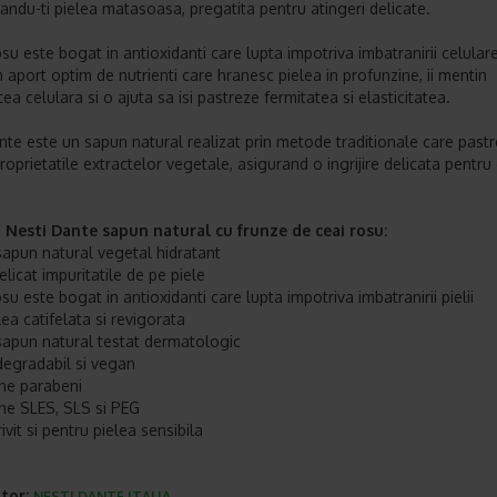
asandu-ti pielea matasoasa, pregatita pentru atingeri delicate.
osu este bogat in antioxidanti care lupta impotriva imbatranirii celular
 aport optim de nutrienti care hranesc pielea in profunzine, ii mentin
tea celulara si o ajuta sa isi pastreze fermitatea si elasticitatea.
nte este un sapun natural realizat prin metode traditionale care past
roprietatile extractelor vegetale, asigurand o ingrijire delicata pentru 
.
i Nesti Dante sapun natural cu frunze de ceai rosu:
sapun natural vegetal hidratant
licat impuritatile de pe piele
su este bogat in antioxidanti care lupta impotriva imbatranirii pielii
ea catifelata si revigorata
sapun natural testat dermatologic
degradabil si vegan
ne parabeni
ne SLES, SLS si PEG
ivit si pentru pielea sensibila
tor:
NESTI DANTE ITALIA