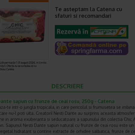
Te asteptam la Catena cu
sfaturi si recomandari
ă în perioada 1-31 august 2026, in limita
nibil. Oferta nu se cumulează cu
rdului Catena.
DESCRIERE
ante sapun cu frunze de ceai rosu, 250g - Catena
za-te intr-o jungla tropicala, in care pericolul si frumusetea se imbina
are nu-l poti uita. Creatorii Nesti Dante au surprins aceasta atmosfer
ne in aroma exuberanta si seducatoare a sapunului din colectia Chic A
n. Sapunul Nesti Dante sapun natural cu frunze de ceai rosu este un
vegetal hidratant si contine extracte de orhidee salbatica, frunze de c