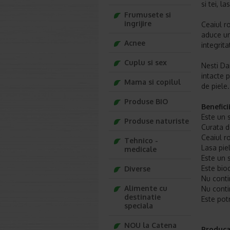
si tei, l
Frumusete si
ingrijire
Ceaiul r
aduce un
Acnee
integrita
Cuplu si sex
Nesti Da
intacte p
Mama si copilul
de piele
Produse BIO
Benefici
Este un 
Produse naturiste
Curata de
Ceaiul ro
Tehnico -
Lasa piel
medicale
Este un 
Este bio
Diverse
Nu conti
Alimente cu
Nu conti
destinatie
Este potr
speciala
NOU la Catena
Produca