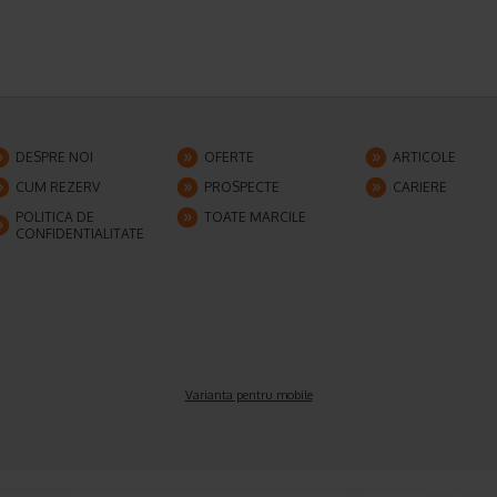
DESPRE NOI
OFERTE
ARTICOLE
CUM REZERV
PROSPECTE
CARIERE
POLITICA DE
TOATE MARCILE
CONFIDENTIALITATE
Varianta pentru mobile