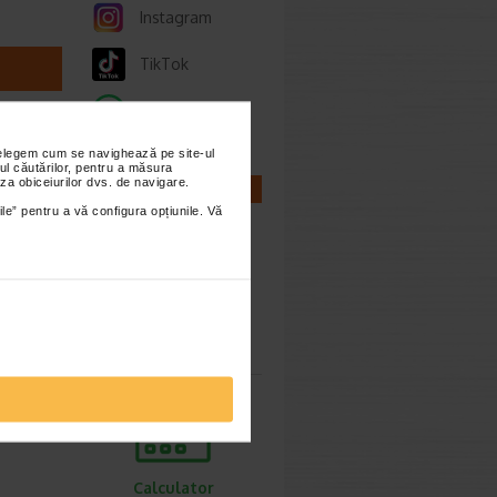
Instagram
TikTok
Whatsapp
nțelegem cum se navighează pe site-ul
ul căutărilor, pentru a măsura
za obiceiurilor dvs. de navigare.
ie 2025
CALCULATOARE
ile” pentru a vă configura opțiunile. Vă
e
ierei
Calculator
sarcina
Calculator