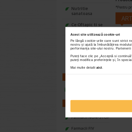
*Pentru pr
Nutritie
sanatoasa
AR
Ce Oftapic ti se
potriveste
Acest site utilizează cookie-uri
Adora – Adorabili
Pe lângă cookie-urile care sunt strict 
nostru și ajută la îmbunătățirea modului
din prima clipa
performanța site-ului nostru. Partenerii
Puteți face clic pe „Acceptă si continuă”
Seturi cadou
puteți modifica preferințele și, în spec
Baylis&Harding
Mai multe detalii
aici
.
CONTACT
infoline@catena.ro
FARMACII
Farmacii NON-STOP
Farmacii FIV