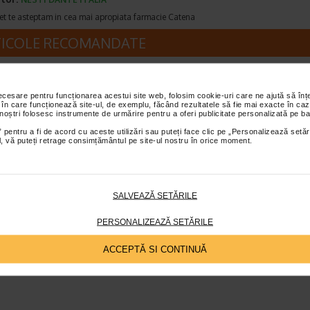
et te asteptam in cea mai apropiata farmacie Catena
TICOLE RECOMANDATE
Piele uscata: cauze, factori de risc, simptome,
preventie
necesare pentru funcționarea acestui site web, folosim cookie-uri care ne ajută să î
Corp frumos
 în care funcționează site-ul, de exemplu, făcând rezultatele să fie mai exacte în caz
 noștri folosesc instrumente de urmărire pentru a oferi publicitate personalizată pe ba
Timp de citire:
6 minute, 15 secunde
30 ianuar
 pentru a fi de acord cu aceste utilizări sau puteți face clic pe „Personalizează setăr
Cauza generala a pielii uscate este lipsa de umiditate. Dar de unde vin
ial, vă puteți retrage consimțământul pe site-ul nostru în orice moment.
aceasta lipsa de umiditate? Pielea uscata este cauzata de afectarea bar
naturale a pielii si de o disfunctie sau o deficienta…
SALVEAZĂ SETĂRILE
PERSONALIZEAZĂ SETĂRILE
ACCEPTĂ SI CONTINUĂ