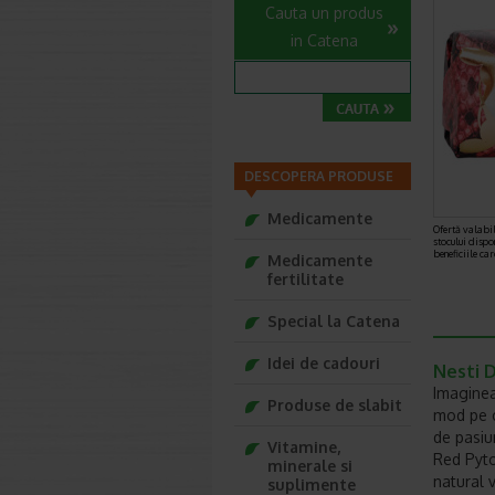
Cauta un produs
in Catena
DESCOPERA PRODUSE
Medicamente
Ofertă valabil
stocului dispo
beneficiile ca
Medicamente
fertilitate
Special la Catena
Idei de cadouri
Nesti D
Imaginea
Produse de slabit
mod pe c
de pasiu
Vitamine,
Red Pyto
minerale si
natural 
suplimente