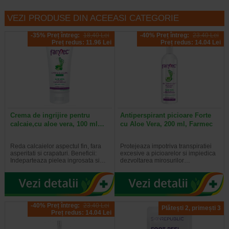
VEZI PRODUSE DIN ACEEASI CATEGORIE
-35% Preț întreg:
18,40 Lei
-40% Preț întreg:
23.40 Lei
Preț redus: 11.96 Lei
Preț redus: 14.04 Lei
Crema de ingrijire pentru
Antiperspirant picioare Forte
calcaie,cu aloe vera, 100 ml…
cu Aloe Vera, 200 ml, Farmec
Reda calcaielor aspectul fin, fara
Protejeaza impotriva transpiratiei
asperitati si crapaturi. Beneficii:
excesive a picioarelor si impiedica
Indeparteaza pielea ingrosata si…
dezvoltarea mirosurilor…
-40% Preț întreg:
23.40 Lei
Plătești 2, primești 3
Preț redus: 14.04 Lei