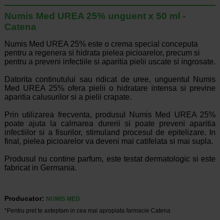
Numis Med UREA 25% unguent x 50 ml -
Catena
Numis Med UREA 25% este o crema special conceputa
pentru a regenera si hidrata pielea picioarelor, precum si
pentru a preveni infectiile si aparitia pielii uscate si ingrosate.
Datorita continutului sau ridicat de uree, unguentul Numis
Med UREA 25% ofera pielii o hidratare intensa si previne
aparitia calusurilor si a pielii crapate.
Prin utilizarea frecventa, produsul Numis Med UREA 25%
poate ajuta la calmarea durerii si poate preveni aparitia
infectiilor si a fisurilor, stimuland procesul de epitelizare. In
final, pielea picioarelor va deveni mai catifelata si mai supla.
Produsul nu contine parfum, este testat dermatologic si este
fabricat in Germania.
Producator:
NUMIS MED
*Pentru pret te asteptam in cea mai apropiata farmacie Catena