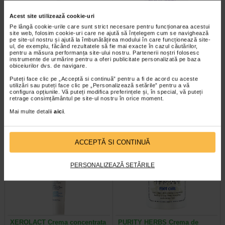
Acest site utilizează cookie-uri
Pe lângă cookie-urile care sunt strict necesare pentru funcționarea acestui
site web, folosim cookie-uri care ne ajută să înțelegem cum se navighează
pe site-ul nostru și ajută la îmbunătățirea modului în care funcționează site-
ul, de exemplu, făcând rezultatele să fie mai exacte în cazul căutărilor,
pentru a măsura performanța site-ului nostru. Partenerii noștri folosesc
Solutie de ingrijire pentru
Masca exfolianta pentru
instrumente de urmărire pentru a oferi publicitate personalizată pe baza
picioare, 200 ml, Farmec
picioare, SKIN REPUBLIC
obiceiurilor dvs. de navigare.
Puteți face clic pe „Acceptă si continuă” pentru a fi de acord cu aceste
utilizări sau puteți face clic pe „Personalizează setările” pentru a vă
Solutia pentru ingrijirea picioarelor
Sosete exfoliante * sosete
configura opțiunile. Vă puteți modifica preferințele și, în special, vă puteți
mentine igiena antimicrobiana
biodegradabile • recomandate si
retrage consimțământul pe site-ul nostru în orice moment.
corespunzatoare picioarelor…
vegetarienilor • netestate pe…
Mai multe detalii
aici
.
ACCEPTĂ SI CONTINUĂ
PERSONALIZEAZĂ SETĂRILE
XEROLACT Crema concentrata
PURITY HERBS Crema de