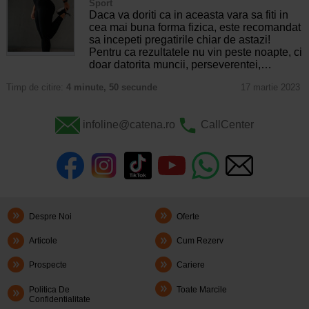
Sport
Daca va doriti ca in aceasta vara sa fiti in
cea mai buna forma fizica, este recomandat
sa incepeti pregatirile chiar de astazi!
Pentru ca rezultatele nu vin peste noapte, ci
doar datorita muncii, perseverentei,…
Timp de citire:
4 minute, 50 secunde
17 martie 2023
infoline@catena.ro
CallCenter
Despre Noi
Oferte
Articole
Cum Rezerv
Prospecte
Cariere
Politica De
Toate Marcile
Confidentialitate