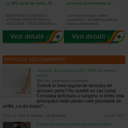
cu 30% lactat de sodiu, 40…
picioare care hraneste si…
HIDRATARE EXTREMA SI
Crema de picioare confera
ACTIUNE KERATOLITICA cu
picioarelor o senzație placută de
SODIU ADN PIELE SENSIBILA…
căldura. Hrănește și…
ARTICOLE RECOMANDATE
Senzatie de picioare grele? Aflati ce remedii
exista
Boli ale sistemului circulator
Suferiti in mod regulat de senzatia de
picioare grele? Nu sunteti un caz izolat.
Circulatia deficitara a sangelui si limfei este
principalul motiv pentru care picioarele se
umfla „ca doi butuci”.…
Timp de citire:
6 minute, 13 secunde
2 iunie 2025
5 exercitii usoare pentru picioare tonifiate