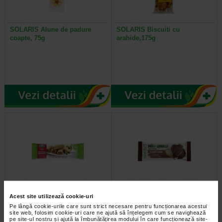
SOLARIS Alune de padure
SOLARIS Biscuiti cu
coapte, 75g
arahide,175g
ORGRAN Biscuiti umpluti cu
Sanovita Mini Rondele din
Acest site utilizează cookie-uri
mar si scortisoara, 175g
orez cu glazura de cacao, 24 g
Pe lângă cookie-urile care sunt strict necesare pentru funcționarea acestui
site web, folosim cookie-uri care ne ajută să înțelegem cum se navighează
pe site-ul nostru și ajută la îmbunătățirea modului în care funcționează site-