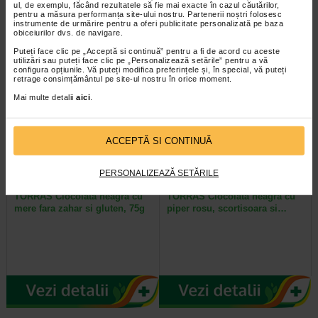
Biscuiti umpluti cu mere si
ul, de exemplu, făcând rezultatele să fie mai exacte în cazul căutărilor,
scortisoara fara gluten Orgran - 175
pentru a măsura performanța site-ului nostru. Partenerii noștri folosesc
g. Biscuitii umpluti cu mere si…
instrumente de urmărire pentru a oferi publicitate personalizată pe baza
obiceiurilor dvs. de navigare.
Puteți face clic pe „Acceptă si continuă” pentru a fi de acord cu aceste
utilizări sau puteți face clic pe „Personalizează setările” pentru a vă
configura opțiunile. Vă puteți modifica preferințele și, în special, vă puteți
retrage consimțământul pe site-ul nostru în orice moment.
Mai multe detalii
aici
.
ACCEPTĂ SI CONTINUĂ
PERSONALIZEAZĂ SETĂRILE
TORRAS Ciocolata neagra cu
TORRAS Ciocolata neagra cu
mere fara zahar si gluten, 75g
piper rosu, scortisoara si…