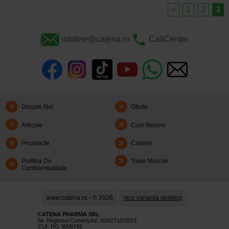
<
1
2
3
infoline@catena.ro
CallCenter
Despre Noi
Oferte
Articole
Cum Rezerv
Prospecte
Cariere
Politica De
Toate Marcile
Confidentialitate
www.catena.ro - © 2026
Vezi varianta desktop
CATENA PHARMA SRL
Nr. Registrul Comerţului: J03/2710/2023
CUI: RO 3008793