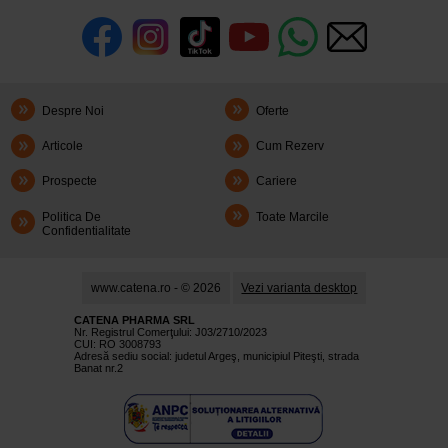
Despre Noi
Oferte
Articole
Cum Rezerv
Prospecte
Cariere
Politica De
Toate Marcile
Confidentialitate
www.catena.ro - © 2026
Vezi varianta desktop
CATENA PHARMA SRL
Nr. Registrul Comerţului: J03/2710/2023
CUI: RO 3008793
Adresă sediu social: judetul Argeş, municipiul Piteşti, strada
Banat nr.2