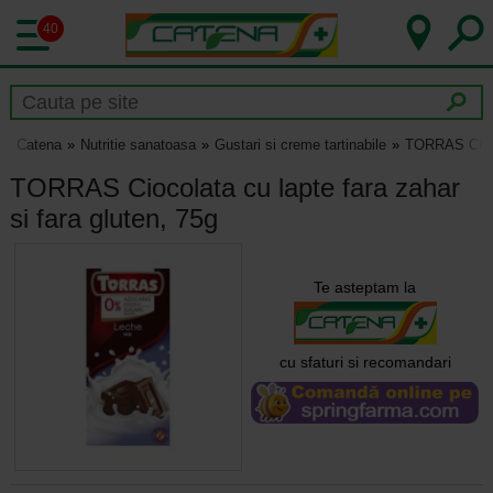
40
Catena
Nutritie sanatoasa
Gustari si creme tartinabile
TORRAS Ciocol
TORRAS Ciocolata cu lapte fara zahar
si fara gluten, 75g
Te asteptam la
cu sfaturi si recomandari