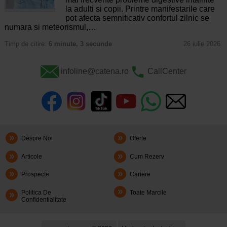
la adulti si copii. Printre manifestarile care
pot afecta semnificativ confortul zilnic se
numara si meteorismul,…
Timp de citire:
6 minute, 3 secunde
26 iulie 2026
infoline@catena.ro
CallCenter
Despre Noi
Oferte
Articole
Cum Rezerv
Prospecte
Cariere
Politica De
Toate Marcile
Confidentialitate