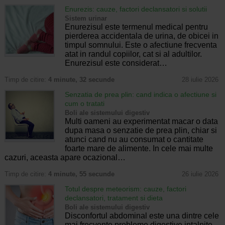
Enurezis: cauze, factori declansatori si solutii
Sistem urinar
Enurezisul este termenul medical pentru
pierderea accidentala de urina, de obicei in
timpul somnului. Este o afectiune frecventa
atat in randul copiilor, cat si al adultilor.
Enurezisul este considerat…
Timp de citire:
4 minute, 32 secunde
28 iulie 2026
Senzatia de prea plin: cand indica o afectiune si
cum o tratati
Boli ale sistemului digestiv
Multi oameni au experimentat macar o data
dupa masa o senzatie de prea plin, chiar si
atunci cand nu au consumat o cantitate
foarte mare de alimente. In cele mai multe
cazuri, aceasta apare ocazional…
Timp de citire:
4 minute, 55 secunde
26 iulie 2026
Totul despre meteorism: cauze, factori
declansatori, tratament si dieta
Boli ale sistemului digestiv
Disconfortul abdominal este una dintre cele
mai frecvente probleme digestive intalnite