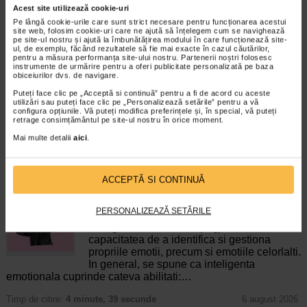
Acest site utilizează cookie-uri
Ozempic 0.5 mg, 3 stilouri
HartMann Veroval Compact
Pe lângă cookie-urile care sunt strict necesare pentru funcționarea acestui
injectoare (pen-uri)…
tensiometru automat
site web, folosim cookie-uri care ne ajută să înțelegem cum se navighează
pe site-ul nostru și ajută la îmbunătățirea modului în care funcționează site-
ul, de exemplu, făcând rezultatele să fie mai exacte în cazul căutărilor,
pentru a măsura performanța site-ului nostru. Partenerii noștri folosesc
Ozempic este un medicament care
Tensiometrul de brat automat de la
instrumente de urmărire pentru a oferi publicitate personalizată pe baza
contine substanta activa
HartMann Veroval detecteaza si
obiceiurilor dvs. de navigare.
semaglutida care ajuta…
afiseaza aritmia cardiaca, are un…
Puteți face clic pe „Acceptă si continuă” pentru a fi de acord cu aceste
utilizări sau puteți face clic pe „Personalizează setările” pentru a vă
configura opțiunile. Vă puteți modifica preferințele și, în special, vă puteți
retrage consimțământul pe site-ul nostru în orice moment.
Mai multe detalii
aici
.
CELE MAI RECENTE ARTICOLE
ACCEPTĂ SI CONTINUĂ
Cum sa va dezvoltati inteligenta emotionala:
metode prin care va puteti imbunatati EQ-ul
PERSONALIZEAZĂ SETĂRILE
Boli neurologice si psihice
Inteligenta emotionala (EQ) se refera la
capacitatea de a identifica si gestiona
propriile emotii, precum si emotiile celorlalti.
In general, se spune ca inteligenta
emotionala cuprinde cateva abilitati:…
Timp de citire:
4 minute, 39 secunde
6 august 2026