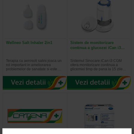
Wellneo Salt Inhaler 2in1
Sistem de monitorizare
continua a glucozei iCan i3…
Terapia cu aerosoli salini joaca un
Sistemul Sinocare iCan i3 CGM
rol important in ameliorarea
ofera monitorizare continua a
problemelor de sanatate si este…
glicemiei timp de pana la 15 zile…