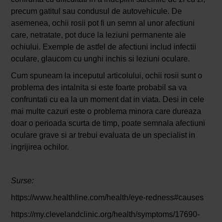
precum gatitul sau condusul de autovehicule. De
asemenea, ochii rosii pot fi un semn al unor afectiuni
care, netratate, pot duce la leziuni permanente ale
ochiului. Exemple de astfel de afectiuni includ infectii
oculare, glaucom cu unghi inchis si leziuni oculare.
Cum spuneam la inceputul articolului, ochii rosii sunt o
problema des intalnita si este foarte probabil sa va
confruntati cu ea la un moment dat in viata. Desi in cele
mai multe cazuri este o problema minora care dureaza
doar o perioada scurta de timp, poate semnala afectiuni
oculare grave si ar trebui evaluata de un specialist in
ingrijirea ochilor.
Surse:
https://www.healthline.com/health/eye-redness#causes
https://my.clevelandclinic.org/health/symptoms/17690-