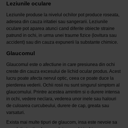
Leziunile oculare
Leziunile produse la nivelul ochilor pot produce roseata,
adesea din cauza iritatiei sau sangerarii. Leziunile
oculare pot aparea atunci cand diferite obiecte straine
patrund in ochi, in urma unei traume fizice (lovitura sau
accident) sau din cauza expunerii la substante chimice.
Glaucomul
Glaucomul este o afectiune in care presiunea din ochi
creste din cauza excesului de lichid ocular produs. Acest
lucru poate afecta nervul optic, ceea ce poate duce la
pierderea vederii. Ochii rosii nu sunt singurul simptom al
glaucomului. Printre acestea amintim si o durere intensa
in ochi, vedere neclara, vederea unor inele sau halouri
de culoarea curcubeului, durere de cap, greata sau
varsaturi.
Exista mai multe tipuri de glaucom, insa este nevoie sa