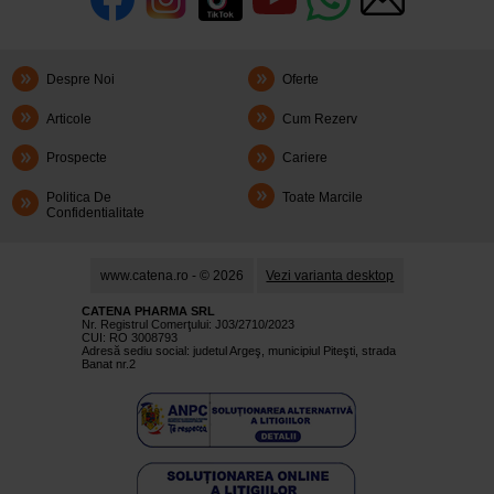
Despre Noi
Oferte
Articole
Cum Rezerv
Prospecte
Cariere
Politica De
Toate Marcile
Confidentialitate
www.catena.ro - © 2026
Vezi varianta desktop
CATENA PHARMA SRL
Nr. Registrul Comerţului: J03/2710/2023
CUI: RO 3008793
Adresă sediu social: judetul Argeş, municipiul Piteşti, strada
Banat nr.2