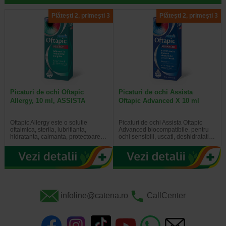
Plătești 2, primești 3
Plătești 2, primești 3
Picaturi de ochi Oftapic
Picaturi de ochi Assista
Allergy, 10 ml, ASSISTA
Oftapic Advanced X 10 ml
Oftapic Allergy este o solutie
Picaturi de ochi Assista Oftapic
oftalmica, sterila, lubrifianta,
Advanced biocompatibile, pentru
hidratanta, calmanta, protectoare…
ochi sensibili, uscati, deshidratati…
infoline@catena.ro
CallCenter