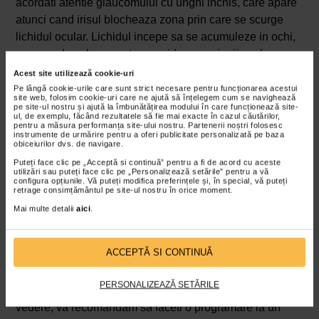
acordati atentie glaucomului cu unghi inchis, care apare
atunci cand irisul blocheaza zona prin care se scurge
lichidul ocular. Lichidul incepe sa se acumuleze in ochi,
ceea ce duce la o crestere rapida a presiunii oculare.
Acest tip de glaucom este o urgenta si poate duce la
Acest site utilizează cookie-uri
pierderea vederii in lipsa tratamentului rapid.
Pe lângă cookie-urile care sunt strict necesare pentru funcționarea acestui
site web, folosim cookie-uri care ne ajută să înțelegem cum se navighează
pe site-ul nostru și ajută la îmbunătățirea modului în care funcționează site-
Cand se recomanda consultul de
ul, de exemplu, făcând rezultatele să fie mai exacte în cazul căutărilor,
pentru a măsura performanța site-ului nostru. Partenerii noștri folosesc
specialitate?
instrumente de urmărire pentru a oferi publicitate personalizată pe baza
obiceiurilor dvs. de navigare.
Adesea, ochii rosii arata mult mai rau decat resimte
pacientul. Multe cazuri de inrosire a ochilor sunt relativ
Puteți face clic pe „Acceptă si continuă” pentru a fi de acord cu aceste
utilizări sau puteți face clic pe „Personalizează setările” pentru a vă
inofensive si, de obicei, se amelioreaza cu remedii la
configura opțiunile. Vă puteți modifica preferințele și, în special, vă puteți
retrage consimțământul pe site-ul nostru în orice moment.
domiciliu sau tratamente fara prescriptie medicala.
Mai multe detalii
aici
.
Desi roseata ochilor dispare de obicei de la sine, ochii
rosii pot semnala uneori o afectiune sau o boala oculara
ACCEPTĂ SI CONTINUĂ
mai grava care necesita asistenta medicala de urgenta.
In cazul in care simptomele persista mai mult de o
PERSONALIZEAZĂ SETĂRILE
saptamana sau daca aveti durere sau probleme de
vedere, va recomandam sa faceti o programare la un