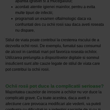
aparitia igrasiei si a mucegaiului;
acordati atentie igienei mainilor, pentru a evita
multe tipuri de infectii;
programati un examen oftalmologic daca va
confruntati des cu ochii rosii sau daca aveti roseata
nu dispare.
Stilul de viata poate contribui la cresterea riscului de a
dezvolta ochii rosii. De exemplu, fumatul sau consumul
de alcool in cantitati mari pot favoriza roseata ochilor.
Utilizarea prelungita a dispozitivelor digitale si somnul
insuficient sunt alte cauze legate de stilul de viata care
pot contribui la ochii rosii.
Ochii rosii pot duce la complicatii serioase?
Majoritatea cauzelor de inrosire a ochilor nu vor duce la
complicatii grave. Cu toate acestea, daca aveti o
afectiune care provoaca modificari ale vederii, va puteti
confrunta cu dificultati in a indeplini sarcinile de zi cu zi,