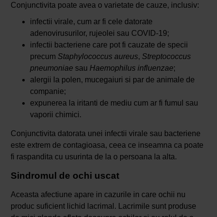
Conjunctivita poate avea o varietate de cauze, inclusiv:
infectii virale, cum ar fi cele datorate
adenovirusurilor, rujeolei sau COVID-19;
infectii bacteriene care pot fi cauzate de specii
precum
Staphylococcus aureus
,
Streptococcus
pneumoniae
sau
Haemophilus influenzae
;
alergii la polen, mucegaiuri si par de animale de
companie;
expunerea la iritanti de mediu cum ar fi fumul sau
vaporii chimici.
Conjunctivita datorata unei infectii virale sau bacteriene
este extrem de contagioasa, ceea ce inseamna ca poate
fi raspandita cu usurinta de la o persoana la alta.
Sindromul de ochi uscat
Aceasta afectiune apare in cazurile in care ochii nu
produc suficient lichid lacrimal. Lacrimile sunt produse