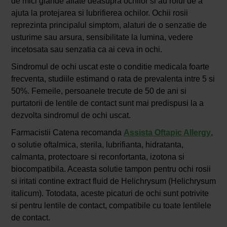
de mici glande aflate deasupra ochilor si au rolul de a
ajuta la protejarea si lubrifierea ochilor. Ochii rosii
reprezinta principalul simptom, alaturi de o senzatie de
usturime sau arsura, sensibilitate la lumina, vedere
incetosata sau senzatia ca ai ceva in ochi.
Sindromul de ochi uscat este o conditie medicala foarte
frecventa, studiile estimand o rata de prevalenta intre 5 si
50%. Femeile, persoanele trecute de 50 de ani si
purtatorii de lentile de contact sunt mai predispusi la a
dezvolta sindromul de ochi uscat.
Farmacistii Catena recomanda
Assista Oftapic Allergy
,
o solutie oftalmica, sterila, lubrifianta, hidratanta,
calmanta, protectoare si reconfortanta, izotona si
biocompatibila. Aceasta solutie tampon pentru ochi rosii
si iritati contine extract fluid de Helichrysum (Helichrysum
italicum). Totodata, aceste picaturi de ochi sunt potrivite
si pentru lentile de contact, compatibile cu toate lentilele
de contact.