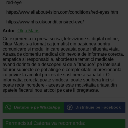
red-eye
https://www.allaboutvision.com/conditions/red-eyes.htm
https://www.nhs.uk/conditions/red-eye/
Autor:
Olga Maris
Cu experienta in presa scrisa, televiziune si digital online,
Olga Maris s-a format ca jurnalist din pasiunea pentru
comunicare si modul in care aceasta poate influenta viata.
Atrasa de domeniu medical din nevoia de informare corecta,
empatica si responsabila, abordeaza tematici medicale
avand dorinta de a descoperi si de a "traduce" pe intelesul
tuturor subiecte ce pot atinge o complexitate impresionanta
cu privire la amplul proces de sustinere a sanatatii. O
informatia corecta poate vindeca, poate spulbera frici si
poate reda incredere - aceasta este motivitatia uriasa din
spatele fiecarui nou articol pe care il pregateste.
Distribuie pe WhatsApp
Distribuie pe Facebook
Farmacistul Catena va recomanda: