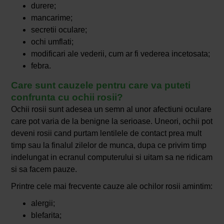
durere;
mancarime;
secretii oculare;
ochi umflati;
modificari ale vederii, cum ar fi vederea incetosata;
febra.
Care sunt cauzele pentru care va puteti
confrunta cu ochii rosii?
Ochii rosii sunt adesea un semn al unor afectiuni oculare
care pot varia de la benigne la serioase. Uneori, ochii pot
deveni rosii cand purtam lentilele de contact prea mult
timp sau la finalul zilelor de munca, dupa ce privim timp
indelungat in ecranul computerului si uitam sa ne ridicam
si sa facem pauze.
Printre cele mai frecvente cauze ale ochilor rosii amintim:
alergii;
blefarita;