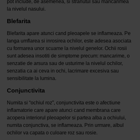
pot include, de asemenea, si stranutul sau mancarimea
la nivelul nasului.
Blefarita
Blefarita apare atunci cand pleoapele se inflameaza. Pe
langa umflarea si inrosirea ochilor, este adesea asociata
cu formarea unor scuame la nivelul genelor. Ochii rosii
sunt adesea insotiti de simptome precum: mancarime, o
senzatie de arsura sau de usturime la nivelul ochilor,
senzatia ca ai ceva in ochi, lacrimare excesiva sau
sensibilitate la lumina.
Conjunctivita
Numita si “ochiul roz”, conjunctivita este o afectiune
inflamatorie care apare atunci cand membrana care
acopera interiorul pleoapelor si partea alba a ochiului,
numita conjunctiva, se inflameaza. Prin urmare, albul
ochilor va capata o culoare roz sau rosie.