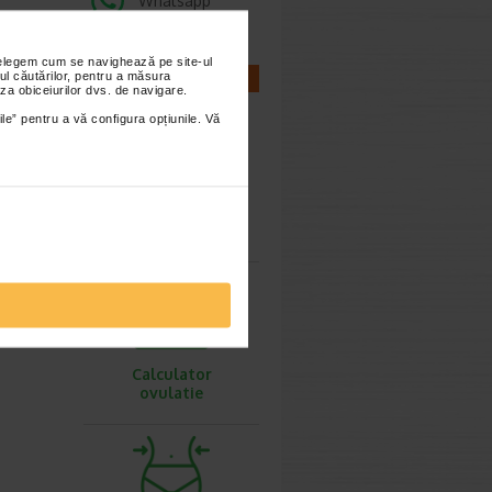
Whatsapp
nțelegem cum se navighează pe site-ul
ul căutărilor, pentru a măsura
CALCULATOARE
za obiceiurilor dvs. de navigare.
 stocului
ile” pentru a vă configura opțiunile. Vă
Calculator
sarcina
Calculator
ovulatie