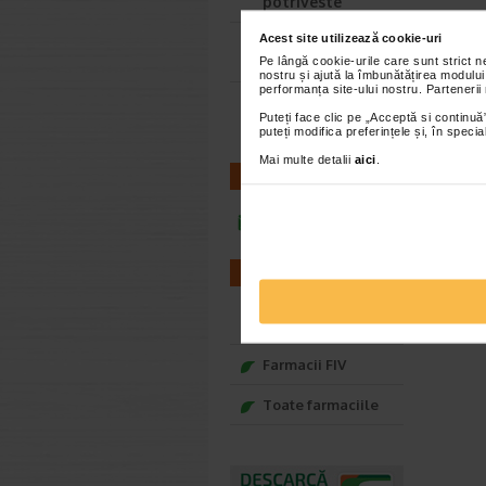
potriveste
Acest site utilizează cookie-uri
Adora – Adorabili
din prima clipa
Pe lângă cookie-urile care sunt strict 
nostru și ajută la îmbunătățirea modului
performanța site-ului nostru. Partenerii
Seturi cadou
Oferte v
Puteți face clic pe „Acceptă si continuă”
Baylis&Harding
puteți modifica preferințele și, în spec
Mai multe detalii
aici
.
CONTACT
infoline@catena.ro
FARMACII
Farmacii NON-STOP
Farmacii FIV
Toate farmaciile