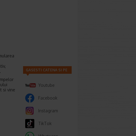
mularea
iv,
GASESTI CATENA SI PE
.
rampelor
ului
Youtube
 si vine
Facebook
Instagram
TikTok