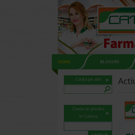
HOME
BLOGURI
Acti
Cauta pe site
Cauta un produs
in Catena