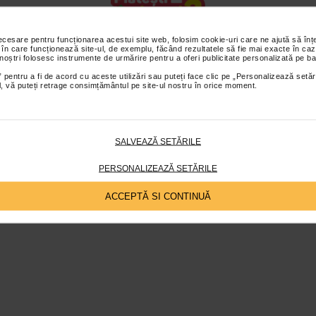
necesare pentru funcționarea acestui site web, folosim cookie-uri care ne ajută să î
 în care funcționează site-ul, de exemplu, făcând rezultatele să fie mai exacte în caz
 noștri folosesc instrumente de urmărire pentru a oferi publicitate personalizată pe ba
alabile in perioada 1-31 august 2026, pe baza Cardului Catena, in limita
 pentru a fi de acord cu aceste utilizări sau puteți face clic pe „Personalizează setăr
disponibil.
ial, vă puteți retrage consimțământul pe site-ul nostru în orice moment.
SALVEAZĂ SETĂRILE
PERSONALIZEAZĂ SETĂRILE
ACCEPTĂ SI CONTINUĂ