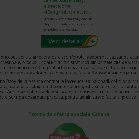
Simeticona Baby,
simeticona
40mg/ml, emulsie…
Assista Simeticona Baby este un
dispozitiv medical sub forma de
emulsie orala. Assista…
conceput pentru ameliorarea disconfortului abdominal cauzat de acu
ntestinale, produsul poate fi administrat inca din primele zile de viata.
sa cu simeticona 40 mg/ml actioneaza local, la nivelul tractului digest
nd eliminarea gazelor pe cale naturala, fara a fi absorbita in organism
na Baby de la Assista contribuie la reducerea balonarii, colicilor si c
le, ajutand la calmarea disconfortului digestiv si la cresterea confort
a. Are aroma placuta de portocale, o consistenta usor de administrat
 de o seringa dozatoare practica, pentru administrare facila si precisa.
Profita de oferta speciala Catena!