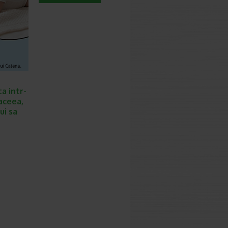
a intr-
 aceea,
ui sa