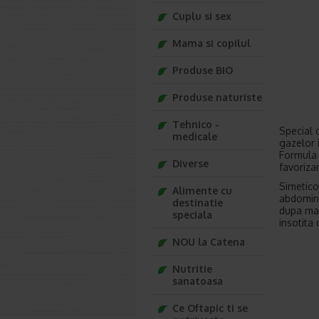
Cuplu si sex
Mama si copilul
Produse BIO
Produse naturiste
Tehnico -
Special 
medicale
gazelor i
Formula 
Diverse
favoriza
Simetico
Alimente cu
abdomina
destinatie
dupa mas
speciala
insotita
NOU la Catena
Nutritie
sanatoasa
Ce Oftapic ti se