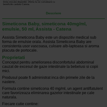
limita stocului disponibil. Oferta nu se cumulează cu
beneficiile cardului Catena.
Descriere
Simeticona Baby, simeticona 40mg/ml,
emulsie, 50 ml, Assista - Catena
Assista Simeticona Baby este un dispozitiv medical sub
forma de emulsie orala. Assista Simeticona Baby are
consistenta usor vascoasa, culoare alb-laptoasa si aroma
placuta de portocale.
Proprietati
Conceput pentru ameliorarea disconfortului abdominal
cauzat de excesul de gaze intestinale la bebelusi si copii
mici.
Produsul poate fi administrat inca din primele zile de la
nastere.
Formula contine simeticona 40 mg/ml, un agent antiflatulent
care favorizeaza eliminarea gazelor intestinale pe cale
naturala.
Fiecare cutie contine: