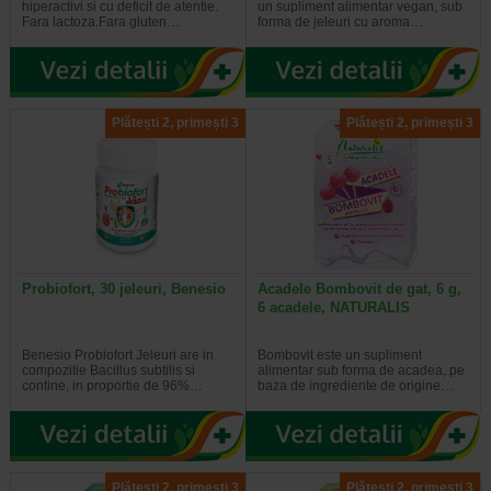
hiperactivi si cu deficit de atentie.
un supliment alimentar vegan, sub
Fara lactoza.Fara gluten…
forma de jeleuri cu aroma…
Plătești 2, primești 3
Plătești 2, primești 3
Probiofort, 30 jeleuri, Benesio
Acadele Bombovit de gat, 6 g,
6 acadele, NATURALIS
Benesio Probiofort Jeleuri are in
Bombovit este un supliment
compozitie Bacillus subtilis si
alimentar sub forma de acadea, pe
contine, in proportie de 96%…
baza de ingrediente de origine…
Plătești 2, primești 3
Plătești 2, primești 3