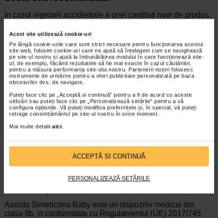
In cazul ingerarii accidentale a unei cantitati mari de produs,
este foarte putin probabil sa apara efecte nedorite, deoarece
simeticona nu se absoarbe din tractul digestiv.
Acest site utilizează cookie-uri
Pe lângă cookie-urile care sunt strict necesare pentru funcționarea acestui
Simeticona este o substanta inerta, care nu se absoarbe in organism, motiv
site web, folosim cookie-uri care ne ajută să înțelegem cum se navighează
pentru care este foarte putin probabil sa produca efecte nedorite.
pe site-ul nostru și ajută la îmbunătățirea modului în care funcționează site-
ul, de exemplu, făcând rezultatele să fie mai exacte în cazul căutărilor,
Daca apar manifestari nedorite asociate administrarii
pentru a măsura performanța site-ului nostru. Partenerii noștri folosesc
instrumente de urmărire pentru a oferi publicitate personalizată pe baza
produsului, se recomanda contactarea medicului.
obiceiurilor dvs. de navigare.
Daca ati uitat o doza
Puteți face clic pe „Acceptă si continuă” pentru a fi de acord cu aceste
utilizări sau puteți face clic pe „Personalizează setările” pentru a vă
configura opțiunile. Vă puteți modifica preferințele și, în special, vă puteți
Daca ati uitat sa administrati una sau mai multe doze,
retrage consimțământul pe site-ul nostru în orice moment.
administrati doza uzuala inainte de urmatoarea masa.
Mai multe detalii
aici
.
Conditii de pastrare
A nu se lasa la indemana copiilor.
A nu se utiliza dupa data de expirare.
ACCEPTĂ SI CONTINUĂ
A se utiliza in termen de 30 de zile de la prima
deschidere a flaconului.
PERSONALIZEAZĂ SETĂRILE
A se pastra ferit de lumina soarelui.
Informatii suplimentare
Assista Simeticona Baby este un dispozitiv medical din
clasa IIb, in conformitate cu Regulamentul (UE) 2017/745