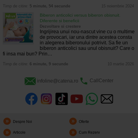
Timp de citire:
5 minute, 54 secunde
15 noiembrie 2024
Biberon anticolici versus biberon obisnuit.
Diferente si beneficii
Dezvoltare si crestere
Ingrijirea unui nou-nascut vine cu o multime
de provocari, iar una dintre acestea consta
in alegerea biberonului potrivit. Sa fie un
biberon anticolici sau unul obisnuit? Care o
fi insa mai bun? Prin…
Timp de citire:
6 minute, 9 secunde
10 martie 2026
infoline@catena.ro
CallCenter
Despre Noi
Oferte
Articole
Cum Rezerv