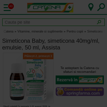
40
Catena
Vitamine, minerale si suplimente
Pentru copii
Simeticona Ba
Simeticona Baby, simeticona 40mg/ml,
emulsie, 50 ml, Assista
Plătești 2, primești 3
Te asteptam la Catena cu
sfaturi si recomandari
Ofertă valabilă în perioada 1-31 august 2026, in