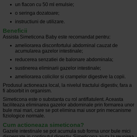
un flacon cu 50 ml emulsie;
o seringa dozatoare;
instructiuni de utilizare.
Beneficii
Assista Simeticona Baby este recomandat pentru:
ameliorarea disconfortului abdominal cauzat de
acumularea gazelor intestinale;
reducerea senzatiei de balonare abdominala;
sustinerea eliminarii gazelor intestinale;
ameliorarea colicilor si crampelor digestive la copii.
Produsul actioneaza local, la nivelul tractului digestiv, fara a
fi absorbit in organism.
Simeticona este o substanta cu rol antiflatulent. Aceasta
faciliteaza eliminarea gazelor abdominale prin formarea unor
bule mai mari, care se pot elimina mai usor prin mecanisme
fiziologice normale.
Cum actioneaza simeticona?
Gazele intestinale se pot acumula sub forma unor bule mici
dispersate in continutul digestiv. Simeticona ajuta la reunirea