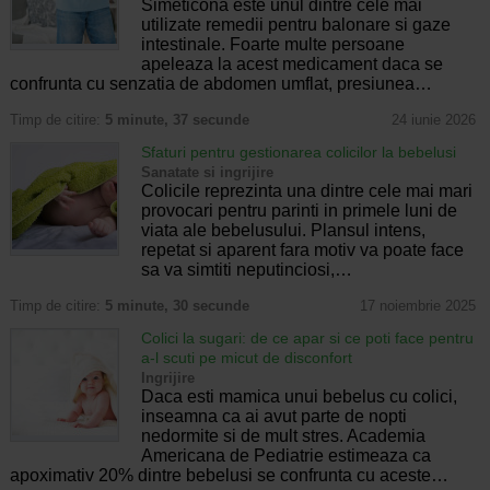
Simeticona este unul dintre cele mai
utilizate remedii pentru balonare si gaze
intestinale. Foarte multe persoane
apeleaza la acest medicament daca se
confrunta cu senzatia de abdomen umflat, presiunea…
Timp de citire:
5 minute, 37 secunde
24 iunie 2026
Sfaturi pentru gestionarea colicilor la bebelusi
Sanatate si ingrijire
Colicile reprezinta una dintre cele mai mari
provocari pentru parinti in primele luni de
viata ale bebelusului. Plansul intens,
repetat si aparent fara motiv va poate face
sa va simtiti neputinciosi,…
Timp de citire:
5 minute, 30 secunde
17 noiembrie 2025
Colici la sugari: de ce apar si ce poti face pentru
a-l scuti pe micut de disconfort
Ingrijire
Daca esti mamica unui bebelus cu colici,
inseamna ca ai avut parte de nopti
nedormite si de mult stres. Academia
Americana de Pediatrie estimeaza ca
apoximativ 20% dintre bebelusi se confrunta cu aceste…