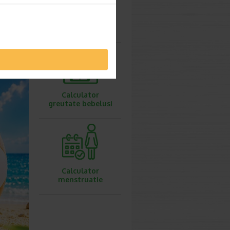
Calculator
hidratare optima
Calculator
greutate bebelusi
Calculator
menstruatie