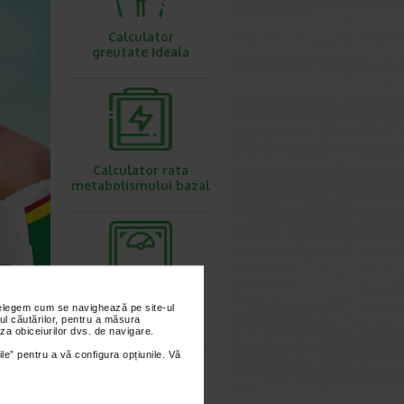
Calculator
greutate ideala
Calculator rata
metabolismului bazal
Calculator
nțelegem cum se navighează pe site-ul
IMC
ul căutărilor, pentru a măsura
za obiceiurilor dvs. de navigare.
ile” pentru a vă configura opțiunile. Vă