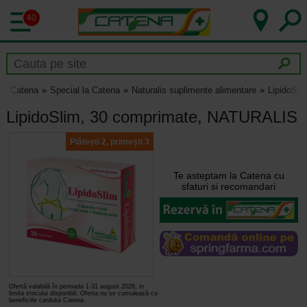
40
Catena
Special la Catena
Naturalis suplimente alimentare
LipidoSl
LipidoSlim, 30 comprimate, NATURALIS
Plătești 2, primești 3
Te asteptam la Catena cu
sfaturi si recomandari
Ofertă valabilă în perioada 1-31 august 2026, in
limita stocului disponibil. Oferta nu se cumulează cu
beneficiile cardului Catena.