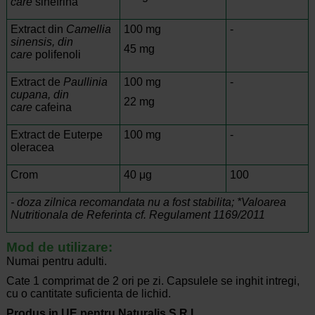
care
sinefrina
Extract din
Camellia
100 mg
-
sinensis, din
45 mg
care
polifenoli
Extract de
Paullinia
100 mg
-
cupana, din
22 mg
care
cafeina
Extract de Euterpe
100 mg
-
oleracea
Crom
40 μg
100
- doza zilnica recomandata nu a fost stabilita; *Valoarea
Nutritionala de Referinta cf. Regulament 1169/2011
Mod de utilizare:
Numai pentru adulti.
Cate 1 comprimat de 2 ori pe zi. Capsulele se inghit intregi,
cu o cantitate suficienta de lichid.
Produs in UE pentru Naturalis S.R.L.