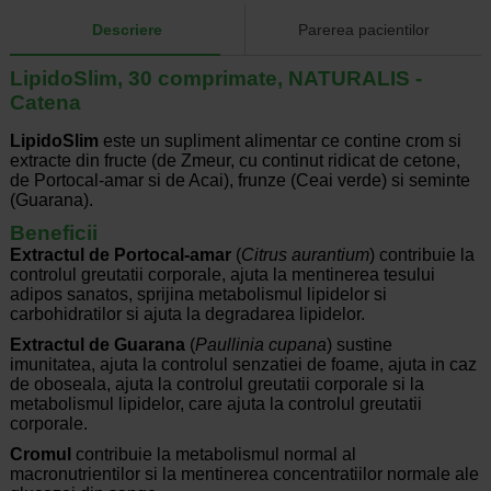
Descriere
Parerea pacientilor
LipidoSlim, 30 comprimate, NATURALIS -
Catena
LipidoSlim
este un supliment alimentar ce contine crom si
extracte din fructe (de Zmeur, cu continut ridicat de cetone,
de Portocal-amar si de Acai), frunze (Ceai verde) si seminte
(Guarana).
Beneficii
Extractul de Portocal-amar
(
Citrus aurantium
) contribuie la
controlul greutatii corporale, ajuta la mentinerea tesului
adipos sanatos, sprijina metabolismul lipidelor si
carbohidratilor si ajuta la degradarea lipidelor.
Extractul de Guarana
(
Paullinia cupana
) sustine
imunitatea, ajuta la controlul senzatiei de foame, ajuta in caz
de oboseala, ajuta la controlul greutatii corporale si la
metabolismul lipidelor, care ajuta la controlul greutatii
corporale.
Cromul
contribuie la metabolismul normal al
macronutrientilor si la mentinerea concentratiilor normale ale