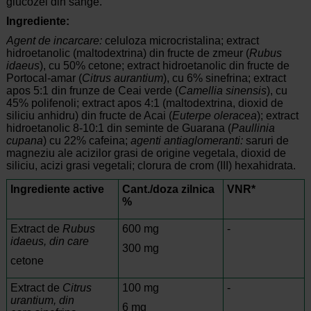
glucozei din sange.
Ingrediente:
Agent de incarcare:
celuloza microcristalina; extract
hidroetanolic (maltodextrina) din fructe de zmeur (
Rubus
idaeus
), cu 50% cetone; extract hidroetanolic din fructe de
Portocal-amar (
Citrus aurantium
), cu 6% sinefrina; extract
apos 5:1 din frunze de Ceai verde (
Camellia sinensis
), cu
45% polifenoli; extract apos 4:1 (maltodextrina, dioxid de
siliciu anhidru) din fructe de Acai (
Euterpe oleracea
); extract
hidroetanolic 8-10:1 din seminte de Guarana (
Paullinia
cupana
) cu 22% cafeina;
agenti antiaglomeranti:
saruri de
magneziu ale acizilor grasi de origine vegetala, dioxid de
siliciu, acizi grasi vegetali; clorura de crom (III) hexahidrata.
Ingrediente active
Cant./doza zilnica
VNR*
%
Extract de
Rubus
600 mg
-
idaeus, din care
300 mg
cetone
Extract de
Citrus
100 mg
-
urantium, din
6 mg