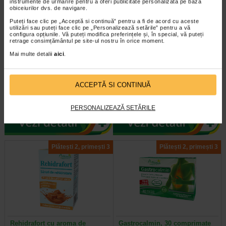
instrumente de urmărire pentru a oferi publicitate personalizată pe baza
obiceiurilor dvs. de navigare.
Puteți face clic pe „Acceptă si continuă” pentru a fi de acord cu aceste
utilizări sau puteți face clic pe „Personalizează setările” pentru a vă
configura opțiunile. Vă puteți modifica preferințele și, în special, vă puteți
retrage consimțământul pe site-ul nostru în orice moment.
Mai multe detalii
aici
.
Urosuport forte, 15 capsule,
Tribulus 500, 60 capsule,
Naturalis
NATURALIS
ACCEPTĂ SI CONTINUĂ
Suplimentul alimentar cu D-
Naturalis Tribulus 500 este un
manoza, extract din fructe de afin
supliment alimentar vegan, fara
american/merisor canadian si…
gluten si fara organisme…
PERSONALIZEAZĂ SETĂRILE
Plătești 2, primești 3
Plătești 2, primești 3
Rehidrafort cu aroma de
Gastrocalmin, 30 comprimate