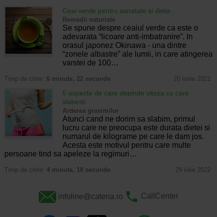
Ceai verde pentru sanatate si dieta
Remedii naturiste
Se spune despre ceaiul verde ca este o
adevarata “licoare anti-imbatranire”. In
orasul japonez Okinawa - una dintre
“zonele albastre” ale lumii, in care atingerea
varstei de 100…
Timp de citire:
6 minute, 22 secunde
20 iunie 2021
5 aspecte de care depinde viteza cu care
slabesti
Arderea grasimilor
Atunci cand ne dorim sa slabim, primul
lucru care ne preocupa este durata dietei si
numarul de kilograme pe care le dam jos.
Acesta este motivul pentru care multe
persoane tind sa apeleze la regimuri…
Timp de citire:
4 minute, 18 secunde
29 iulie 2022
infoline@catena.ro
CallCenter