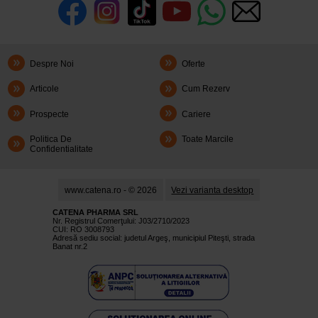
Despre Noi
Oferte
Articole
Cum Rezerv
Prospecte
Cariere
Politica De
Toate Marcile
Confidentialitate
www.catena.ro - © 2026
Vezi varianta desktop
CATENA PHARMA SRL
Nr. Registrul Comerţului: J03/2710/2023
CUI: RO 3008793
Adresă sediu social: judetul Argeş, municipiul Piteşti, strada
Banat nr.2