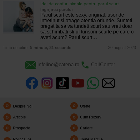
Idei de coafuri simple pentru parul scurt
Ingrijirea parului
Parul scurt este sexy, original, usor de
intretinut si atrage atentia oriunde. Sunteti
pregatita sa va tundeti scurt sau vreti doar
sa schimbati stilul tunsorii scurte pe care o
aveti acum? Parul scurt…
Timp de citire:
5 minute, 31 secunde
30 august 2023
infoline@catena.ro
CallCenter
Despre Noi
Oferte
Articole
Cum Rezerv
Prospecte
Cariere
Politica De
Toate Marcile