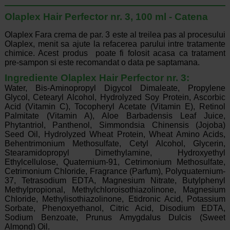
Olaplex Hair Perfector nr. 3, 100 ml - Catena
Olaplex Fara crema de par. 3 este al treilea pas al procesului
Olaplex, menit sa ajute la refacerea parului intre tratamente
chimice. Acest produs poate fi folosit acasa ca tratament
pre-sampon si este recomandat o data pe saptamana.
Ingrediente Olaplex Hair Perfector nr. 3:
Water, Bis-Aminopropyl Digycol Dimaleate, Propylene
Glycol, Cetearyl Alcohol, Hydrolyzed Soy Protein, Ascorbic
Acid (Vitamin C), Tocopheryl Acetate (Vitamin E), Retinol
Palmitate (Vitamin A), Aloe Barbadensis Leaf Juice,
Phytantriol, Panthenol, Simmondsia Chinensis (Jojoba)
Seed Oil, Hydrolyzed Wheat Protein, Wheat Amino Acids,
Behentrimonium Methosulfate, Cetyl Alcohol, Glycerin,
Stearamidopropyl Dimethylamine, Hydroxyethyl
Ethylcellulose, Quaternium-91, Cetrimonium Methosulfate,
Cetrimonium Chloride, Fragrance (Parfum), Polyquaternium-
37, Tetrasodium EDTA, Magnesium Nitrate, Butylphenyl
Methylpropional, Methylchloroisothiazolinone, Magnesium
Chloride, Methylisothiazolinone, Etidronic Acid, Potassium
Sorbate, Phenoxyethanol, Citric Acid, Disodium EDTA,
Sodium Benzoate, Prunus Amygdalus Dulcis (Sweet
Almond) Oil.