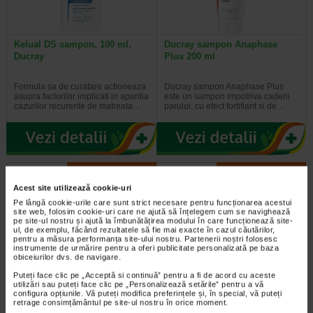
Kelual DS sampon, 100 ml,
Ducray sampon Anaphase
Ducray
Plus 200 ml
Formula sa de curatare actioneaza
Ducray sampon Anaphase Plus
asupra factorilor implicati in aparitia
este un sampon impotriva caderii
cazurilor recurente de matreata…
parului, cu efect fortifiant si de…
Plătești 2, primești 3
Plătești 2, primești 3
Acest site utilizează cookie-uri
Pe lângă cookie-urile care sunt strict necesare pentru funcționarea acestui
site web, folosim cookie-uri care ne ajută să înțelegem cum se navighează
pe site-ul nostru și ajută la îmbunătățirea modului în care funcționează site-
ul, de exemplu, făcând rezultatele să fie mai exacte în cazul căutărilor,
pentru a măsura performanța site-ului nostru. Partenerii noștri folosesc
instrumente de urmărire pentru a oferi publicitate personalizată pe baza
obiceiurilor dvs. de navigare.
Puteți face clic pe „Acceptă si continuă” pentru a fi de acord cu aceste
Masca cu biotina pentru par,
Masca regeneranta cu biotina
utilizări sau puteți face clic pe „Personalizează setările” pentru a vă
50 g, DIFEEL
par cret, 50 g, DIFEEL
configura opțiunile. Vă puteți modifica preferințele și, în special, vă puteți
retrage consimțământul pe site-ul nostru în orice moment.