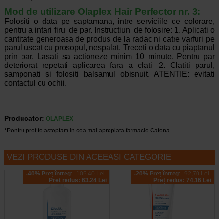
Mod de utilizare Olaplex Hair Perfector nr. 3:
Folositi o data pe saptamana, intre serviciile de colorare,
pentru a intari firul de par. Instructiuni de folosire: 1. Aplicati o
cantitate generoasa de produs de la radacini catre varfuri pe
parul uscat cu prosopul, nespalat. Treceti o data cu piaptanul
prin par. Lasati sa actioneze minim 10 minute. Pentru par
deteriorat repetati aplicarea fara a clati. 2. Clatiti parul,
samponati si folositi balsamul obisnuit. ATENTIE: evitati
contactul cu ochii.
Producator:
OLAPLEX
*Pentru pret te asteptam in cea mai apropiata farmacie Catena
VEZI PRODUSE DIN ACEEASI CATEGORIE
-40% Preț întreg:
105.40 Lei
-20% Preț întreg:
92,70 Lei
Preț redus: 63.24 Lei
Preț redus: 74.16 Lei