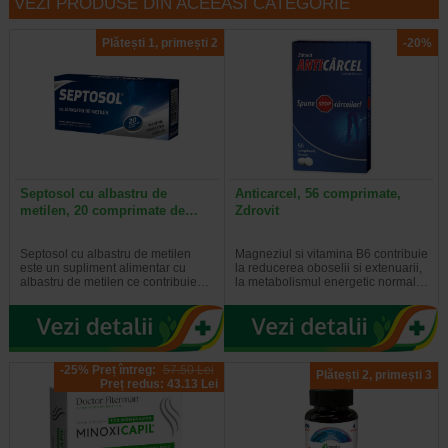
VEZI PRODUSE DIN ACEEASI CATEGORIE
Plătești 1, primești 2
-20%
Septosol cu albastru de
Anticarcel, 56 comprimate,
metilen, 20 comprimate de…
Zdrovit
Septosol cu albastru de metilen
Magneziul si vitamina B6 contribuie
este un supliment alimentar cu
la reducerea oboselii si extenuarii,
albastru de metilen ce contribuie…
la metabolismul energetic normal…
-25% Preț întreg:
57.50 Lei
Plătești 2, primești 3
Preț redus: 43.13 Lei