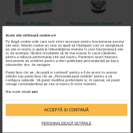
Minoxicapil, 30 capsule,
Maxitonic pentru barbati, 60
DOCTOR FITERMAN
jeleuri, BENESIO
Acest site utilizează cookie-uri
Doctor Fiterman MINOXICAPIL este
Benesio MaxiTonic jeleuri pentru
Pe lângă cookie-urile care sunt strict necesare pentru funcționarea acestui
o formula fortifianta alcatuita din
barbati este un supliment alimentar
site web, folosim cookie-uri care ne ajută să înțelegem cum se navighează
pe site-ul nostru și ajută la îmbunătățirea modului în care funcționează site-
aminoacizi, minerale si 11…
sub forma de jeleuri cu aroma…
ul, de exemplu, făcând rezultatele să fie mai exacte în cazul căutărilor,
pentru a măsura performanța site-ului nostru. Partenerii noștri folosesc
instrumente de urmărire pentru a oferi publicitate personalizată pe baza
obiceiurilor dvs. de navigare.
Puteți face clic pe „Acceptă si continuă” pentru a fi de acord cu aceste
utilizări sau puteți face clic pe „Personalizează setările” pentru a vă
Plătești 2, primești 3
Plătești 2, primești 3
configura opțiunile. Vă puteți modifica preferințele și, în special, vă puteți
retrage consimțământul pe site-ul nostru în orice moment.
Mai multe detalii
aici
.
ACCEPTĂ SI CONTINUĂ
Maxitonic pentru femei, 60
COLAGEN + Vit C, Zinc si
PERSONALIZEAZĂ SETĂRILE
jeleuri, BENESIO
Biotina, 20 comprimate…