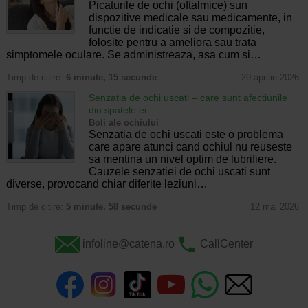
Picaturile de ochi (oftalmice) sun
dispozitive medicale sau medicamente, in
functie de indicatie si de compozitie,
folosite pentru a ameliora sau trata
simptomele oculare. Se administreaza, asa cum si…
Timp de citire:
6 minute, 15 secunde
29 aprilie 2026
Senzatia de ochi uscati – care sunt afectiunile
din spatele ei
Boli ale ochiului
Senzatia de ochi uscati este o problema
care apare atunci cand ochiul nu reuseste
sa mentina un nivel optim de lubrifiere.
Cauzele senzatiei de ochi uscati sunt
diverse, provocand chiar diferite leziuni…
Timp de citire:
5 minute, 58 secunde
12 mai 2026
infoline@catena.ro
CallCenter