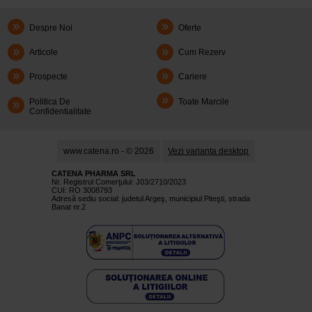
Despre Noi
Oferte
Articole
Cum Rezerv
Prospecte
Cariere
Politica De
Toate Marcile
Confidentialitate
www.catena.ro - © 2026
Vezi varianta desktop
CATENA PHARMA SRL
Nr. Registrul Comerţului: J03/2710/2023
CUI: RO 3008793
Adresă sediu social: judetul Argeş, municipiul Piteşti, strada
Banat nr.2