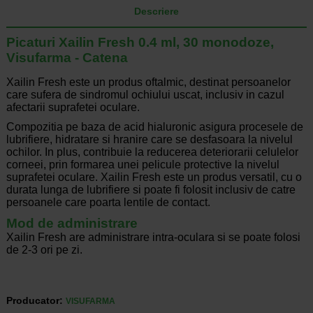
Descriere
Picaturi Xailin Fresh 0.4 ml, 30 monodoze,
Visufarma - Catena
Xailin Fresh este un produs oftalmic, destinat persoanelor
care sufera de sindromul ochiului uscat, inclusiv in cazul
afectarii suprafetei oculare.
Compozitia pe baza de acid hialuronic asigura procesele de
lubrifiere, hidratare si hranire care se desfasoara la nivelul
ochilor. In plus, contribuie la reducerea deteriorarii celulelor
corneei, prin formarea unei pelicule protective la nivelul
suprafetei oculare. Xailin Fresh este un produs versatil, cu o
durata lunga de lubrifiere si poate fi folosit inclusiv de catre
persoanele care poarta lentile de contact.
Mod de administrare
Xailin Fresh are administrare intra-oculara si se poate folosi
de 2-3 ori pe zi.
Producator:
VISUFARMA