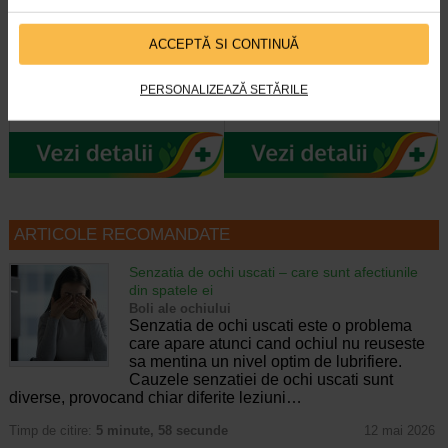
Maxitonic pentru femei, 60
COLAGEN + Vit C, Zinc si
jeleuri, BENESIO
Biotina, 20 comprimate…
ACCEPTĂ SI CONTINUĂ
Benesio MaxiTonic jeleuri pentru
Naturalis Colagen + Vitamina C,
PERSONALIZEAZĂ SETĂRILE
femei este un supliment alimentar
Zinc si Biotina este un supliment
sub forma de jeleuri cu aroma…
alimentar sub forma de…
ARTICOLE RECOMANDATE
Senzatia de ochi uscati – care sunt afectiunile
din spatele ei
Boli ale ochiului
Senzatia de ochi uscati este o problema
care apare atunci cand ochiul nu reuseste
sa mentina un nivel optim de lubrifiere.
Cauzele senzatiei de ochi uscati sunt
diverse, provocand chiar diferite leziuni…
Timp de citire:
5 minute, 58 secunde
12 mai 2026