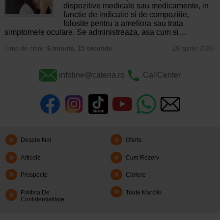
dispozitive medicale sau medicamente, in
functie de indicatie si de compozitie,
folosite pentru a ameliora sau trata
simptomele oculare. Se administreaza, asa cum si…
Timp de citire:
6 minute, 15 secunde
29 aprilie 2026
infoline@catena.ro
CallCenter
Despre Noi
Oferte
Articole
Cum Rezerv
Prospecte
Cariere
Politica De
Toate Marcile
Confidentialitate