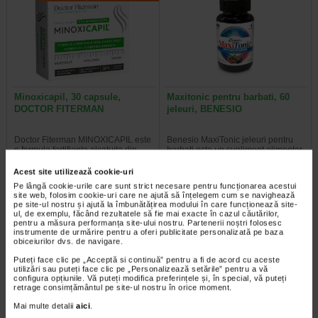
Minoxicapil, 30 capsule,
Maxitonic pentru barbati, 60
DOCTOR FITERMAN
jeleuri, BENESIO
Doctor Fiterman MINOXICAPIL este
Benesio MaxiTonic jeleuri pentru
o formula fortifianta alcatuita din
barbati este un supliment alimentar
aminoacizi, minerale si 11…
sub forma de jeleuri cu aroma…
Acest site utilizează cookie-uri
Pe lângă cookie-urile care sunt strict necesare pentru funcționarea acestui
site web, folosim cookie-uri care ne ajută să înțelegem cum se navighează
pe site-ul nostru și ajută la îmbunătățirea modului în care funcționează site-
ul, de exemplu, făcând rezultatele să fie mai exacte în cazul căutărilor,
pentru a măsura performanța site-ului nostru. Partenerii noștri folosesc
Plătești 2, primești 3
Plătești 2, primești 3
instrumente de urmărire pentru a oferi publicitate personalizată pe baza
obiceiurilor dvs. de navigare.
Puteți face clic pe „Acceptă si continuă” pentru a fi de acord cu aceste
utilizări sau puteți face clic pe „Personalizează setările” pentru a vă
configura opțiunile. Vă puteți modifica preferințele și, în special, vă puteți
retrage consimțământul pe site-ul nostru în orice moment.
Mai multe detalii
aici
.