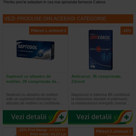
*Pentru pret te asteptam in cea mai apropiata farmacie Catena
VEZI PRODUSE DIN ACEEASI CATEGORIE
Plătești 1, primești 2
-20%
Septosol cu albastru de
Anticarcel, 56 comprimate,
metilen, 20 comprimate de…
Zdrovit
Septosol cu albastru de metilen
Magneziul si vitamina B6 contribuie
este un supliment alimentar cu
la reducerea oboselii si extenuarii,
albastru de metilen ce contribuie…
la metabolismul energetic normal…
-25% Preț întreg:
57.50 Lei
Plătești 2, primești 3
Preț redus: 43.13 Lei