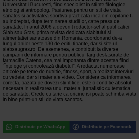
Universitatii Bucuresti, fiind specialist in stiinte filologice,
etnolog si antropolog. Pasiunea pentru un stil de viata
sanatos si activitatea sportiva practicata inca din copilarie l-
au indreptat, dupa terminarea studiilor, catre presa de
sanatate. In anul 2006 a devenit redactor-sef al publicatiei
Slab sau Gras, prima revista dedicata slabitului si
alimentatiei sanatoase din Romania, coordonand de-a
lungul anilor peste 130 de editii tiparite, dar si site-ul
slabsaugras.ro. De asemenea, a contribuit la diverse
campanii de informare pentru publicul larg desfasurate de
farmaciile Catena, cea mai importanta dintre acestea fiind
“Înțelege și controlează diabetul”. A redactat numeroase
articole pe teme de nutritie, fitness, sport, a realizat interviuri
cu vedete, dar si materiale video. Considera ca informarea
corecta, bazata pe dovezi stiintifice, este o conditie absolut
necesara in realizarea unui material jurnalistic cu tematica
de sanatate. Crede cu tarie ca oricine isi poate schimba viata
in bine printr-un stil de viata sanatos.
Distribuie pe WhatsApp
Distribuie pe Facebook