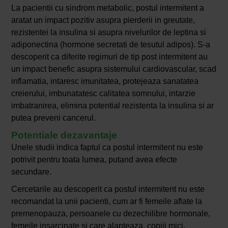
La pacientii cu sindrom metabolic, postul intermitent a
aratat un impact pozitiv asupra pierderii in greutate,
rezistentei la insulina si asupra nivelurilor de leptina si
adiponectina (hormone secretati de tesutul adipos). S-a
descoperit ca diferite regimuri de tip post intermitent au
un impact benefic asupra sistemului cardiovascular, scad
inflamatia, intaresc imunitatea, protejeaza sanatatea
creierului, imbunatatesc calitatea somnului, intarzie
imbatranirea, elimina potential rezistenta la insulina si ar
putea preveni cancerul.
Potentiale dezavantaje
Unele studii indica faptul ca postul intermitent nu este
potrivit pentru toata lumea, putand avea efecte
secundare.
Cercetarile au descoperit ca postul intermitent nu este
recomandat la unii pacienti, cum ar fi femeile aflate la
premenopauza, persoanele cu dezechilibre hormonale,
femeile insarcinate si care alapteaza, copiii mici,