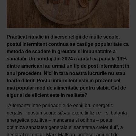
Practicat ritualic in diverse religii de multe secole,
postul intermitent continua sa castige popularitate ca
metoda de scadere in greutate si imbunatatire a
sanatatii. Un sondaj din 2024 a aratat ca pana la 13%
dintre americani au urmat un tip de post intermitent in
anul precedent. Nici in tara noastra lucrurile nu stau
foarte diferit. Postul intermitent este in prezent cel
mai popular mod de alimentatie pentru slabit. Cat de
sigur si de eficient este in realitate?
„Alternanta intre perioadele de echilibru energetic
negativ – posturi scurte si/sau exercitii fizice – si balanta
energetica pozitiva – mancarea si odihna – poate
optimiza sanatatea generala si sanatatea creierului”, a
declarat recent dr. Mark Mattson, profesor adjunct de