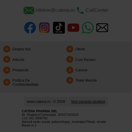
infoline@catena.ro
CallCenter
Despre Noi
Oferte
Articole
Cum Rezerv
Prospecte
Cariere
Politica De
Toate Marcile
Confidentialitate
www.catena.ro - © 2026
Vezi varianta desktop
CATENA PHARMA SRL
Nr. Registrul Comerţului: J03/2710/2023
CUI: RO 3008793
Adresă sediu social: judetul Argeş, municipiul Piteşti, strada
Banat nr.2