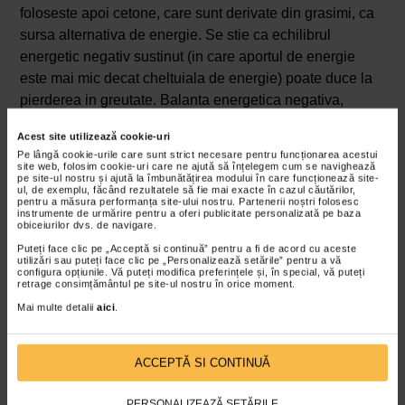
foloseste apoi cetone, care sunt derivate din grasimi, ca
sursa alternativa de energie. Se stie ca echilibrul
energetic negativ sustinut (in care aportul de energie
este mai mic decat cheltuiala de energie) poate duce la
pierderea in greutate. Balanta energetica negativa,
impreuna cu cresterea oxidarii grasimilor ar trebui sa
Acest site utilizează cookie-uri
conduca la pierderea in greutate prin reducerea masei
Pe lângă cookie-urile care sunt strict necesare pentru funcționarea acestui
de grasime.
site web, folosim cookie-uri care ne ajută să înțelegem cum se navighează
pe site-ul nostru și ajută la îmbunătățirea modului în care funcționează site-
ul, de exemplu, făcând rezultatele să fie mai exacte în cazul căutărilor,
Perioada de post intermitent trebuie sa fie suficient de
pentru a măsura performanța site-ului nostru. Partenerii noștri folosesc
instrumente de urmărire pentru a oferi publicitate personalizată pe baza
lunga pentru a declansa aceasta schimbare, a spus
obiceiurilor dvs. de navigare.
Mattson. In acel moment, organismul se afla intr-o stare
Puteți face clic pe „Acceptă si continuă” pentru a fi de acord cu aceste
metabolica numita cetoza, definita prin cetone crescute
utilizări sau puteți face clic pe „Personalizează setările” pentru a vă
configura opțiunile. Vă puteți modifica preferințele și, în special, vă puteți
in sange si urina. Cetonele ofera combustibil celulelor, in
retrage consimțământul pe site-ul nostru în orice moment.
special nervilor si muschilor, prin stimularea acestora,
Mai multe detalii
aici
.
favorizarea rezistentei la stres si combaterea bolilor.
Cea mai importanta cetona din acest proces este beta-
ACCEPTĂ SI CONTINUĂ
hidroxibutiratul. „Ofera o sursa alternativa de energie si
activeaza caile de semnalizare implicate in
PERSONALIZEAZĂ SETĂRILE