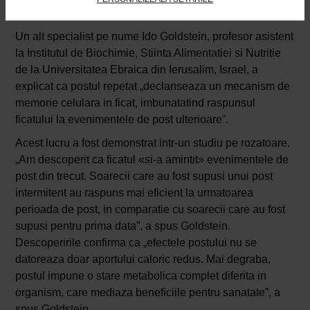
neuroplasticitate”, a spus Mattson.
Un alt specialist pe nume Ido Goldstein, profesor asistent
la Institutul de Biochimie, Stiinta Alimentatiei si Nutritie
de la Universitatea Ebraica din Ierusalim, Israel, a
explicat ca postul repetat „declanseaza un mecanism de
memorie celulara in ficat, imbunatatind raspunsul
ficatului la evenimentele de post ulterioare”.
Acest lucru a fost demonstrat intr-un studiu pe rozatoare.
„Am descoperit ca ficatul «si-a amintit» evenimentele de
post din trecut. Soarecii care au fost supusi unui post
intermitent au raspuns mai eficient la urmatoarea
perioada de post, in comparatie cu soarecii care au fost
supusi pentru prima data”, a spus Goldstein.
Descoperirile confirma ca „efectele postului nu se
datoreaza doar aportului caloric redus. Mai degraba,
postul impune o stare metabolica complet diferita in
organism, care mediaza beneficiile pentru sanatate”, a
spus Goldstein.