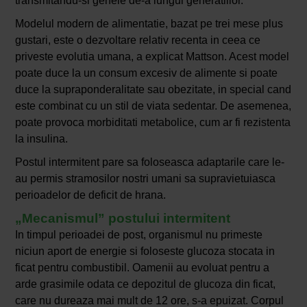
transmitandu-si genele de-a lungul generatiilor.
Modelul modern de alimentatie, bazat pe trei mese plus
gustari, este o dezvoltare relativ recenta in ceea ce
priveste evolutia umana, a explicat Mattson. Acest model
poate duce la un consum excesiv de alimente si poate
duce la supraponderalitate sau obezitate, in special cand
este combinat cu un stil de viata sedentar. De asemenea,
poate provoca morbiditati metabolice, cum ar fi rezistenta
la insulina.
Postul intermitent pare sa foloseasca adaptarile care le-
au permis stramosilor nostri umani sa supravietuiasca
perioadelor de deficit de hrana.
„Mecanismul” postului intermitent
In timpul perioadei de post, organismul nu primeste
niciun aport de energie si foloseste glucoza stocata in
ficat pentru combustibil. Oamenii au evoluat pentru a
arde grasimile odata ce depozitul de glucoza din ficat,
care nu dureaza mai mult de 12 ore, s-a epuizat. Corpul