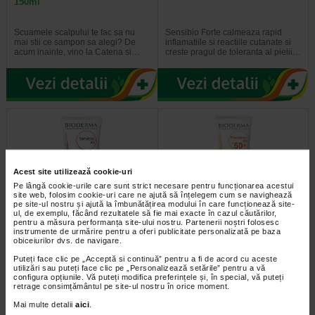
150ml
Scuamele scalpului te fac sa nu
Sensibio Forte calmeaza rapid
mai stii ce sampon sa alegi? De
inflamatiile si reactiile cutanate si
acum inainte, vino la Catena si…
creste pragul de toleranta al pielii…
Acest site utilizează cookie-uri
Pe lângă cookie-urile care sunt strict necesare pentru funcționarea acestui
site web, folosim cookie-uri care ne ajută să înțelegem cum se navighează
pe site-ul nostru și ajută la îmbunătățirea modului în care funcționează site-
ul, de exemplu, făcând rezultatele să fie mai exacte în cazul căutărilor,
pentru a măsura performanța site-ului nostru. Partenerii noștri folosesc
Bioderma Sensibio AR Crema,
Bioderma Photoderm AR SPF
instrumente de urmărire pentru a oferi publicitate personalizată pe baza
40ml
50+*30 ml
obiceiurilor dvs. de navigare.
Puteți face clic pe „Acceptă si continuă” pentru a fi de acord cu aceste
Crema Bioderma Sensibio AR este
Bioderma Photoderm AR SPF 50+
utilizări sau puteți face clic pe „Personalizează setările” pentru a vă
destinata tratamentului pielii cu
este o crema de fata cu factor
configura opțiunile. Vă puteți modifica preferințele și, în special, vă puteți
roseata temporara ori…
ridicat de protectie solara, 50+…
retrage consimțământul pe site-ul nostru în orice moment.
Mai multe detalii
aici
.