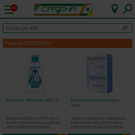
40
Produse BIODERMA
Bioderma ABCDerm H2O, 1L
Bioderma Atoderm Sapun
150g
Bioderma ABCDerm H2O este o
Sapunul Atoderm de la Bioderma
solutie micelara pentru curatarea
este recomandat persoanelor cu
pielii copiilor si bebelusilor…
pielea foarte uscata, cu tendinta…