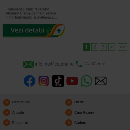
Tratamentul zilnic reparator
Atoderm Crema de maini reface
filmul hidrolipidic si protejeaza…
1
2
3
>
>>
infoline@catena.ro
CallCenter
Despre Noi
Oferte
Articole
Cum Rezerv
Prospecte
Cariere