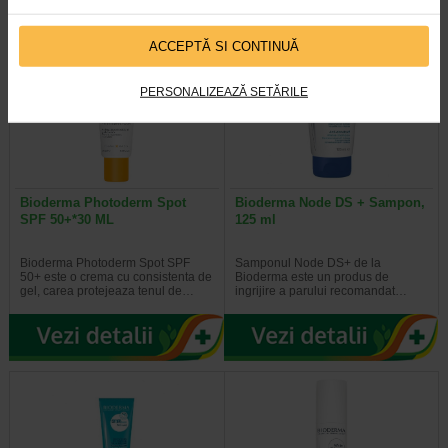
ACCEPTĂ SI CONTINUĂ
PERSONALIZEAZĂ SETĂRILE
Bioderma Photoderm Spot
Bioderma Node DS + Sampon,
SPF 50+*30 ML
125 ml
Bioderma Photoderm Spot SPF
Samponul Node DS+ de la
50+ este o crema cu consistenta de
Bioderma este un produs de
gel, carea protejeaza tenul de…
ingrijire a parului recomandat…