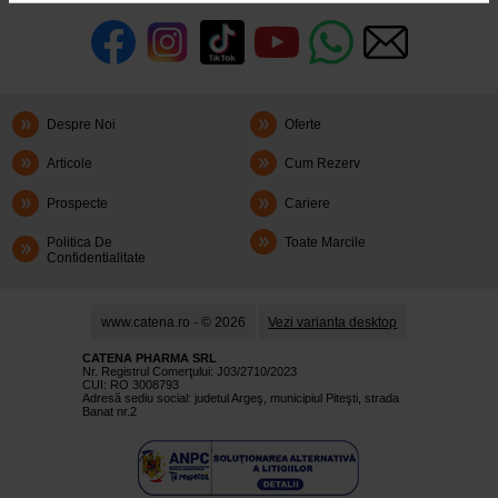
Despre Noi
Oferte
Articole
Cum Rezerv
Prospecte
Cariere
Politica De
Toate Marcile
Confidentialitate
www.catena.ro - © 2026
Vezi varianta desktop
CATENA PHARMA SRL
Nr. Registrul Comerţului: J03/2710/2023
CUI: RO 3008793
Adresă sediu social: judetul Argeş, municipiul Piteşti, strada
Banat nr.2