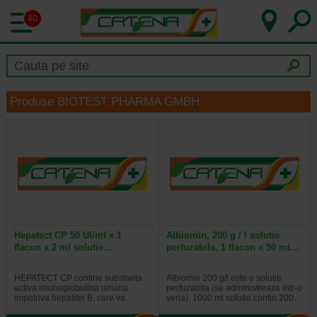
40
Produse BIOTEST PHARMA GMBH
Hepatect CP 50 UI/ml x 1
Albiomin, 200 g / l solutie
flacon x 2 ml solutie…
perfuzabila, 1 flacon x 50 ml…
HEPATECT CP contine substanta
Albiomin 200 g/l este o solutie
activa imunoglobulina umana
perfuzabila (se administreaza intr-o
impotriva hepatitei B, care va…
vena). 1000 ml solutie contin 200…