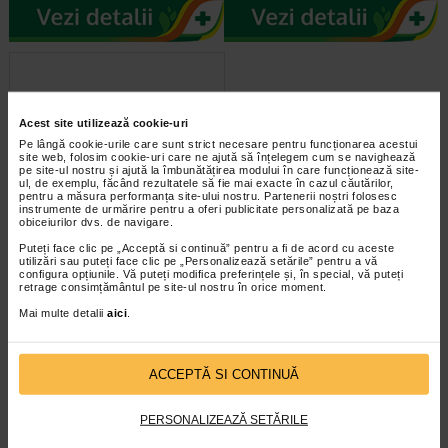
Acest site utilizează cookie-uri
Pe lângă cookie-urile care sunt strict necesare pentru funcționarea acestui
site web, folosim cookie-uri care ne ajută să înțelegem cum se navighează
pe site-ul nostru și ajută la îmbunătățirea modului în care funcționează site-
ul, de exemplu, făcând rezultatele să fie mai exacte în cazul căutărilor,
pentru a măsura performanța site-ului nostru. Partenerii noștri folosesc
instrumente de urmărire pentru a oferi publicitate personalizată pe baza
Albiomin, 200 g / l solutie
obiceiurilor dvs. de navigare.
perfuzabila, 1 flacon x 100…
Puteți face clic pe „Acceptă si continuă” pentru a fi de acord cu aceste
utilizări sau puteți face clic pe „Personalizează setările” pentru a vă
configura opțiunile. Vă puteți modifica preferințele și, în special, vă puteți
Albiomin 200 g/l este o solutie
retrage consimțământul pe site-ul nostru în orice moment.
perfuzabila (se administreaza intr-o
vena). 1000 ml solutie contin 200…
Mai multe detalii
aici
.
ACCEPTĂ SI CONTINUĂ
PERSONALIZEAZĂ SETĂRILE
infoline@catena.ro
CallCenter