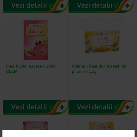
Ceai fructe macese x 20dz
Celmar - Ceai de musetel, 20
CELM
plicuri x 1.5g