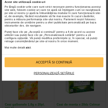
Acest site utilizează cookie-uri
Pe lângă cookie-urile care sunt strict necesare pentru funcționarea acestui
site web, folosim cookie-uri care ne ajută să înțelegem cum se navighează
pe site-ul nostru și ajută la îmbunătățirea modului în care funcționează site-
ul, de exemplu, făcând rezultatele să fie mai exacte în cazul căutărilor,
pentru a măsura performanța site-ului nostru. Partenerii noștri folosesc
instrumente de urmărire pentru a oferi publicitate personalizată pe baza
Ceai fructe de padure 20dz
Ceai sunatoare plic in plic x 20
obiceiurilor dvs. de navigare.
CELM
dz CELM
Puteți face clic pe „Acceptă si continuă” pentru a fi de acord cu aceste
utilizări sau puteți face clic pe „Personalizează setările” pentru a vă
configura opțiunile. Vă puteți modifica preferințele și, în special, vă puteți
retrage consimțământul pe site-ul nostru în orice moment.
Mai multe detalii
aici
.
ACCEPTĂ SI CONTINUĂ
PERSONALIZEAZĂ SETĂRILE
Ceai galbenele 1.8g x 20pl.
Ceai de menta x 20dz Celmar