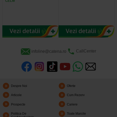
CELM
infoline@catena.ro
CallCenter
Despre Noi
Oferte
Articole
Cum Rezerv
Prospecte
Cariere
Politica De
Toate Marcile