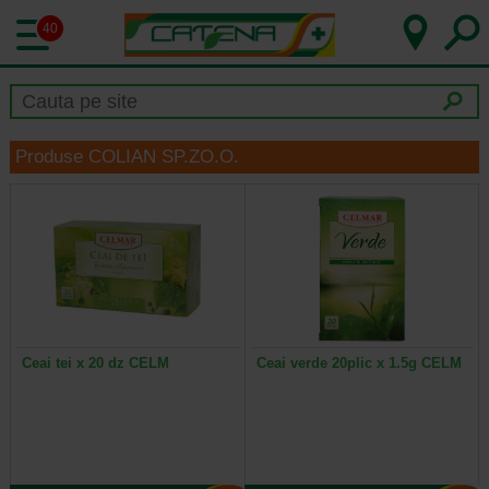
40
Produse COLIAN SP.ZO.O.
Ceai tei x 20 dz CELM
Ceai verde 20plic x 1.5g CELM