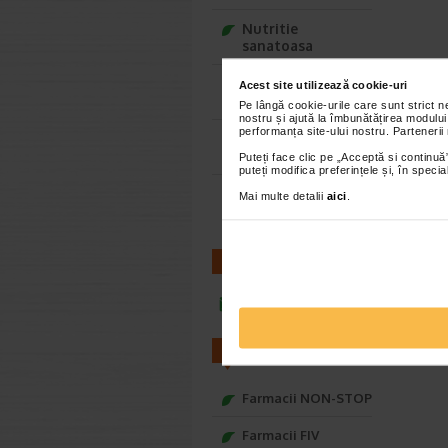
Nutritie
sanatoasa
Ce Oftapic ti se
Acest site utilizează cookie-uri
potriveste
Pe lângă cookie-urile care sunt strict 
nostru și ajută la îmbunătățirea modului
performanța site-ului nostru. Partenerii
Adora – Adorabili
din prima clipa
Puteți face clic pe „Acceptă si continuă”
puteți modifica preferințele și, în spec
Seturi cadou
Mai multe detalii
aici
.
Baylis&Harding
CONTACT
infoline@catena.ro
FARMACII
Farmacii NON-STOP
Farmacii FIV