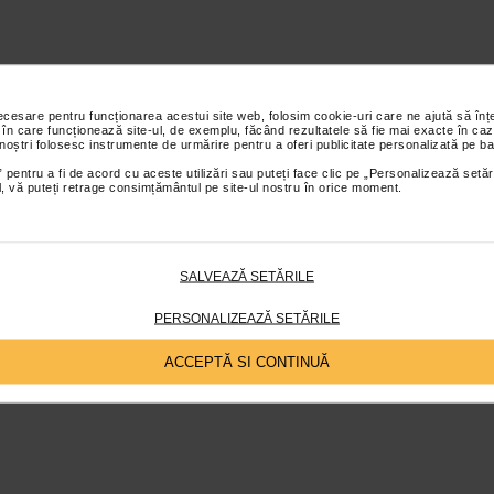
necesare pentru funcționarea acestui site web, folosim cookie-uri care ne ajută să î
 în care funcționează site-ul, de exemplu, făcând rezultatele să fie mai exacte în caz
 noștri folosesc instrumente de urmărire pentru a oferi publicitate personalizată pe ba
 pentru a fi de acord cu aceste utilizări sau puteți face clic pe „Personalizează setăr
ial, vă puteți retrage consimțământul pe site-ul nostru în orice moment.
SALVEAZĂ SETĂRILE
PERSONALIZEAZĂ SETĂRILE
ACCEPTĂ SI CONTINUĂ