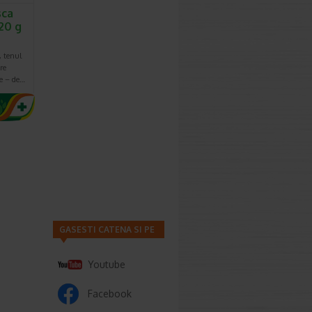
sca
 20 g
, tenul
re
ne – de…
GASESTI CATENA SI PE
Youtube
Facebook