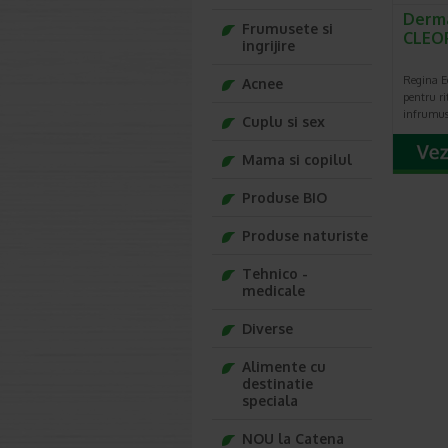
Derma
Frumusete si
CLEOP
ingrijire
Regina E
Acnee
pentru ri
infrumus
Cuplu si sex
Mama si copilul
Produse BIO
Produse naturiste
Tehnico -
medicale
Diverse
Alimente cu
destinatie
speciala
NOU la Catena