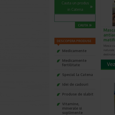
Cauta un produs
in Catena
Masca
antia
matif
DESCOPERA PRODUSE
Masca cu
naturale 
Medicamente
destinata
Medicamente
fertilitate
Special la Catena
Idei de cadouri
Produse de slabit
Vitamine,
minerale si
suplimente