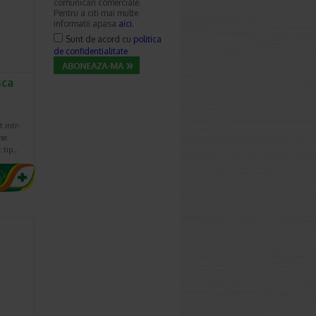
comunicari comerciale.
Pentru a citi mai multe
informatii apasa
aici
.
Sunt de acord cu
politica
de confidentialitate
sca
t intr-
se
t tip…