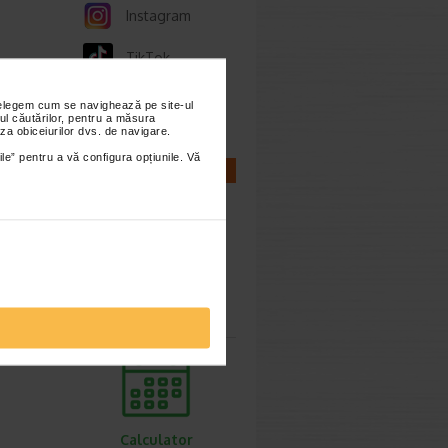
Instagram
TikTok
Whatsapp
nțelegem cum se navighează pe site-ul
ul căutărilor, pentru a măsura
za obiceiurilor dvs. de navigare.
ile” pentru a vă configura opțiunile. Vă
CALCULATOARE
Calculator
sarcina
Calculator