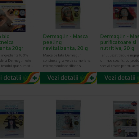
 bio
Dermaglin - Masca
Dermaglin - Ma
cneica
peeling
purificatoare si
ianta 20gr
revitalizanta, 20 g
nutritiva, 20 g
 ingrediente 100%
Masca de fata Dermaglin
Tenul uscat trebuie ingriji
de la Dermaglin este
contine argila verde cambriana,
un mod specific, cu produ
 tenului gras si mixt…
microgranule de silicon si…
special create pentru aces