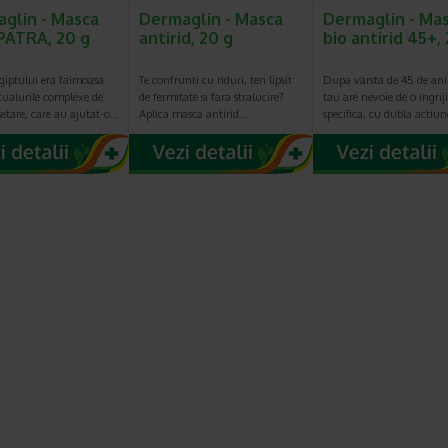
glin - Masca
Dermaglin - Masca
Dermaglin - Ma
ATRA, 20 g
antirid, 20 g
bio antirid 45+,
giptului era faimoasa
Te confrunti cu riduri, ten lipsit
Dupa varsta de 45 de ani
tualurile complexe de
de fermitate si fara stralucire?
tau are nevoie de o ingriji
etare, care au ajutat-o…
Aplica masca antirid…
specifica, cu dubla actiu