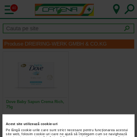
40
Produse DREIRING-WERK GMBH & CO.KG
Dove Baby Sapun Crema Rich,
75g
Sapunul crema pentru bebelusi
Acest site utilizează cookie-uri
Baby Dove Rich Moisture ofera
pielii micutului tau ingrijirea…
Pe lângă cookie-urile care sunt strict necesare pentru funcționarea acestui
site web, folosim cookie-uri care ne ajută să înțelegem cum se navighează