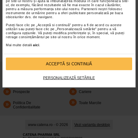
pe site-ul nostru și ajută la îmbunătățirea modului în care funcționează site-
ul, de exemplu, făcând rezultatele să fie mai exacte în cazul căutărilor,
pentru a măsura performanța site-ului nostru. Partenerii noștri folosesc
instrumente de urmărire pentru a oferi publicitate personalizată pe baza
obiceiurilor dvs. de navigare.
Puteți face clic pe „Acceptă si continuă” pentru a fi de acord cu aceste
infoline@catena.ro
CallCenter
utilizări sau puteți face clic pe „Personalizează setările” pentru a vă
configura opțiunile. Vă puteți modifica preferințele și, în special, vă puteți
retrage consimțământul pe site-ul nostru în orice moment.
Mai multe detalii
aici
.
ACCEPTĂ SI CONTINUĂ
Despre Noi
Oferte
PERSONALIZEAZĂ SETĂRILE
Articole
Cum Rezerv
Prospecte
Cariere
Politica De
Toate Marcile
Confidentialitate
www.catena.ro - © 2026
Vezi varianta desktop
CATENA PHARMA SRL