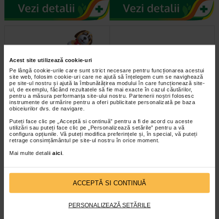
Acest site utilizează cookie-uri
Pe lângă cookie-urile care sunt strict necesare pentru funcționarea acestui
site web, folosim cookie-uri care ne ajută să înțelegem cum se navighează
pe site-ul nostru și ajută la îmbunătățirea modului în care funcționează site-
ul, de exemplu, făcând rezultatele să fie mai exacte în cazul căutărilor,
pentru a măsura performanța site-ului nostru. Partenerii noștri folosesc
instrumente de urmărire pentru a oferi publicitate personalizată pe baza
FORA Termometru digital varf.
Termometru Non Contact –
obiceiurilor dvs. de navigare.
flexibil Catel MT86
model IR 42a
Puteți face clic pe „Acceptă si continuă” pentru a fi de acord cu aceste
utilizări sau puteți face clic pe „Personalizează setările” pentru a vă
configura opțiunile. Vă puteți modifica preferințele și, în special, vă puteți
Termometru digital cu varf flexibil –
Termometrul Non Contact – model
retrage consimțământul pe site-ul nostru în orice moment.
model catel, ideal pentru copii.
IR 42a este un dispozitiv de
masurare a temperaturii…
Acuratete ±0.1℃(（±0.2℉)…
Mai multe detalii
aici
.
ACCEPTĂ SI CONTINUĂ
PERSONALIZEAZĂ SETĂRILE
infoline@catena.ro
CallCenter