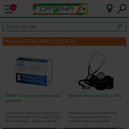
40
Produse FORACARE SUISSE AG
FORA Teste pentru masurarea
Tensiometru aneroid Fora P91
glicemiei
Teste pentru masurarea glicemiei •
Tensiometru aneroid FORA P91
Sistemele FORA G71a, G30a, V30a
este un instrument mecanic,
si D40a folosesc toate acelasi tip…
destinat masurarii tensiunii…