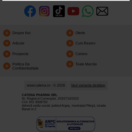
Despre Noi
Oferte
Articole
Cum Rezerv
Prospecte
Cariere
Politica De
Toate Marcile
Confidentialitate
www.catena.ro - © 2026
Vezi varianta desktop
CATENA PHARMA SRL
Nr. Registrul Comerţului: J03/2710/2023
CUI: RO 3008793
Adresă sediu social: judetul Argeş, municipiul Piteşti, strada
Banat nr.2