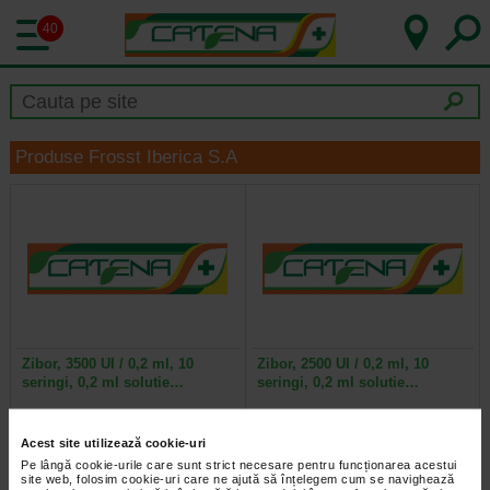
40
Produse Frosst Iberica S.A
Zibor, 3500 UI / 0,2 ml, 10
Zibor, 2500 UI / 0,2 ml, 10
seringi, 0,2 ml solutie…
seringi, 0,2 ml solutie…
Zibor 3500 este un medicament
Zibor 2500 este un medicament
Acest site utilizează cookie-uri
care contine bemiparina sodica ca
anticoagulant care contine
substanta activa si apartine unei…
bemiparina sodica ca substanta…
Pe lângă cookie-urile care sunt strict necesare pentru funcționarea acestui
site web, folosim cookie-uri care ne ajută să înțelegem cum se navighează