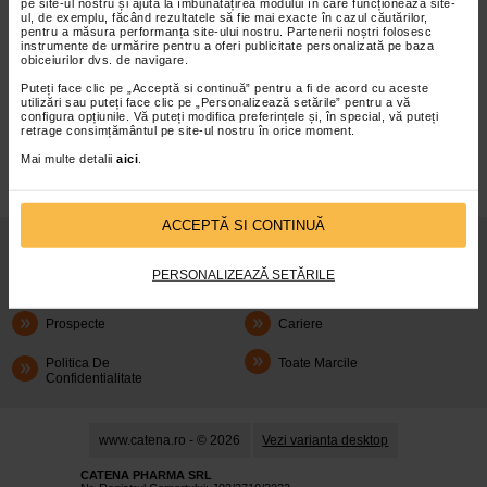
pe site-ul nostru și ajută la îmbunătățirea modului în care funcționează site-
ul, de exemplu, făcând rezultatele să fie mai exacte în cazul căutărilor,
pentru a măsura performanța site-ului nostru. Partenerii noștri folosesc
instrumente de urmărire pentru a oferi publicitate personalizată pe baza
obiceiurilor dvs. de navigare.
Puteți face clic pe „Acceptă si continuă” pentru a fi de acord cu aceste
infoline@catena.ro
CallCenter
utilizări sau puteți face clic pe „Personalizează setările” pentru a vă
configura opțiunile. Vă puteți modifica preferințele și, în special, vă puteți
retrage consimțământul pe site-ul nostru în orice moment.
Mai multe detalii
aici
.
ACCEPTĂ SI CONTINUĂ
Despre Noi
Oferte
PERSONALIZEAZĂ SETĂRILE
Articole
Cum Rezerv
Prospecte
Cariere
Politica De
Toate Marcile
Confidentialitate
www.catena.ro - © 2026
Vezi varianta desktop
CATENA PHARMA SRL