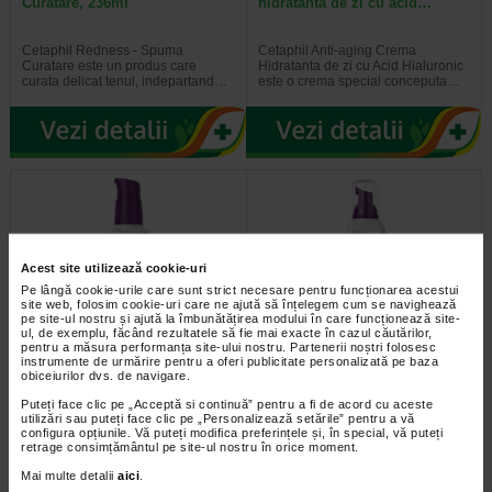
Curatare, 236ml
hidratanta de zi cu acid…
Cetaphil Redness - Spuma
Cetaphil Anti-aging Crema
Curatare este un produs care
Hidratanta de zi cu Acid Hialuronic
curata delicat tenul, indepartand…
este o crema special conceputa…
Acest site utilizează cookie-uri
Pe lângă cookie-urile care sunt strict necesare pentru funcționarea acestui
site web, folosim cookie-uri care ne ajută să înțelegem cum se navighează
pe site-ul nostru și ajută la îmbunătățirea modului în care funcționează site-
ul, de exemplu, făcând rezultatele să fie mai exacte în cazul căutărilor,
pentru a măsura performanța site-ului nostru. Partenerii noștri folosesc
Cetaphil Pro Spotcontrol
Cetaphil Pro Spotcontrol Foam
instrumente de urmărire pentru a oferi publicitate personalizată pe baza
Creme Hydratante Spf30…
Wash, 235ml
obiceiurilor dvs. de navigare.
Puteți face clic pe „Acceptă si continuă” pentru a fi de acord cu aceste
Cetaphil Pro Spotcontrol Creme
Cetaphil Pro Spotcontrol Foam
utilizări sau puteți face clic pe „Personalizează setările” pentru a vă
Hydratante Spf30 este o crema
Wash este o spuma de curatare
configura opțiunile. Vă puteți modifica preferințele și, în special, vă puteți
destinata ingrijirii tenului gras…
care oferă ingrijire dermatologica…
retrage consimțământul pe site-ul nostru în orice moment.
Mai multe detalii
aici
.