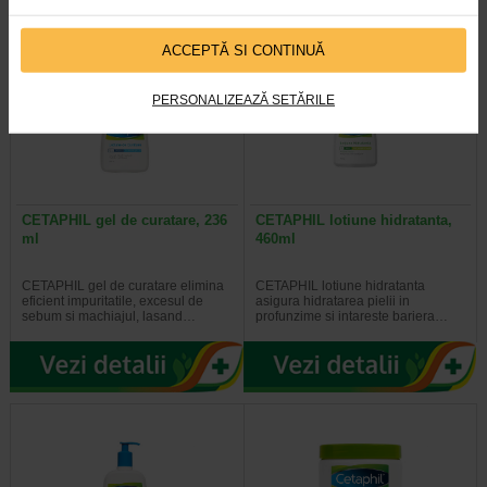
ACCEPTĂ SI CONTINUĂ
PERSONALIZEAZĂ SETĂRILE
CETAPHIL gel de curatare, 236
CETAPHIL lotiune hidratanta,
ml
460ml
CETAPHIL gel de curatare elimina
CETAPHIL lotiune hidratanta
eficient impuritatile, excesul de
asigura hidratarea pielii in
sebum si machiajul, lasand…
profunzime si intareste bariera…