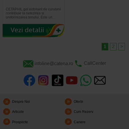
CETAPHIL gel exfoliant de curatare
contribuie la netezirea si
uniformizarea tenului. Este un…
1
2
>
infoline@catena.ro
CallCenter
Despre Noi
Oferte
Articole
Cum Rezerv
Prospecte
Cariere