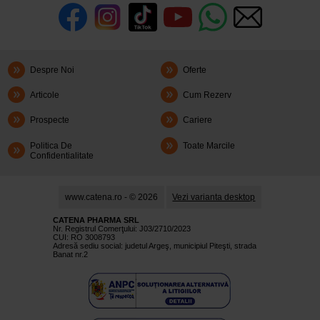
Despre Noi
Oferte
Articole
Cum Rezerv
Prospecte
Cariere
Politica De
Toate Marcile
Confidentialitate
www.catena.ro - © 2026
Vezi varianta desktop
CATENA PHARMA SRL
Nr. Registrul Comerţului: J03/2710/2023
CUI: RO 3008793
Adresă sediu social: judetul Argeş, municipiul Piteşti, strada
Banat nr.2