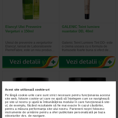
Elancyl Ulei Prevenire
GALENIC Teint lumiere
Vergeturi x 150ml
nuantator DD, 40ml
Uleiul de prevenire a vergeturilor
Galenic Teint Lumiere Tint DD- este
Elancyl, lansat de Laboratoarele
o crema usoara cu o formula de
PierreFabre, este un nou produs…
frumusete foarte buna si efect de…
Acest site utilizează cookie-uri
Pe lângă cookie-urile care sunt strict necesare pentru funcționarea acestui
site web, folosim cookie-uri care ne ajută să înțelegem cum se navighează
pe site-ul nostru și ajută la îmbunătățirea modului în care funcționează site-
ul, de exemplu, făcând rezultatele să fie mai exacte în cazul căutărilor,
pentru a măsura performanța site-ului nostru. Partenerii noștri folosesc
instrumente de urmărire pentru a oferi publicitate personalizată pe baza
Galenic Gel Chrono-Active De
Galenic Infuzie De Frumusete*
obiceiurilor dvs. de navigare.