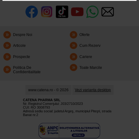
Despre Noi
Oferte
Articole
Cum Rezerv
Prospecte
Cariere
Politica De
Toate Marcile
Confidentialitate
www.catena.ro - © 2026
Vezi varianta desktop
CATENA PHARMA SRL
Nr. Registrul Comerţului: J03/2710/2023
CUI: RO 3008793
Adresă sediu social: judetul Argeş, municipiul Piteşti, strada
Banat nr.2