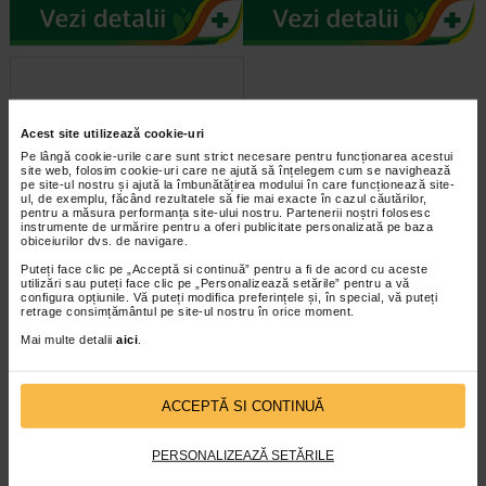
Acest site utilizează cookie-uri
Pe lângă cookie-urile care sunt strict necesare pentru funcționarea acestui
site web, folosim cookie-uri care ne ajută să înțelegem cum se navighează
pe site-ul nostru și ajută la îmbunătățirea modului în care funcționează site-
ul, de exemplu, făcând rezultatele să fie mai exacte în cazul căutărilor,
pentru a măsura performanța site-ului nostru. Partenerii noștri folosesc
instrumente de urmărire pentru a oferi publicitate personalizată pe baza
Neo-endusix inj.20 mg x 1
obiceiurilor dvs. de navigare.
fl.pulb+solv.
Puteți face clic pe „Acceptă si continuă” pentru a fi de acord cu aceste
utilizări sau puteți face clic pe „Personalizează setările” pentru a vă
configura opțiunile. Vă puteți modifica preferințele și, în special, vă puteți
Compozitie 1 flacon cu pulbere
retrage consimțământul pe site-ul nostru în orice moment.
contine: Tenoxicam 20 mg. 1
comprimat contine: Tenoxicam…
Mai multe detalii
aici
.
ACCEPTĂ SI CONTINUĂ
PERSONALIZEAZĂ SETĂRILE
infoline@catena.ro
CallCenter