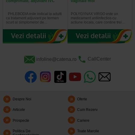
comprimate, adjuvant IVC
vaginale moi
PHLEBODIA este indicat la adulti
POLYGYNAX VIRGO este un
ca tratament adjuvant pe termen
medicament antiinfectios cu
scurt al simptomelor de…
actiune locala, care contine trei…
infoline@catena.ro
CallCenter
Despre Noi
Oferte
Articole
Cum Rezerv
Prospecte
Cariere
Politica De
Toate Marcile