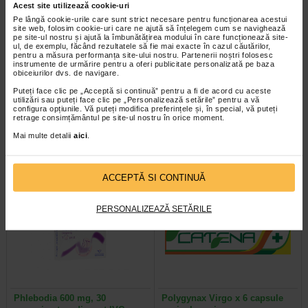
Acest site utilizează cookie-uri
Pe lângă cookie-urile care sunt strict necesare pentru funcționarea acestui
site web, folosim cookie-uri care ne ajută să înțelegem cum se navighează
pe site-ul nostru și ajută la îmbunătățirea modului în care funcționează site-
ul, de exemplu, făcând rezultatele să fie mai exacte în cazul căutărilor,
pentru a măsura performanța site-ului nostru. Partenerii noștri folosesc
instrumente de urmărire pentru a oferi publicitate personalizată pe baza
Polygynax x 12 caps. moi vag.
Dermobacter solutie cutanata,
obiceiurilor dvs. de navigare.
125 ml, Innotech
Puteți face clic pe „Acceptă si continuă” pentru a fi de acord cu aceste
utilizări sau puteți face clic pe „Personalizează setările” pentru a vă
configura opțiunile. Vă puteți modifica preferințele și, în special, vă puteți
O capsula moale vaginala contine
Dermobacter are in componenta
retrage consimțământul pe site-ul nostru în orice moment.
sulfat de neomicina 35000 UI,
clorura de benzalconiu si
sulfat de polimixina B 35000 UI…
digluconat de clorhexidina, doua…
Mai multe detalii
aici
.
ACCEPTĂ SI CONTINUĂ
PERSONALIZEAZĂ SETĂRILE
Phlebodia 600 mg, 30
Polygynax Virgo x 6 capsule