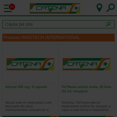
40
Produse INNOTECH INTERNATIONAL
Atrican 250 mg, 8 capsule
Tot'Hema solutie orala, 20 fiole
/10 ml, Innotech
Atrican este un medicament care
Tot’hema. Tot’hema este un
face parte din clasa
medicament contine fer, mangan si
medicamentelor ameobicide si…
cupru si este folosit in tratamentul…