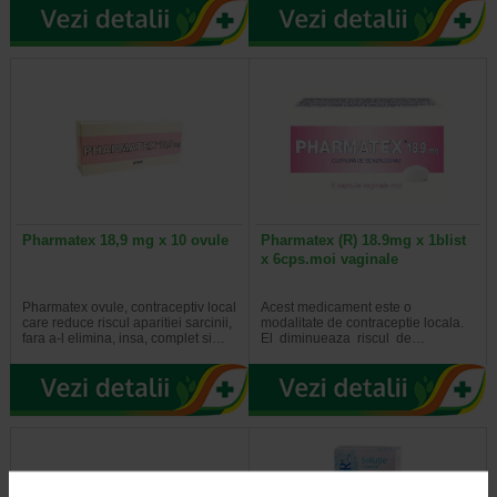
Pharmatex 18,9 mg x 10 ovule
Pharmatex (R) 18.9mg x 1blist
x 6cps.moi vaginale
Pharmatex ovule, contraceptiv local
Acest medicament este o
care reduce riscul aparitiei sarcinii,
modalitate de contraceptie locala.
fara a-l elimina, insa, complet si…
El diminueaza riscul de…