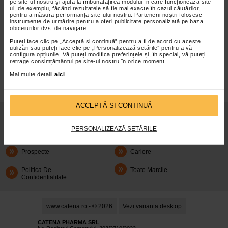
pe site-ul nostru și ajută la îmbunătățirea modului în care funcționează site-
ul, de exemplu, făcând rezultatele să fie mai exacte în cazul căutărilor,
pentru a măsura performanța site-ului nostru. Partenerii noștri folosesc
instrumente de urmărire pentru a oferi publicitate personalizată pe baza
obiceiurilor dvs. de navigare.
Puteți face clic pe „Acceptă si continuă” pentru a fi de acord cu aceste
infoline@catena.ro
CallCenter
utilizări sau puteți face clic pe „Personalizează setările” pentru a vă
configura opțiunile. Vă puteți modifica preferințele și, în special, vă puteți
retrage consimțământul pe site-ul nostru în orice moment.
Mai multe detalii
aici
.
ACCEPTĂ SI CONTINUĂ
Despre Noi
Oferte
PERSONALIZEAZĂ SETĂRILE
Articole
Cum Rezerv
Prospecte
Cariere
Politica De
Toate Marcile
Confidentialitate
www.catena.ro - © 2026
Vezi varianta desktop
CATENA PHARMA SRL