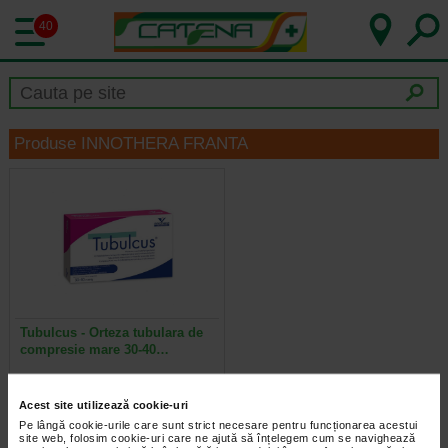
40
Produse INNOTHERA FRANTA
Tubulcus - Orteza tubulara de
compresie mare 30-40…
Orteza Tubulcus este o orteza de
Acest site utilizează cookie-uri
compresie tesata, tubulara, cu
bretele elastice, fara calcai si cu…
Pe lângă cookie-urile care sunt strict necesare pentru funcționarea acestui
site web, folosim cookie-uri care ne ajută să înțelegem cum se navighează