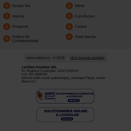
Despre Noi
Oferte
Articole
Cum Rezerv
Prospecte
Cariere
Politica De
Toate Marcile
Confidentialitate
www.catena.ro - © 2026
Vezi varianta desktop
CATENA PHARMA SRL
Nr. Registrul Comerţului: J03/2710/2023
CUI: RO 3008793
Adresă sediu social: judetul Argeş, municipiul Piteşti, strada
Banat nr.2