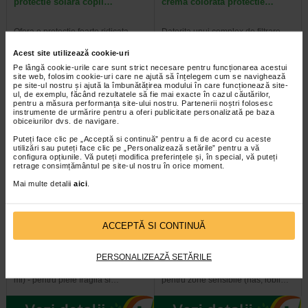
protectie solara copii…
crema colorata protectie…
Ofera o protectie foarte ridicata
Datorita unui complex de filtrare
impotriva razelor UVA si UVB si
extrem de eficient, aceasta crema
impotriva radicalilor liberi. Cu…
previne uscarea pielii si ofera o…
Acest site utilizează cookie-uri
Pe lângă cookie-urile care sunt strict necesare pentru funcționarea acestui
site web, folosim cookie-uri care ne ajută să înțelegem cum se navighează
pe site-ul nostru și ajută la îmbunătățirea modului în care funcționează site-
ul, de exemplu, făcând rezultatele să fie mai exacte în cazul căutărilor,
pentru a măsura performanța site-ului nostru. Partenerii noștri folosesc
instrumente de urmărire pentru a oferi publicitate personalizată pe baza
obiceiurilor dvs. de navigare.
Puteți face clic pe „Acceptă si continuă” pentru a fi de acord cu aceste
utilizări sau puteți face clic pe „Personalizează setările” pentru a vă
configura opțiunile. Vă puteți modifica preferințele și, în special, vă puteți
retrage consimțământul pe site-ul nostru în orice moment.
Mai multe detalii
aici
.
URIAGE Bariesun Crema
URIAGE Bariesun Stick
ACCEPTĂ SI CONTINUĂ
minerala protectie solara…
invizibil protectie solara…
PERSONALIZEAZĂ SETĂRILE
URIAGE Bariesun, Crema minerala
URIAGE Bariesun Stick invizibil
de protectie solara SPF 50+ (100
pentru protectie solara SPF50+ -
ml) - pentru piele fragila si…
pentru zone sensibile (nas, lobii…