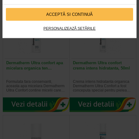
ACCEPTĂ SI CONTINUĂ
PERSONALIZEAZĂ SETĂRILE
Dermatherm Ultra confort apa
Dermatherm Ultra confort
micelara organica ten…
crema intens hidratanta, 50ml
Formulata fara conservanti,
Crema intens hidratanta organica
aceasta apa micelara Dermatherm
Dermatherm Ultra Confort a fost
Ultra Confort contine micelii care…
conceputa special pentru pielea…