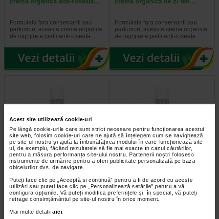
crema organica anti-roseata…
crema organica de zi ten…
Formulata fara conservanti sau
Formulata fara conservanti sau
parfumuri, aceasta crema organica
parfumuri, aceasta crema organica
de ingrijire a pielii anti-roseata…
de ingrijire a pielii anti-roseata…
Acest site utilizează cookie-uri
Pe lângă cookie-urile care sunt strict necesare pentru funcționarea acestui
site web, folosim cookie-uri care ne ajută să înțelegem cum se navighează
pe site-ul nostru și ajută la îmbunătățirea modului în care funcționează site-
ul, de exemplu, făcând rezultatele să fie mai exacte în cazul căutărilor,
pentru a măsura performanța site-ului nostru. Partenerii noștri folosesc
Dermatherm Optimal tolerance
Dermatherm Optimal tolerance
instrumente de urmărire pentru a oferi publicitate personalizată pe baza
gel calmant pentru curatare…
lapte demachiant ten…
obiceiurilor dvs. de navigare.
Puteți face clic pe „Acceptă si continuă” pentru a fi de acord cu aceste
Formulat fara conservanti sau
Formulat fara conservanti sau
utilizări sau puteți face clic pe „Personalizează setările” pentru a vă
parfumuri, gelul organic linistitor de
parfumuri si imbogatit cu un
configura opțiunile. Vă puteți modifica preferințele și, în special, vă puteți
la Dermatherm curata si…
complex de alge anti-roseata si…
retrage consimțământul pe site-ul nostru în orice moment.
Mai multe detalii
aici
.