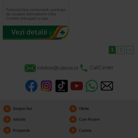
Formulat fara conservanti, acest gel
de curatare Dermatherm Ultra
Confort, imbogatit cu apa…
1
2
>
infoline@catena.ro
CallCenter
Despre Noi
Oferte
Articole
Cum Rezerv
Prospecte
Cariere