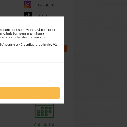
Instagram
TikTok
Whatsapp
nțelegem cum se navighează pe site-ul
ul căutărilor, pentru a măsura
za obiceiurilor dvs. de navigare.
ile” pentru a vă configura opțiunile. Vă
CALCULATOARE
Calculator
sarcina
Calculator