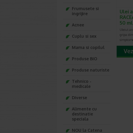
Frumusete si
Ulei 
ingrijire
RACEA
50 ml
Acnee
Uleiul an
gripa di
Cuplu si sex
simptome
Mama si copilul
Produse BIO
Produse naturiste
Tehnico -
medicale
Diverse
Alimente cu
destinatie
speciala
NOU la Catena