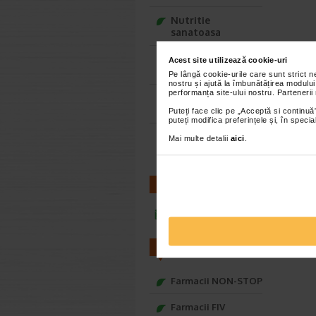
Nutritie
sanatoasa
Ce Oftapic ti se
Acest site utilizează cookie-uri
potriveste
Pe lângă cookie-urile care sunt strict 
nostru și ajută la îmbunătățirea modului
performanța site-ului nostru. Partenerii
Adora – Adorabili
din prima clipa
Puteți face clic pe „Acceptă si continuă”
puteți modifica preferințele și, în spec
Seturi cadou
Mai multe detalii
aici
.
Baylis&Harding
CONTACT
infoline@catena.ro
FARMACII
Farmacii NON-STOP
Farmacii FIV