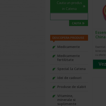
Cauta un produs
in Catena
Essen
China
DESCOPERA PRODUSE
Medicamente
Essential
binecunos
cu efecte
Medicamente
fertilitate
Special la Catena
Idei de cadouri
Produse de slabit
Vitamine,
minerale si
suplimente