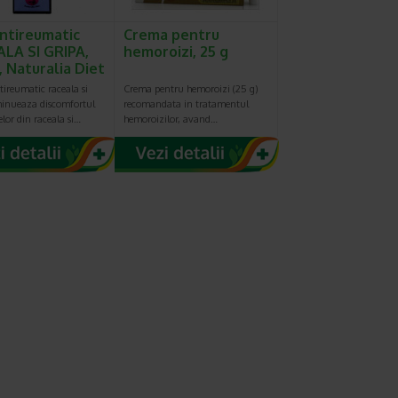
antireumatic
Crema pentru
LA SI GRIPA,
hemoroizi, 25 g
, Naturalia Diet
tireumatic raceala si
Crema pentru hemoroizi (25 g)
minueaza discomfortul
recomandata in tratamentul
lor din raceala si…
hemoroizilor, avand…