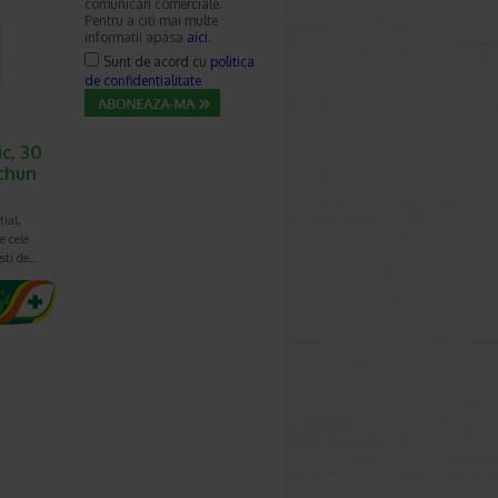
comunicari comerciale.
Pentru a citi mai multe
informatii apasa
aici
.
Sunt de acord cu
politica
de confidentialitate
c, 30
chun
ial,
e cele
sti de…