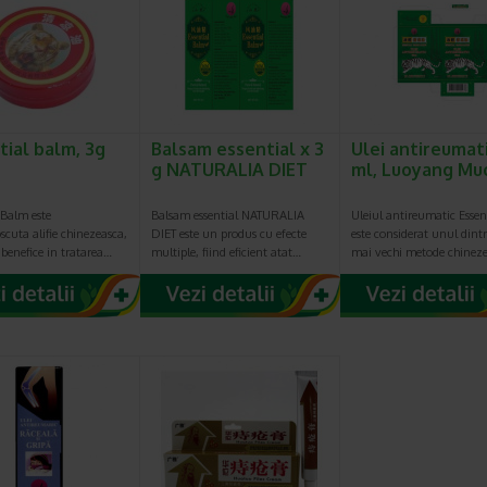
tial balm, 3g
Balsam essential x 3
Ulei antireumati
g NATURALIA DIET
ml, Luoyang Mu
 Balm este
Balsam essential NATURALIA
Uleiul antireumatic Essent
cuta alifie chinezeasca,
DIET este un produs cu efecte
este considerat unul dintr
 benefice in tratarea…
multiple, fiind eficient atat…
mai vechi metode chineze