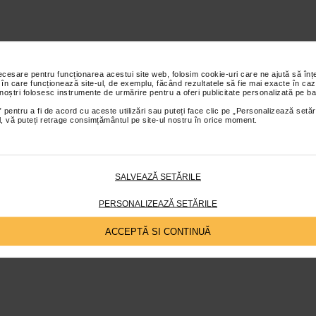
necesare pentru funcționarea acestui site web, folosim cookie-uri care ne ajută să î
 în care funcționează site-ul, de exemplu, făcând rezultatele să fie mai exacte în caz
 noștri folosesc instrumente de urmărire pentru a oferi publicitate personalizată pe ba
 pentru a fi de acord cu aceste utilizări sau puteți face clic pe „Personalizează setăr
ial, vă puteți retrage consimțământul pe site-ul nostru în orice moment.
SALVEAZĂ SETĂRILE
PERSONALIZEAZĂ SETĂRILE
ACCEPTĂ SI CONTINUĂ