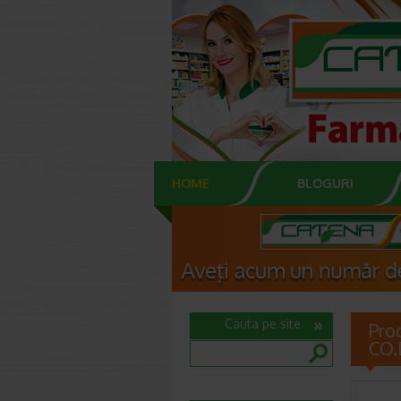
HOME
BLOGURI
Cauta pe site
Pr
CO.