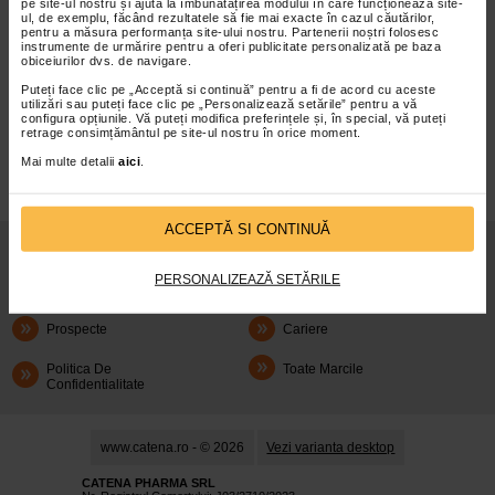
pe site-ul nostru și ajută la îmbunătățirea modului în care funcționează site-
ul, de exemplu, făcând rezultatele să fie mai exacte în cazul căutărilor,
pentru a măsura performanța site-ului nostru. Partenerii noștri folosesc
instrumente de urmărire pentru a oferi publicitate personalizată pe baza
obiceiurilor dvs. de navigare.
Puteți face clic pe „Acceptă si continuă” pentru a fi de acord cu aceste
infoline@catena.ro
CallCenter
utilizări sau puteți face clic pe „Personalizează setările” pentru a vă
configura opțiunile. Vă puteți modifica preferințele și, în special, vă puteți
retrage consimțământul pe site-ul nostru în orice moment.
Mai multe detalii
aici
.
ACCEPTĂ SI CONTINUĂ
Despre Noi
Oferte
PERSONALIZEAZĂ SETĂRILE
Articole
Cum Rezerv
Prospecte
Cariere
Politica De
Toate Marcile
Confidentialitate
www.catena.ro - © 2026
Vezi varianta desktop
CATENA PHARMA SRL