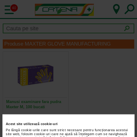
40
Produse MAXTER GLOVE MANUFACTURING
Manusi examinare fara pudra
Maxter M, 100 bucati
Manusi Maxter din Nitril Albe,
Acest site utilizează cookie-uri
potrectie importiva virusilor. Invelis
polimeric intern faciliteaza…
Pe lângă cookie-urile care sunt strict necesare pentru funcționarea acestui
site web, folosim cookie-uri care ne ajută să înțelegem cum se navighează