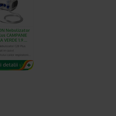
N Nebulizator
lus CAMPANIE
A VERDE 1.9…
bulizator C28 Plus
cat in cazul
ului cailor respiratorii…