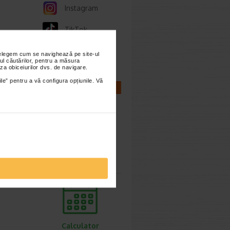
Instagram
TikTok
Whatsapp
nțelegem cum se navighează pe site-ul
ul căutărilor, pentru a măsura
za obiceiurilor dvs. de navigare.
ile” pentru a vă configura opțiunile. Vă
CALCULATOARE
Calculator
sarcina
Calculator