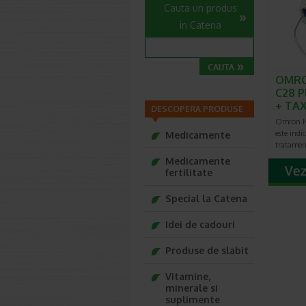
Cauta un produs
in Catena
OMRO
C28 P
+ TAX
DESCOPERA PRODUSE
Omron Ne
este indi
Medicamente
tratament
Medicamente
fertilitate
Special la Catena
Idei de cadouri
Produse de slabit
Vitamine,
minerale si
suplimente