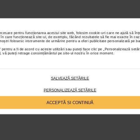
necesare pentru funcționarea acestui site web, folosim cookie-uri care ne ajută să î
 în care funcționează site-ul, de exemplu, făcând rezultatele să fie mai exacte în caz
 noștri folosesc instrumente de urmărire pentru a oferi publicitate personalizată pe ba
 pentru a fi de acord cu aceste utilizări sau puteți face clic pe „Personalizează setăr
ial, vă puteți retrage consimțământul pe site-ul nostru în orice moment.
SALVEAZĂ SETĂRILE
PERSONALIZEAZĂ SETĂRILE
ACCEPTĂ SI CONTINUĂ