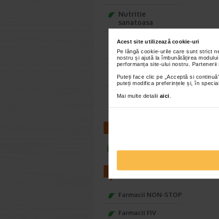
Nutritie
sanatoasa
Ce Oftapic ti se
Acest site utilizează cookie-uri
potriveste
Pe lângă cookie-urile care sunt strict 
nostru și ajută la îmbunătățirea modului
performanța site-ului nostru. Partenerii
Adora – Adorabili
din prima clipa
Puteți face clic pe „Acceptă si continuă”
puteți modifica preferințele și, în spec
Seturi cadou
Mai multe detalii
aici
.
Baylis&Harding
CONTACT
infoline@catena.ro
FARMACII
Farmacii NON-STOP
Farmacii FIV